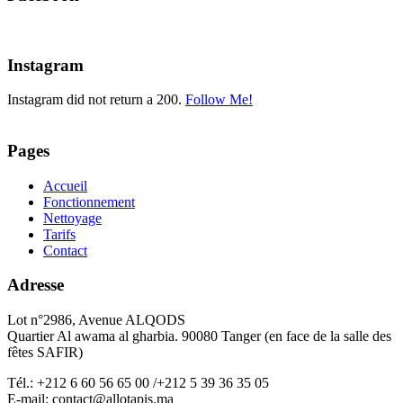
Instagram
Instagram did not return a 200.
Follow Me!
Pages
Accueil
Fonctionnement
Nettoyage
Tarifs
Contact
Adresse
Lot n°2986, Avenue ALQODS
Quartier Al awama al gharbia. 90080 Tanger (en face de la salle des
fêtes SAFIR)
Tél.: +212 6 60 56 65 00 /+212 5 39 36 35 05
E-mail: contact@allotapis.ma