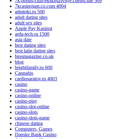
7k-bonus-club-ekskljuzivnye.clients.site 509
7kcasinojam.co.com 4004
admtoki.ru 500
adult dating sites
adult sex sites
Apple Pay Kasinot
arda-tech.ru 1500
asia date
best dating sites
best latin dating sites
biosmagazine.co.uk
blog
brightfamily.ru 600
Cannabis
cardiosaratov.ru 4003
casino
casino-game
casino-online
casino-play
casino-slot-online
casino-slots
casino-slots-game
chinese dating
Computers, Games
Danske Bank Casino