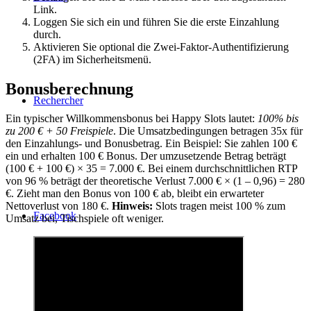
Link.
Loggen Sie sich ein und führen Sie die erste Einzahlung
durch.
Aktivieren Sie optional die Zwei-Faktor-Authentifizierung
(2FA) im Sicherheitsmenü.
Bonusberechnung
Rechercher
Ein typischer Willkommensbonus bei Happy Slots lautet:
100% bis
zu 200 € + 50 Freispiele
. Die Umsatzbedingungen betragen 35x für
den Einzahlungs- und Bonusbetrag. Ein Beispiel: Sie zahlen 100 €
ein und erhalten 100 € Bonus. Der umzusetzende Betrag beträgt
(100 € + 100 €) × 35 = 7.000 €. Bei einem durchschnittlichen RTP
von 96 % beträgt der theoretische Verlust 7.000 € × (1 – 0,96) = 280
€. Zieht man den Bonus von 100 € ab, bleibt ein erwarteter
Nettoverlust von 180 €.
Hinweis:
Slots tragen meist 100 % zum
Facebook
Umsatz bei, Tischspiele oft weniger.