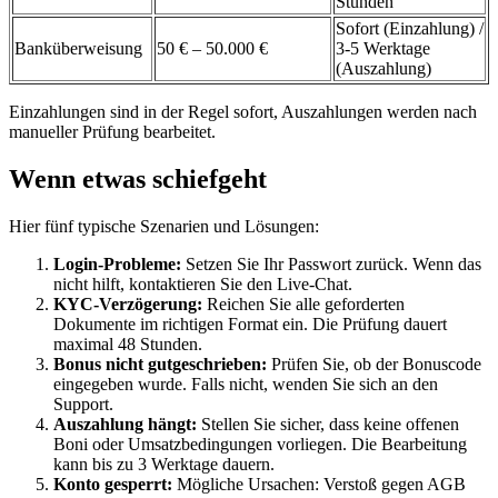
Stunden
Sofort (Einzahlung) /
Banküberweisung
50 € – 50.000 €
3-5 Werktage
(Auszahlung)
Einzahlungen sind in der Regel sofort, Auszahlungen werden nach
manueller Prüfung bearbeitet.
Wenn etwas schiefgeht
Hier fünf typische Szenarien und Lösungen:
Login-Probleme:
Setzen Sie Ihr Passwort zurück. Wenn das
nicht hilft, kontaktieren Sie den Live-Chat.
KYC-Verzögerung:
Reichen Sie alle geforderten
Dokumente im richtigen Format ein. Die Prüfung dauert
maximal 48 Stunden.
Bonus nicht gutgeschrieben:
Prüfen Sie, ob der Bonuscode
eingegeben wurde. Falls nicht, wenden Sie sich an den
Support.
Auszahlung hängt:
Stellen Sie sicher, dass keine offenen
Boni oder Umsatzbedingungen vorliegen. Die Bearbeitung
kann bis zu 3 Werktage dauern.
Konto gesperrt:
Mögliche Ursachen: Verstoß gegen AGB