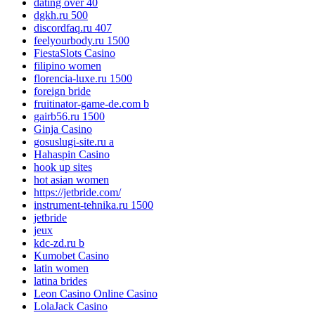
dating over 40
dgkh.ru 500
discordfaq.ru 407
feelyourbody.ru 1500
FiestaSlots Casino
filipino women
florencia-luxe.ru 1500
foreign bride
fruitinator-game-de.com b
gairb56.ru 1500
Ginja Casino
gosuslugi-site.ru a
Hahaspin Casino
hook up sites
hot asian women
https://jetbride.com/
instrument-tehnika.ru 1500
jetbride
jeux
kdc-zd.ru b
Kumobet Casino
latin women
latina brides
Leon Casino Online Casino
LolaJack Casino