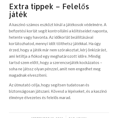
Extra tippek – Felelős
játék
A kaszinó számos eszközt kínál a játékosok védelmére. A
befizetési korlát segít kontrollálni a költéseidet naponta,
hetente vagy havonta. Az időkorlát beállításával
korlátozhatod, mennyi időt tölthetsz játékkal. Ha úgy
érzed, hogy a játék már nem szórakoztat, kérj önkizárást,
ami letiltja a fiókod egy meghatározott időre. Mindig
tartsd szem előtt, hogy a szerencsejáték kockázatos –
soha ne játssz olyan pénzzel, amit nem engedhet meg
magadnak elveszíteni.
Az útmutató célja, hogy segítsen tudatosan és
biztonságosan játszani. Kövesd a lépéseket, és a kaszinó
élménye élvezetes és felelős marad.