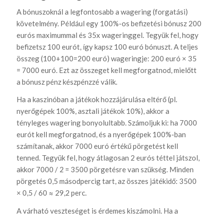
A bónuszoknál a legfontosabb a wagering (forgatási)
követelmény. Például egy 100%-os befizetési bónusz 200
eurós maximummal és 35x wageringgel. Tegyük fel, hogy
befizetsz 100 eurót, így kapsz 100 euró bónuszt. A teljes
összeg (100+100=200 euró) wageringje: 200 euró × 35
= 7000 euró. Ezt az összeget kell megforgatnod, mielőtt
a bónusz pénz készpénzzé válik.
Ha a kaszinóban a játékok hozzájárulása eltérő (pl.
nyerőgépek 100%, asztali játékok 10%), akkor a
tényleges wagering bonyolultabb. Számoljuk ki: ha 7000
eurót kell megforgatnod, és a nyerőgépek 100%-ban
számítanak, akkor 7000 euró értékű pörgetést kell
tenned. Tegyük fel, hogy átlagosan 2 eurós téttel játszol,
akkor 7000 / 2 = 3500 pörgetésre van szükség. Minden
pörgetés 0,5 másodpercig tart, az összes játékidő: 3500
× 0,5 / 60 ≈ 29,2 perc.
A várható veszteséget is érdemes kiszámolni. Ha a