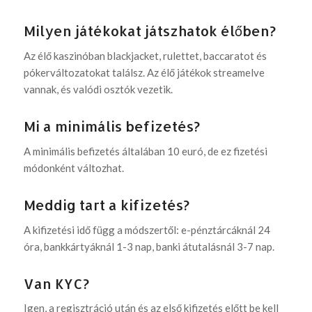
Milyen játékokat játszhatok élőben?
Az élő kaszinóban blackjacket, rulettet, baccaratot és
pókerváltozatokat találsz. Az élő játékok streamelve
vannak, és valódi osztók vezetik.
Mi a minimális befizetés?
A minimális befizetés általában 10 euró, de ez fizetési
módonként változhat.
Meddig tart a kifizetés?
A kifizetési idő függ a módszertől: e-pénztárcáknál 24
óra, bankkártyáknál 1-3 nap, banki átutalásnál 3-7 nap.
Van KYC?
Igen, a regisztráció után és az első kifizetés előtt be kell