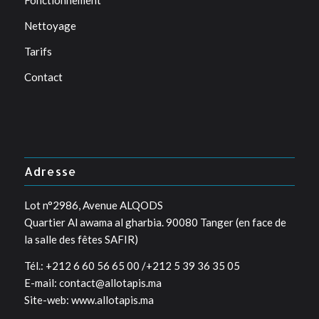
Fonctionnement
Nettoyage
Tarifs
Contact
Adresse
Lot n°2986, Avenue ALQODS
Quartier Al awama al gharbia. 90080 Tanger (en face de
la salle des fêtes SAFIR)
Tél.: +212 6 60 56 65 00 /+212 5 39 36 35 05
E-mail: contact@allotapis.ma
Site-web: www.allotapis.ma