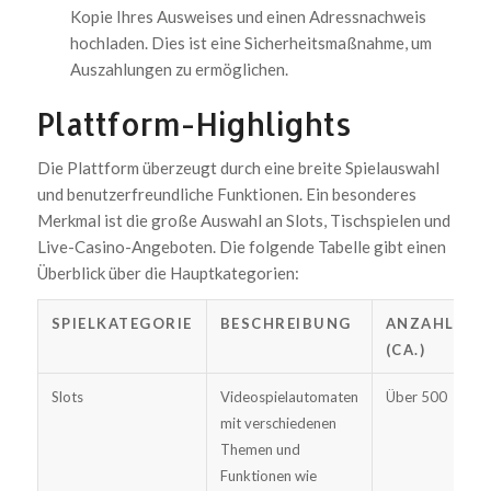
Kopie Ihres Ausweises und einen Adressnachweis
hochladen. Dies ist eine Sicherheitsmaßnahme, um
Auszahlungen zu ermöglichen.
Plattform-Highlights
Die Plattform überzeugt durch eine breite Spielauswahl
und benutzerfreundliche Funktionen. Ein besonderes
Merkmal ist die große Auswahl an Slots, Tischspielen und
Live-Casino-Angeboten. Die folgende Tabelle gibt einen
Überblick über die Hauptkategorien:
SPIELKATEGORIE
BESCHREIBUNG
ANZAHL
(CA.)
Slots
Videospielautomaten
Über 500
mit verschiedenen
Themen und
Funktionen wie