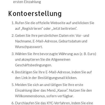
ersten Einzahlung
Kontoerstellung
Rufen Sie die offizielle Webseite auf und klicken Sie
auf „Registrieren“ oder „Jetzt beitreten“.
Geben Sie Ihre persönlichen Daten ein: Vor- und
Nachname, E-Mail-Adresse, Geburtsdatum und
Wunschpasswort.
Wählen Sie Ihre bevorzugte Währung aus (z. B. Euro)
und akzeptieren Sie die Allgemeinen
Geschäftsbedingungen.
Bestätigen Sie Ihre E-Mail-Adresse, indem Sie auf
den Link in der Bestätigungsmail klicken.
Melden Sie sich an und tätigen Sie Ihre erste
Einzahlung über das Menü „Kasse“. Nutzen Sie den
Willkommensbonus, sofern verfügbar.
Durchlaufen Sie das KYC-Verfahren, indem Sie eine