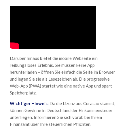
Darüber hinaus bietet die mobile Webseite ein
reibungsloses Erlebnis. Sie müssen keine App
herunterladen – öffnen Sie einfach die Seite im Browser
und legen Sie sie als Lesezeichen ab. Die progressive
Web-App (PWA) startet wie eine native App und spart
Speicherplatz.
Wichtiger Hinweis:
Da die Lizenz aus Curacao stammt,
können Gewinne in Deutschland der Einkommensteuer
unterliegen. Informieren Sie sich vorab bei Ihrem
Finanzamt über Ihre steuerlichen Pflichten.