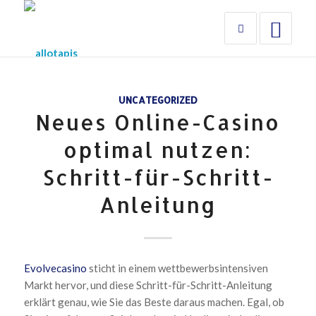
UNCATEGORIZED
Neues Online-Casino
optimal nutzen:
Schritt-für-Schritt-
Anleitung
Evolvecasino
sticht in einem wettbewerbsintensiven
Markt hervor, und diese Schritt-für-Schritt-Anleitung
erklärt genau, wie Sie das Beste daraus machen. Egal, ob