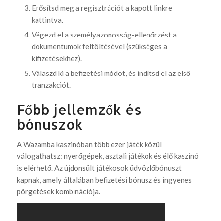
Erősítsd meg a regisztrációt a kapott linkre
kattintva.
Végezd el a személyazonosság-ellenőrzést a
dokumentumok feltöltésével (szükséges a
kifizetésekhez).
Válaszd ki a befizetési módot, és indítsd el az első
tranzakciót.
Főbb jellemzők és
bónuszok
A Wazamba kaszinóban több ezer játék közül
válogathatsz: nyerőgépek, asztali játékok és élő kaszinó
is elérhető. Az újdonsült játékosok üdvözlőbónuszt
kapnak, amely általában befizetési bónusz és ingyenes
pörgetések kombinációja.