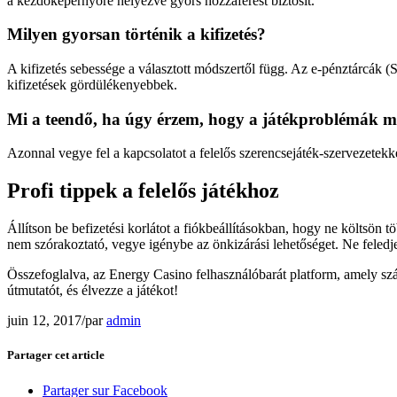
a kezdőképernyőre helyezve gyors hozzáférést biztosít.
Milyen gyorsan történik a kifizetés?
A kifizetés sebessége a választott módszertől függ. Az e-pénztárcák (
kifizetések gördülékenyebbek.
Mi a teendő, ha úgy érzem, hogy a játékproblémák mi
Azonnal vegye fel a kapcsolatot a felelős szerencsejáték-szervezetek
Profi tippek a felelős játékhoz
Állítson be befizetési korlátot a fiókbeállításokban, hogy ne költsön tö
nem szórakoztató, vegye igénybe az önkizárási lehetőséget. Ne feledje
Összefoglalva, az Energy Casino felhasználóbarát platform, amely szám
útmutatót, és élvezze a játékot!
juin 12, 2017
/
par
admin
Partager cet article
Partager sur Facebook