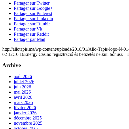
Partager sur Twitter
Partager sur Google+
Partager sur Pinterest
Partager sur Linkedin
Partager sur Tumblr
Partager sur Vk
Partager sur Reddit
Partager par Mail
http://allotapis.ma/wp-content/uploads/2018/01/Allo-Tapis-logo-N-0
02 12:16:16
Energy Casino regisztráció és befizetés nélküli bónusz – 
Archive
août 2026
juillet 2026
juin 2026
mai 2026
avril 2026
mars 2026
février 2026
janvier 2026
décembre 2025
novembre 2025
octobre 2025