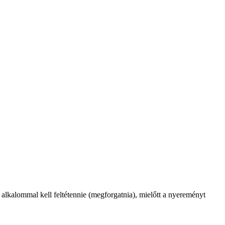
alkalommal kell feltétennie (megforgatnia), mielőtt a nyereményt