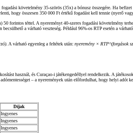
ogadási követelmény 35-szörös (35x) a bónusz összegére. Ha befizet 1
lenti, hogy összesen 350 000 Ft értékű fogadást kell tennie (nyerő vag
) 50 forintos téttel. A nyereményt 40-szeres fogadási követelmény ter
ben becsülhető a várható veszteség. Például 96%-os RTP esetén a várhat
rzó)
. A várható egyenleg a feltétek után:
nyeremény × RTP^(forgások s
ítást használ, és Curaçao-i játékengedéllyel rendelkezik. A játékosok 
dómentességet – a nyeremények után előfordulhat, hogy helyi adót kell 
Díjak
Ingyenes
Ingyenes
Ingyenes