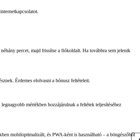
internetkapcsolatot.
néhány percet, majd frissítse a fiókoldalt. Ha továbbra sem jelenik
sznek. Érdemes elolvasni a bónusz feltételeit.
a legnagyobb mértékben hozzájárulnak a feltétek teljesítéséhez
kben mobiloptimalizált, és PWA-ként is használható – a böngészőből