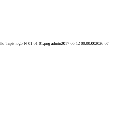
Allo-Tapis-logo-N-01-01-01.png
admin
2017-06-12 00:00:00
2026-07-