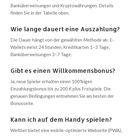
Banküberweisungen und Kryptowährungen. Details
finden Sie in der Tabelle oben.
Wie lange dauert eine Auszahlung?
Die Dauer hängt von der gewählten Methode ab: E-
Wallets meist 24 Stunden, Kreditkarten 1–3 Tage,
Banküberweisungen 3–7 Tage.
Gibt es einen Willkommensbonus?
Ja, neue Spieler erhalten einen 100%igen
Einzahlungsbonus bis zu 200 € plus Freispiele. Die
genauen Bedingungen entnehmen Sie am besten der
Bonusseite.
Kann ich auf dem Handy spielen?
Weltbet bietet eine mobile-optimierte Webseite (PWA),