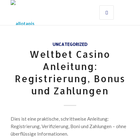
UNCATEGORIZED
Weltbet Casino
Anleitung:
Registrierung, Bonus
und Zahlungen
Dies ist eine praktische, schrittweise Anleitung:
Registrierung, Verifizierung, Boni und Zahlungen – ohne
überflüssige Informationen.