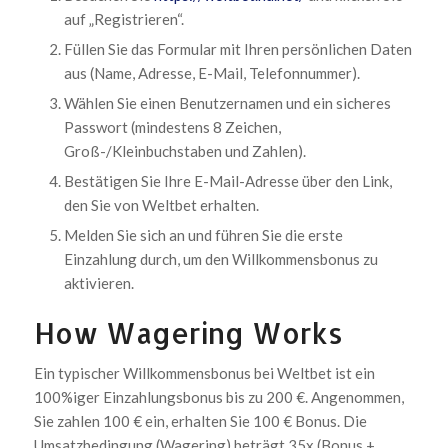
auf „Registrieren“.
Füllen Sie das Formular mit Ihren persönlichen Daten
aus (Name, Adresse, E-Mail, Telefonnummer).
Wählen Sie einen Benutzernamen und ein sicheres
Passwort (mindestens 8 Zeichen,
Groß-/Kleinbuchstaben und Zahlen).
Bestätigen Sie Ihre E-Mail-Adresse über den Link,
den Sie von Weltbet erhalten.
Melden Sie sich an und führen Sie die erste
Einzahlung durch, um den Willkommensbonus zu
aktivieren.
How Wagering Works
Ein typischer Willkommensbonus bei Weltbet ist ein
100%iger Einzahlungsbonus bis zu 200 €. Angenommen,
Sie zahlen 100 € ein, erhalten Sie 100 € Bonus. Die
Umsatzbedingung (Wagering) beträgt 35x (Bonus +