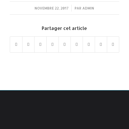
NOVEMBRE 22, 2017
/
PAR
ADMIN
Partager cet article