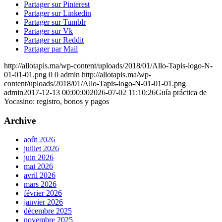
Partager sur Pinterest
Partager sur Linkedin
Partager sur Tumblr
Partager sur Vk
Partager sur Reddit
Partager par Mail
http://allotapis.ma/wp-content/uploads/2018/01/Allo-Tapis-logo-N-
01-01-01.png
0
0
admin
http://allotapis.ma/wp-
content/uploads/2018/01/Allo-Tapis-logo-N-01-01-01.png
admin
2017-12-13 00:00:00
2026-07-02 11:10:26
Guía práctica de
Yocasino: registro, bonos y pagos
Archive
août 2026
juillet 2026
juin 2026
mai 2026
avril 2026
mars 2026
février 2026
janvier 2026
décembre 2025
novembre 2025