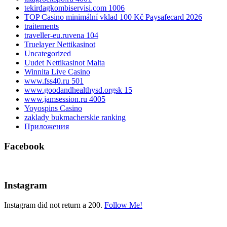
tekirdagkombiservisi.com 1006
TOP Casino minimální vklad 100 Kč Paysafecard 2026
traitements
traveller-eu.ruvena 104
Truelayer Nettikasinot
Uncategorized
Uudet Nettikasinot Malta
Winnita Live Casino
www.fss40.ru 501
www.goodandhealthysd.orgsk 15
www.jamsession.ru 4005
Yoyospins Casino
zaklady bukmacherskie ranking
Приложения
Facebook
Instagram
Instagram did not return a 200.
Follow Me!