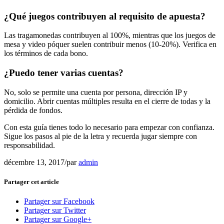
¿Qué juegos contribuyen al requisito de apuesta?
Las tragamonedas contribuyen al 100%, mientras que los juegos de
mesa y video póquer suelen contribuir menos (10-20%). Verifica en
los términos de cada bono.
¿Puedo tener varias cuentas?
No, solo se permite una cuenta por persona, dirección IP y
domicilio. Abrir cuentas múltiples resulta en el cierre de todas y la
pérdida de fondos.
Con esta guía tienes todo lo necesario para empezar con confianza.
Sigue los pasos al pie de la letra y recuerda jugar siempre con
responsabilidad.
décembre 13, 2017
/
par
admin
Partager cet article
Partager sur Facebook
Partager sur Twitter
Partager sur Google+