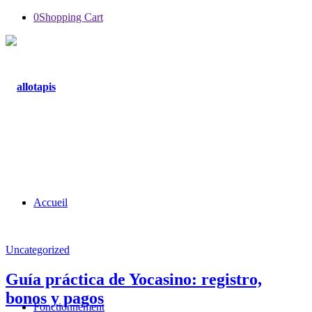
0
Shopping Cart
Accueil
Uncategorized
Guía práctica de Yocasino: registro,
bonos y pagos
Fonctionnement