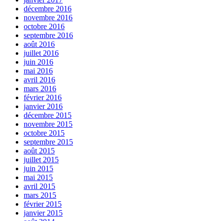
décembre 2016
novembre 2016
octobre 2016
septembre 2016
août 2016
juillet 2016
juin 2016
mai 2016
avril 2016
mars 2016
février 2016
janvier 2016
décembre 2015
novembre 2015
octobre 2015
septembre 2015
août 2015
juillet 2015
juin 2015
mai 2015
avril 2015
mars 2015
février 2015
janvier 2015