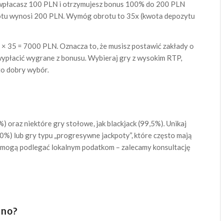
 wpłacasz 100 PLN i otrzymujesz bonus 100% do 200 PLN
rotu wynosi 200 PLN. Wymóg obrotu to 35x (kwota depozytu
× 35 = 7000 PLN. Oznacza to, że musisz postawić zakłady o
wypłacić wygrane z bonusu. Wybieraj gry z wysokim RTP,
to dobry wybór.
 oraz niektóre gry stołowe, jak blackjack (99,5%). Unikaj
 90%) lub gry typu „progresywne jackpoty”, które często mają
ao mogą podlegać lokalnym podatkom – zalecamy konsultację
ino?