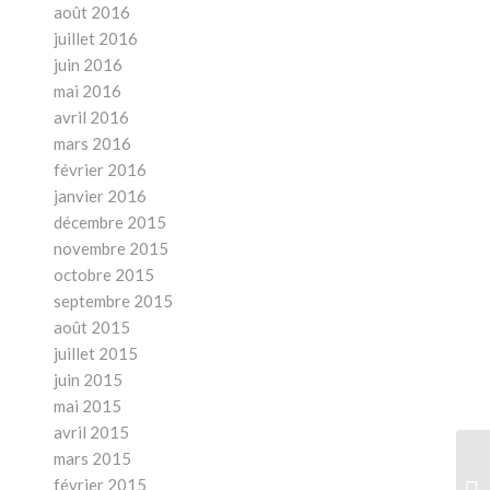
août 2016
juillet 2016
juin 2016
mai 2016
avril 2016
mars 2016
février 2016
janvier 2016
décembre 2015
novembre 2015
octobre 2015
septembre 2015
août 2015
juillet 2015
juin 2015
mai 2015
avril 2015
mars 2015
Gu
février 2015