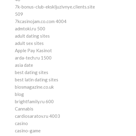
7k-bonus-club-ekskljuzivnye.clients.site
509
7kcasinojam.co.com 4004
admtoki.ru 500
adult dating sites
adult sex sites
Apple Pay Kasinot
arda-tech.ru 1500
asia date
best dating sites
best latin dating sites
biosmagazine.co.uk
blog
brightfamily.ru 600
Cannabis
cardiosaratov.ru 4003
casino
casino-game