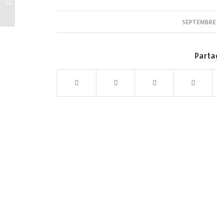
bonus du casino en ligne
SEPTEMBRE 
/
Parta