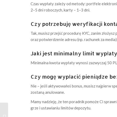
Czas wypłaty zależy od metody: portfele elektronic
2–5 dni roboczych, karty – 1–3 dni.
Czy potrzebuję weryfikacji kont
Tak, musisz przejść procedurę KYC, zanim złożysz
oraz potwierdzenie adresu (np. rachunek za media)
Jaki jest minimalny limit wypłat
Minimalna kwota wypłaty wynosi zazwyczaj 50 PLN,
Czy mogę wypłacić pieniądze be
Nie – jeśli aktywowałeś bonus, musisz najpierw s
zostaną anulowane.
Mamy nadzieję, że ten poradnik pomoże Ci sprawni
grze i ustawianiu limitów depozytu.
Guide complet des fonctionnalités et