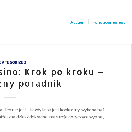
Accueil
Fonctionnement
CATEGORIZED
ino: Krok po kroku –
zny poradnik
Ten nie jest – każdy krok jest konkretny, wykonalny i
niżej znajdziesz dokładne instrukcje dotyczące wypłat,