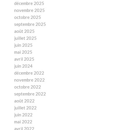
décembre 2025
novembre 2025
octobre 2025
septembre 2025
août 2025
juillet 2025
juin 2025
mai 2025
avril 2025
juin 2024
décembre 2022
novembre 2022
octobre 2022
septembre 2022
août 2022
juillet 2022
juin 2022
mai 2022
avril 2022