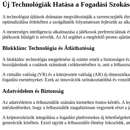
Új Technológiák Hatása a Fogadási Szoká
A technológiai újítások drámaian megváltoztatják a szerencsejáték él
optimalizálása érdekében a szolgáltatók folyamatosan fejlesztik az alk
A mesterséges intelligencia alkalmazása a játékosok preferenciáinak 
játékosok hűségét is növelik. Az AI segíthet a megfelelő promo ajánla
Blokklánc Technológia és Átláthatóság
A blokklánc technológia megjelenése új szintre emeli a biztonságot és 
hozzájárulnak a csalások számának csökkentéséhez is, ami a felhaszn
A virtuális valóság (VR) és a kiterjesztett valóság (AR) új dimenzió
fogadási eseményeket. Ezek az innovációk szórakoztatóbbá és vonzób
Adatvédelem és Biztonság
Az adatvédelem a felhasználók számára kiemelten fontos kérdés. A legúj
intézkedéseiket, hogy a felhasználók magabiztosan vegyenek részt a 
A kriptoeszközök integrálása a fogadási platformokra új lehetőségeket
generációk körében. Ezzel együtt a felhasználói élmény fokozódik, am