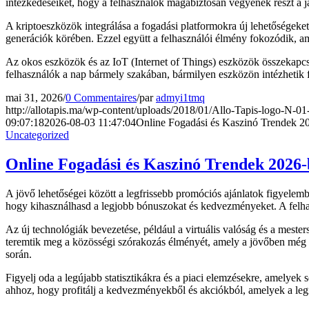
intézkedéseiket, hogy a felhasználók magabiztosan vegyenek részt a 
A kriptoeszközök integrálása a fogadási platformokra új lehetőségeket
generációk körében. Ezzel együtt a felhasználói élmény fokozódik, am
Az okos eszközök és az IoT (Internet of Things) eszközök összekapcs
felhasználók a nap bármely szakában, bármilyen eszközön intézhetik 
mai 31, 2026
/
0 Commentaires
/
par
admyi1tmq
http://allotapis.ma/wp-content/uploads/2018/01/Allo-Tapis-logo-N-0
09:07:18
2026-08-03 11:47:04
Online Fogadási és Kaszinó Trendek 2
Uncategorized
Online Fogadási és Kaszinó Trendek 2026-
A jövő lehetőségei között a legfrissebb promóciós ajánlatok figyelemb
hogy kihasználhasd a legjobb bónuszokat és kedvezményeket. A felhas
Az új technológiák bevezetése, például a virtuális valóság és a mester
teremtik meg a közösségi szórakozás élményét, amely a jövőben még ink
során.
Figyelj oda a legújabb statisztikákra és a piaci elemzésekre, amelyek
ahhoz, hogy profitálj a kedvezményekből és akciókból, amelyek a leg