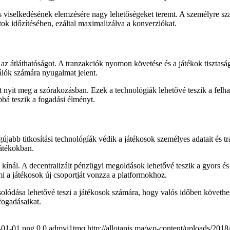
és viselkedésének elemzésére nagy lehetőségeket teremt. A személyre s
tok időzítésében, ezáltal maximalizálva a konverziókat.
az átláthatóságot. A tranzakciók nyomon követése és a játékok tisztaság
álók számára nyugalmat jelent.
kat nyit meg a szórakozásban. Ezek a technológiák lehetővé teszik a fe
bá teszik a fogadási élményt.
abb titkosítási technológíák védik a játékosok személyes adatait és tra
játékokban.
 kínál. A decentralizált pénzügyi megoldások lehetővé teszik a gyors é
i a játékosok új csoportját vonzza a platformokhoz.
olódása lehetővé teszi a játékosok számára, hogy valós időben követhe
fogadásaikat.
1-01-01.png
0
0
admyi1tmq
http://allotapis.ma/wp-content/uploads/201