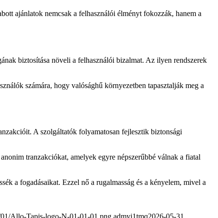
zabott ajánlatok nemcsak a felhasználói élményt fokozzák, hanem a
ának biztosítása növeli a felhasználói bizalmat. Az ilyen rendszerek
lhasználók számára, hogy valósághű környezetben tapasztalják meg a
nzakcióit. A szolgáltatók folyamatosan fejlesztik biztonsági
s anonim tranzakciókat, amelyek egyre népszerűbbé válnak a fiatal
ssék a fogadásaikat. Ezzel nő a rugalmasság és a kényelem, mivel a
8/01/Allo-Tapis-logo-N-01-01-01.png
admyi1tmq
2026-05-31