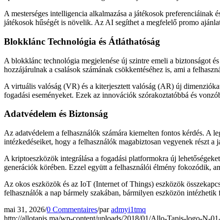
A mesterséges intelligencia alkalmazása a játékosok preferenciáinak 
játékosok hűségét is növelik. Az AI segíthet a megfelelő promo ajánla
Blokklánc Technológia és Átláthatóság
A blokklánc technológia megjelenése új szintre emeli a biztonságot és 
hozzájárulnak a csalások számának csökkentéséhez is, ami a felhaszn
A virtuális valóság (VR) és a kiterjesztett valóság (AR) új dimenzió
fogadási eseményeket. Ezek az innovációk szórakoztatóbbá és vonzób
Adatvédelem és Biztonság
Az adatvédelem a felhasználók számára kiemelten fontos kérdés. A legúj
intézkedéseiket, hogy a felhasználók magabiztosan vegyenek részt a 
A kriptoeszközök integrálása a fogadási platformokra új lehetőségeket
generációk körében. Ezzel együtt a felhasználói élmény fokozódik, am
Az okos eszközök és az IoT (Internet of Things) eszközök összekapcs
felhasználók a nap bármely szakában, bármilyen eszközön intézhetik 
mai 31, 2026
/
0 Commentaires
/
par
admyi1tmq
http://allotapis.ma/wp-content/uploads/2018/01/Allo-Tapis-logo-N-0