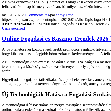
Az okos eszközök és az IoT (Internet of Things) eszközök összekapcs
felhasználók a nap bármely szakában, bármilyen eszközön intézhetik 
mai 31, 2026
/
0 Commentaires
/
par
admyi1tmq
http://allotapis.ma/wp-content/uploads/2018/01/Allo-Tapis-logo-N-0
09:07:18
2026-08-03 11:47:00
Online Fogadási és Kaszinó Trendek 2
Uncategorized
Online Fogadási és Kaszinó Trendek 2026-
A jövő lehetőségei között a legfrissebb promóciós ajánlatok figyelemb
hogy kihasználhasd a legjobb bónuszokat és kedvezményeket. A felhas
Az új technológiák bevezetése, például a virtuális valóság és a mester
teremtik meg a közösségi szórakozás élményét, amely a jövőben még ink
során.
Figyelj oda a legújabb statisztikákra és a piaci elemzésekre, amelyek
ahhoz, hogy profitálj a kedvezményekből és akciókból, amelyek a leg
Új Technológiák Hatása a Fogadási Szoká
A technológiai újítások drámaian megváltoztatják a szerencsejáték él
optimalizálása érdekében a szolgáltatók folyamatosan fejlesztik az alk