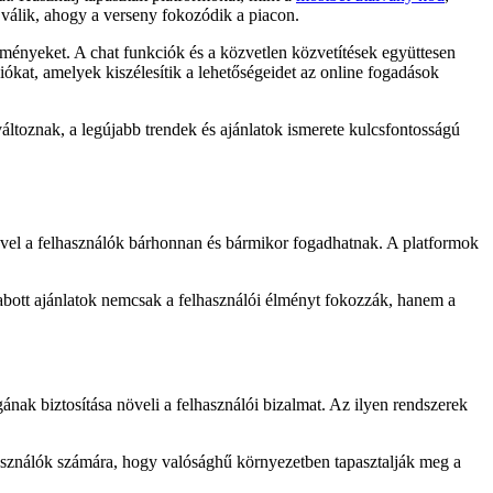
válik, ahogy a verseny fokozódik a piacon.
 élményeket. A chat funkciók és a közvetlen közvetítések együttesen
ókat, amelyek kiszélesítik a lehetőségeidet az online fogadások
áltoznak, a legújabb trendek és ajánlatok ismerete kulcsfontosságú
sével a felhasználók bárhonnan és bármikor fogadhatnak. A platformok
zabott ajánlatok nemcsak a felhasználói élményt fokozzák, hanem a
ának biztosítása növeli a felhasználói bizalmat. Az ilyen rendszerek
lhasználók számára, hogy valósághű környezetben tapasztalják meg a