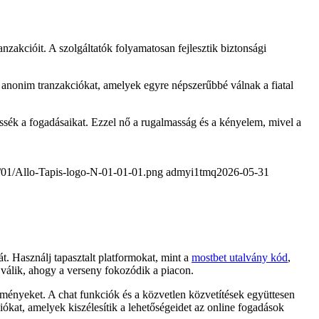
nzakcióit. A szolgáltatók folyamatosan fejlesztik biztonsági
s anonim tranzakciókat, amelyek egyre népszerűbbé válnak a fiatal
ssék a fogadásaikat. Ezzel nő a rugalmasság és a kényelem, mivel a
8/01/Allo-Tapis-logo-N-01-01-01.png
admyi1tmq
2026-05-31
t. Használj tapasztalt platformokat, mint a
mostbet utalvány kód
,
válik, ahogy a verseny fokozódik a piacon.
 élményeket. A chat funkciók és a közvetlen közvetítések együttesen
ókat, amelyek kiszélesítik a lehetőségeidet az online fogadások