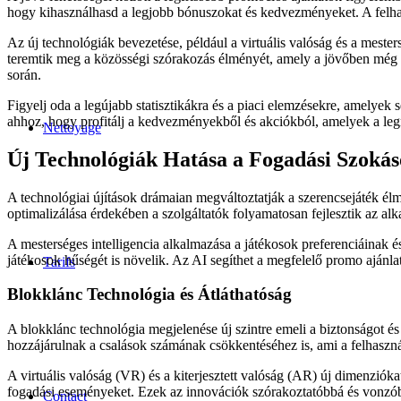
hogy kihasználhasd a legjobb bónuszokat és kedvezményeket. A felhas
Az új technológiák bevezetése, például a virtuális valóság és a mester
teremtik meg a közösségi szórakozás élményét, amely a jövőben még ink
során.
Figyelj oda a legújabb statisztikákra és a piaci elemzésekre, amelyek
ahhoz, hogy profitálj a kedvezményekből és akciókból, amelyek a leg
Nettoyage
Új Technológiák Hatása a Fogadási Szoká
A technológiai újítások drámaian megváltoztatják a szerencsejáték él
optimalizálása érdekében a szolgáltatók folyamatosan fejlesztik az alk
A mesterséges intelligencia alkalmazása a játékosok preferenciáinak 
játékosok hűségét is növelik. Az AI segíthet a megfelelő promo ajánla
Tarifs
Blokklánc Technológia és Átláthatóság
A blokklánc technológia megjelenése új szintre emeli a biztonságot és 
hozzájárulnak a csalások számának csökkentéséhez is, ami a felhaszn
A virtuális valóság (VR) és a kiterjesztett valóság (AR) új dimenzió
fogadási eseményeket. Ezek az innovációk szórakoztatóbbá és vonzób
Contact