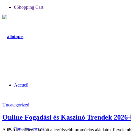
0
Shopping Cart
Accueil
Uncategorized
Online Fogadási és Kaszinó Trendek 2026-
Fonctionnement
A jövő lehetőségei között a legfrissebb promóciós ajánlatok figyelemb