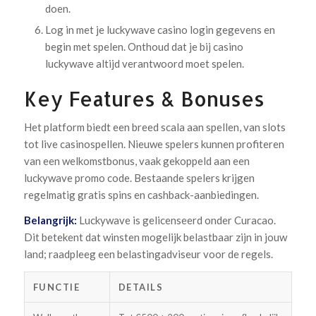
doen.
Log in met je luckywave casino login gegevens en
begin met spelen. Onthoud dat je bij casino
luckywave altijd verantwoord moet spelen.
Key Features & Bonuses
Het platform biedt een breed scala aan spellen, van slots
tot live casinospellen. Nieuwe spelers kunnen profiteren
van een welkomstbonus, vaak gekoppeld aan een
luckywave promo code. Bestaande spelers krijgen
regelmatig gratis spins en cashback-aanbiedingen.
Belangrijk:
Luckywave is gelicenseerd onder Curacao.
Dit betekent dat winsten mogelijk belastbaar zijn in jouw
land; raadpleeg een belastingadviseur voor de regels.
FUNCTIE
DETAILS