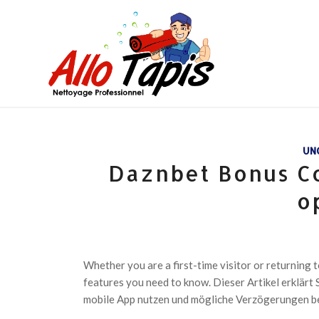
UN
Daznbet Bonus Co
o
Whether you are a first-time visitor or returning 
features you need to know. Dieser Artikel erklärt 
mobile App nutzen und mögliche Verzögerungen b