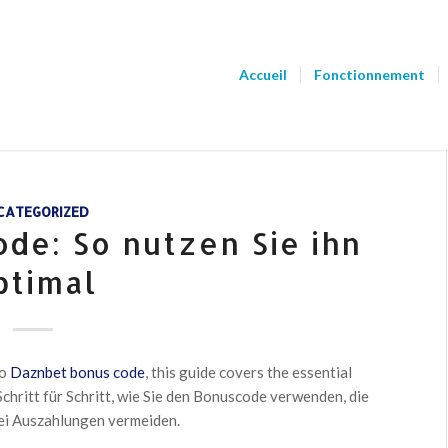
Accueil
Fonctionnement
CATEGORIZED
de: So nutzen Sie ihn
ptimal
to
Daznbet bonus code
, this guide covers the essential
Schritt für Schritt, wie Sie den Bonuscode verwenden, die
ei Auszahlungen vermeiden.