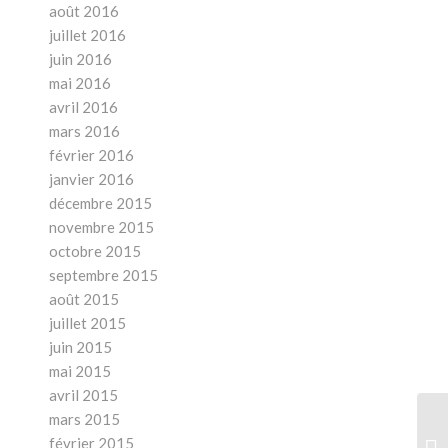
août 2016
juillet 2016
juin 2016
mai 2016
avril 2016
mars 2016
février 2016
janvier 2016
décembre 2015
novembre 2015
octobre 2015
septembre 2015
août 2015
juillet 2015
juin 2015
mai 2015
avril 2015
mars 2015
Ca
février 2015