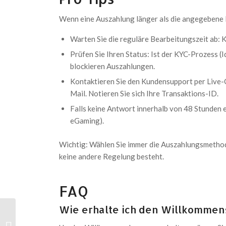
Wenn eine Auszahlung länger als die angegebene B
Warten Sie die reguläre Bearbeitungszeit ab:
Prüfen Sie Ihren Status: Ist der KYC-Prozess
blockieren Auszahlungen.
Kontaktieren Sie den Kundensupport per Live-Ch
Mail. Notieren Sie sich Ihre Transaktions-ID.
Falls keine Antwort innerhalb von 48 Stunden er
eGaming).
Wichtig: Wählen Sie immer die Auszahlungsmethode
keine andere Regelung besteht.
FAQ
Wie erhalte ich den Willkomme
Stávkovanie s ifortuna: Sprievodca