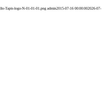
Allo-Tapis-logo-N-01-01-01.png
admin
2015-07-16 00:00:00
2026-07-