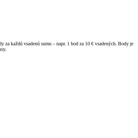
ody za každú vsadenú sumu – napr. 1 bod za 10 € vsadených. Body je
usy.