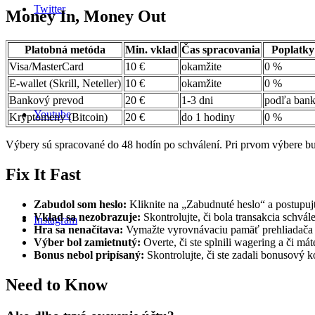
Twitter
Money In, Money Out
Platobná metóda
Min. vklad
Čas spracovania
Poplatky
Visa/MasterCard
10 €
okamžite
0 %
E-wallet (Skrill, Neteller)
10 €
okamžite
0 %
Bankový prevod
20 €
1-3 dni
podľa ban
Youtube
Kryptomeny (Bitcoin)
20 €
do 1 hodiny
0 %
Výbery sú spracované do 48 hodín po schválení. Pri prvom výbere bu
Fix It Fast
Zabudol som heslo:
Kliknite na „Zabudnuté heslo“ a postupuj
Vklad sa nezobrazuje:
Skontrolujte, či bola transakcia schvá
Instagram
Hra sa nenačítava:
Vymažte vyrovnávaciu pamäť prehliadača ale
Výber bol zamietnutý:
Overte, či ste splnili wagering a či má
Bonus nebol pripísaný:
Skontrolujte, či ste zadali bonusov
Need to Know