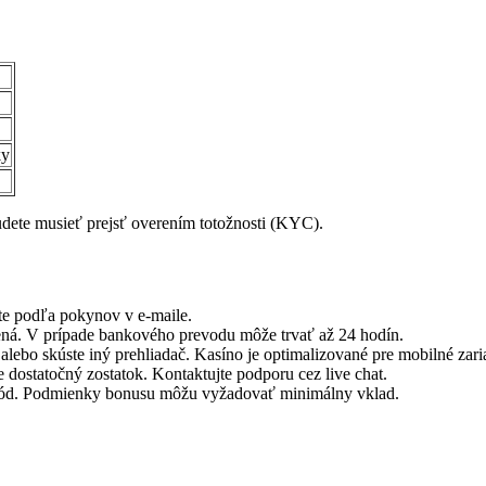
ky
dete musieť prejsť overením totožnosti (KYC).
te podľa pokynov v e-maile.
lená. V prípade bankového prevodu môže trvať až 24 hodín.
bo skúste iný prehliadač. Kasíno je optimalizované pre mobilné zariad
te dostatočný zostatok. Kontaktujte podporu cez live chat.
ý kód. Podmienky bonusu môžu vyžadovať minimálny vklad.