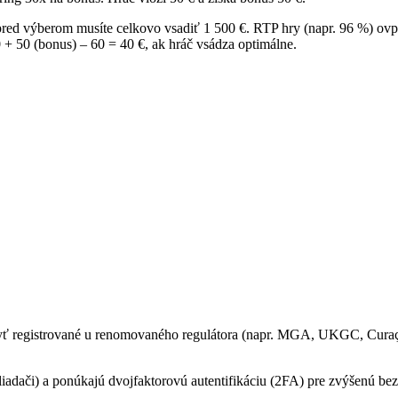
red výberom musíte celkovo vsadiť 1 500 €. RTP hry (napr. 96 %) ovpl
0 + 50 (bonus) – 60 = 40 €, ak hráč vsádza optimálne.
yť registrované u renomovaného regulátora (napr. MGA, UKGC, Curaç
iadači) a ponúkajú dvojfaktorovú autentifikáciu (2FA) pre zvýšenú be