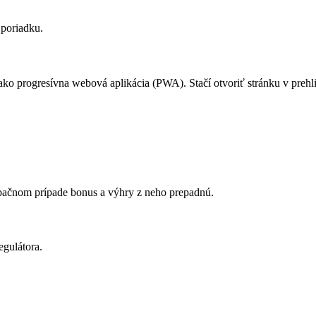
 poriadku.
 ako progresívna webová aplikácia (PWA). Stačí otvoriť stránku v preh
opačnom prípade bonus a výhry z neho prepadnú.
egulátora.