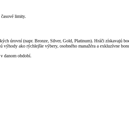
 časové limity.
ch úrovní (napr. Bronze, Silver, Gold, Platinum). Hráči získavajú b
jú výhody ako rýchlejšie výbery, osobného manažéra a exkluzívne bon
v v danom období.