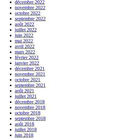
décembre 2022
novembre 2022
octobre 2022
septembre 2022
août 2022
juillet 2022
juin 2022
mai 2022
avril 2022
mars 2022
février 2022
janvier 2022
décembre 2021
novembre 2021
octobre 2021
septembre 2021
août 2021
juillet 2021
décembre 2018
novembre 2018
octobre 2018
septembre 2018
août 2018
juillet 2018
juin 2018