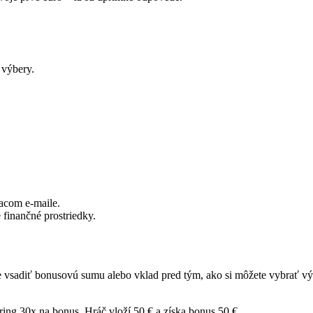
 výbery.
acom e-maile.
 finančné prostriedky.
te vsadiť bonusovú sumu alebo vklad pred tým, ako si môžete vybrať vý
ng 30x na bonus. Hráč vloží 50 € a získa bonus 50 €.