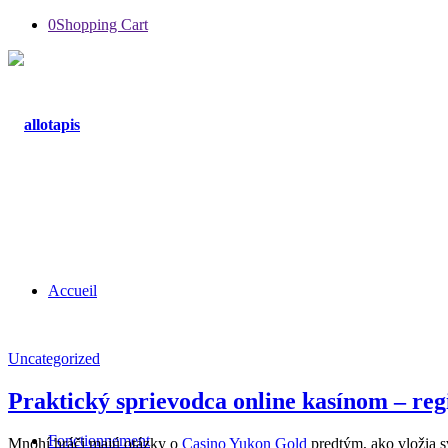
0
Shopping Cart
Accueil
Uncategorized
Praktický sprievodca online kasínom – reg
Fonctionnement
Mnohí hráči majú otázky o
Casino Yukon Gold
predtým, ako vložia s