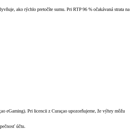
yvňuje, ako rýchlo pretočíte sumu. Pri RTP 96 % očakávaná strata na
ao eGaming). Pri licencii z Curaçao upozorňujeme, že výhry môžu
zpečnosť účtu.