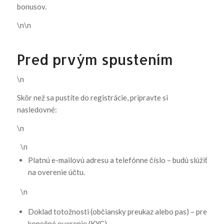
bonusov.
\n\n
Pred prvým spustením
\n
Skôr než sa pustíte do registrácie, pripravte si
nasledovné:
\n
\n
Platnú e-mailovú adresu a telefónne číslo – budú slúžiť
na overenie účtu.
\n
Doklad totožnosti (občiansky preukaz alebo pas) – pre
konečné overenie (KYC).