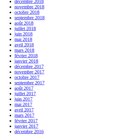
décembre 2018
novembre 2018
octobre 2018
septembre 2018
août 2018
juillet 2018
juin 2018
mai 2018
avril 2018
mars 2018
février 2018
janvier 2018
décembre 2017
novembre 2017
octobre 2017
septembre 2017
août 2017
juillet 2017
juin 2017
mai 2017
avril 2017
mars 2017
février 2017
janvier 2017
décembre 2016