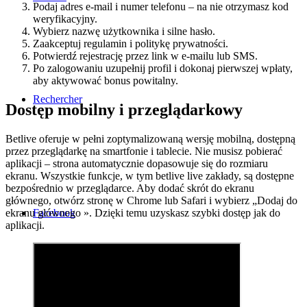
Podaj adres e-mail i numer telefonu – na nie otrzymasz kod
weryfikacyjny.
Wybierz nazwę użytkownika i silne hasło.
Zaakceptuj regulamin i politykę prywatności.
Potwierdź rejestrację przez link w e-mailu lub SMS.
Po zalogowaniu uzupełnij profil i dokonaj pierwszej wpłaty,
aby aktywować bonus powitalny.
Rechercher
Dostęp mobilny i przeglądarkowy
Betlive oferuje w pełni zoptymalizowaną wersję mobilną, dostępną
przez przeglądarkę na smartfonie i tablecie. Nie musisz pobierać
aplikacji – strona automatycznie dopasowuje się do rozmiaru
ekranu. Wszystkie funkcje, w tym betlive live zakłady, są dostępne
bezpośrednio w przeglądarce. Aby dodać skrót do ekranu
głównego, otwórz stronę w Chrome lub Safari i wybierz „Dodaj do
Facebook
ekranu głównego ». Dzięki temu uzyskasz szybki dostęp jak do
aplikacji.