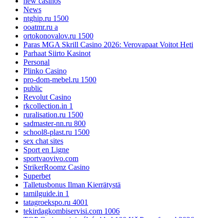
new casinos
News
ntghip.ru 1500
ooatmr.ru a
ortokonovalov.ru 1500
Paras MGA Skrill Casino 2026: Verovapaat Voitot Heti
Parhaat Siirto Kasinot
Personal
Plinko Casino
pro-dom-mebel.ru 1500
public
Revolut Casino
rkcollection.in 1
ruralisation.ru 1500
sadmaster-nn.ru 800
school8-plast.ru 1500
sex chat sites
Sport en Ligne
sportvaovivo.com
StrikerRoomz Casino
Superbet
Talletusbonus Ilman Kierrätystä
tamilguide.in 1
tatagroekspo.ru 4001
tekirdagkombiservisi.com 1006