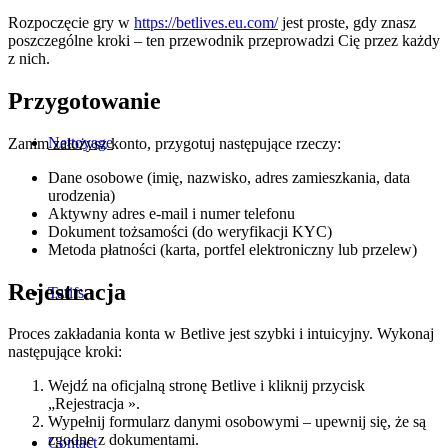
Rozpoczęcie gry w
https://betlives.eu.com/
jest proste, gdy znasz
poszczególne kroki – ten przewodnik przeprowadzi Cię przez każdy
z nich.
Przygotowanie
Nettoyage
Zanim założysz konto, przygotuj następujące rzeczy:
Dane osobowe (imię, nazwisko, adres zamieszkania, data
urodzenia)
Aktywny adres e-mail i numer telefonu
Dokument tożsamości (do weryfikacji KYC)
Metoda płatności (karta, portfel elektroniczny lub przelew)
Rejestracja
Tarifs
Proces zakładania konta w Betlive jest szybki i intuicyjny. Wykonaj
następujące kroki:
Wejdź na oficjalną stronę Betlive i kliknij przycisk
„Rejestracja ».
Wypełnij formularz danymi osobowymi – upewnij się, że są
zgodne z dokumentami.
Contact