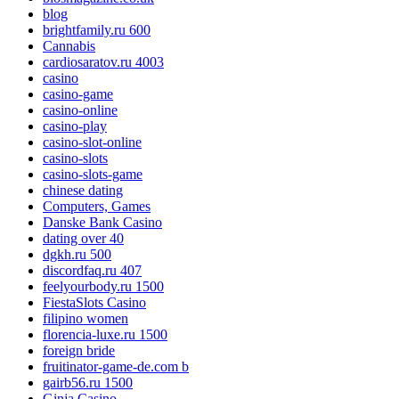
blog
brightfamily.ru 600
Cannabis
cardiosaratov.ru 4003
casino
casino-game
casino-online
casino-play
casino-slot-online
casino-slots
casino-slots-game
chinese dating
Computers, Games
Danske Bank Casino
dating over 40
dgkh.ru 500
discordfaq.ru 407
feelyourbody.ru 1500
FiestaSlots Casino
filipino women
florencia-luxe.ru 1500
foreign bride
fruitinator-game-de.com b
gairb56.ru 1500
Ginja Casino