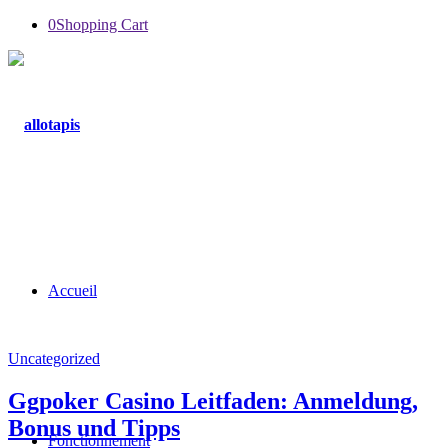
0
Shopping Cart
Accueil
Uncategorized
Ggpoker Casino Leitfaden: Anmeldung,
Bonus und Tipps
Fonctionnement