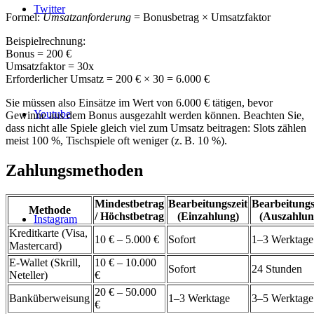
Twitter
Formel:
Umsatzanforderung
= Bonusbetrag × Umsatzfaktor
Beispielrechnung:
Bonus = 200 €
Umsatzfaktor = 30x
Erforderlicher Umsatz = 200 € × 30 = 6.000 €
Sie müssen also Einsätze im Wert von 6.000 € tätigen, bevor
Youtube
Gewinne aus dem Bonus ausgezahlt werden können. Beachten Sie,
dass nicht alle Spiele gleich viel zum Umsatz beitragen: Slots zählen
meist 100 %, Tischspiele oft weniger (z. B. 10 %).
Zahlungsmethoden
Mindestbetrag
Bearbeitungszeit
Bearbeitungs
Methode
/ Höchstbetrag
(Einzahlung)
(Auszahlun
Instagram
Kreditkarte (Visa,
10 € – 5.000 €
Sofort
1–3 Werktage
Mastercard)
E-Wallet (Skrill,
10 € – 10.000
Sofort
24 Stunden
Neteller)
€
20 € – 50.000
Banküberweisung
1–3 Werktage
3–5 Werktage
€