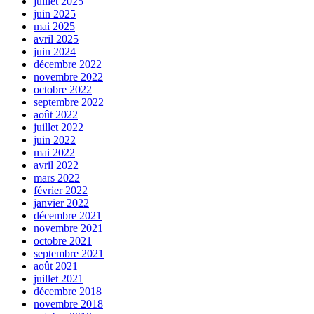
juillet 2025
juin 2025
mai 2025
avril 2025
juin 2024
décembre 2022
novembre 2022
octobre 2022
septembre 2022
août 2022
juillet 2022
juin 2022
mai 2022
avril 2022
mars 2022
février 2022
janvier 2022
décembre 2021
novembre 2021
octobre 2021
septembre 2021
août 2021
juillet 2021
décembre 2018
novembre 2018