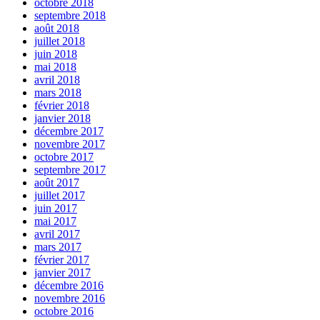
octobre 2018
septembre 2018
août 2018
juillet 2018
juin 2018
mai 2018
avril 2018
mars 2018
février 2018
janvier 2018
décembre 2017
novembre 2017
octobre 2017
septembre 2017
août 2017
juillet 2017
juin 2017
mai 2017
avril 2017
mars 2017
février 2017
janvier 2017
décembre 2016
novembre 2016
octobre 2016