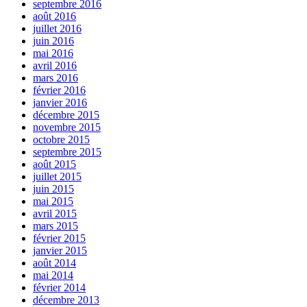
septembre 2016
août 2016
juillet 2016
juin 2016
mai 2016
avril 2016
mars 2016
février 2016
janvier 2016
décembre 2015
novembre 2015
octobre 2015
septembre 2015
août 2015
juillet 2015
juin 2015
mai 2015
avril 2015
mars 2015
février 2015
janvier 2015
août 2014
mai 2014
février 2014
décembre 2013