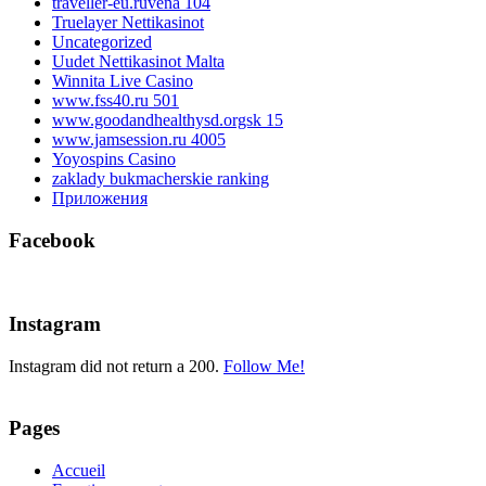
traveller-eu.ruvena 104
Truelayer Nettikasinot
Uncategorized
Uudet Nettikasinot Malta
Winnita Live Casino
www.fss40.ru 501
www.goodandhealthysd.orgsk 15
www.jamsession.ru 4005
Yoyospins Casino
zaklady bukmacherskie ranking
Приложения
Facebook
Instagram
Instagram did not return a 200.
Follow Me!
Pages
Accueil