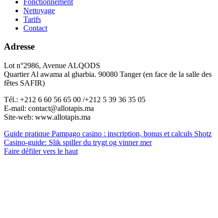
Fonctionnement
Nettoyage
Tarifs
Contact
Adresse
Lot n°2986, Avenue ALQODS
Quartier Al awama al gharbia. 90080 Tanger (en face de la salle des
fêtes SAFIR)
Tél.: +212 6 60 56 65 00 /+212 5 39 36 35 05
E-mail: contact@allotapis.ma
Site-web: www.allotapis.ma
Guide pratique Pampago casino : inscription, bonus et calculs
Shotz
Casino-guide: Slik spiller du trygt og vinner mer
Faire défiler vers le haut