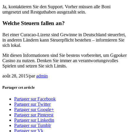
Ja, kontaktieren Sie den Support. Vorher müssen alle Boni
umgesetzt und Restguthaben ausgezahlt sein.
Welche Steuern fallen an?
Bei einer Curacao-Lizenz sind Gewinne in Deutschland steuerfrei,
in anderen Ländern kann Steuerpflicht bestehen – informieren Sie
sich lokal.
Mit diesen Informationen sind Sie bestens vorbereitet, um Ggpoker
Casino zu nutzen. Denken Sie immer an verantwortungsvolles
Spielen und setzen Sie sich Limits.
août 28, 2015
/
par
admin
Partager cet article
Partager sur Facebook
Partager sur Twitter
Partager sur Google+
Partager sur Pinterest
Partager sur Linkedin
Partager sur Tumblr
Partager sur Vk