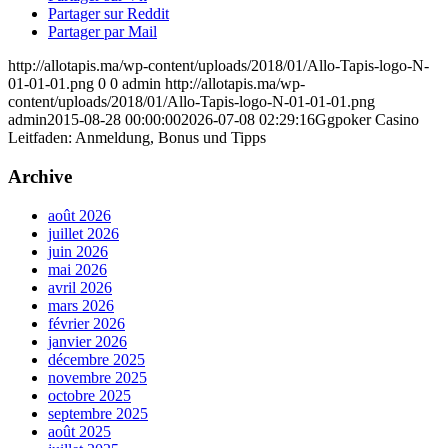
Partager sur Reddit
Partager par Mail
http://allotapis.ma/wp-content/uploads/2018/01/Allo-Tapis-logo-N-
01-01-01.png
0
0
admin
http://allotapis.ma/wp-
content/uploads/2018/01/Allo-Tapis-logo-N-01-01-01.png
admin
2015-08-28 00:00:00
2026-07-08 02:29:16
Ggpoker Casino
Leitfaden: Anmeldung, Bonus und Tipps
Archive
août 2026
juillet 2026
juin 2026
mai 2026
avril 2026
mars 2026
février 2026
janvier 2026
décembre 2025
novembre 2025
octobre 2025
septembre 2025
août 2025