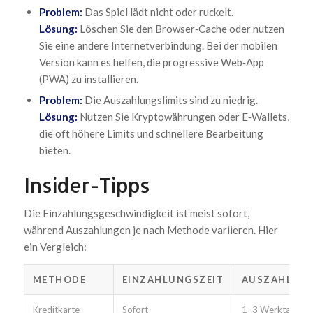
Problem:
Das Spiel lädt nicht oder ruckelt.
Lösung:
Löschen Sie den Browser‑Cache oder nutzen
Sie eine andere Internetverbindung. Bei der mobilen
Version kann es helfen, die progressive Web‑App
(PWA) zu installieren.
Problem:
Die Auszahlungslimits sind zu niedrig.
Lösung:
Nutzen Sie Kryptowährungen oder E‑Wallets,
die oft höhere Limits und schnellere Bearbeitung
bieten.
Insider-Tipps
Die Einzahlungsgeschwindigkeit ist meist sofort,
während Auszahlungen je nach Methode variieren. Hier
ein Vergleich:
METHODE
EINZAHLUNGSZEIT
AUSZAHLUNG
Kreditkarte
Sofort
1–3 Werktage