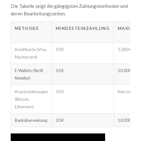
Die Tabelle zeigt die gängigsten Zahlungsmethoden und
deren Bearbeitungszeiten.
METHODE
MINDESTEINZAHLUNG
MAXIMAL
Kreditkarte (Visa,
10 €
5.000 €
Mastercard)
E‑Wallets (Skrill,
10 €
10.000 €
Neteller)
Kryptowährungen
20 €
Kein Limit
(Bitcoin,
Ethereum)
Banküberweisung
20 €
10.000 €