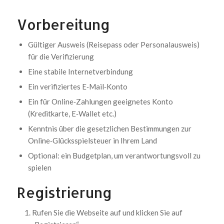
Vorbereitung
Gültiger Ausweis (Reisepass oder Personalausweis)
für die Verifizierung
Eine stabile Internetverbindung
Ein verifiziertes E‑Mail‑Konto
Ein für Online‑Zahlungen geeignetes Konto
(Kreditkarte, E‑Wallet etc.)
Kenntnis über die gesetzlichen Bestimmungen zur
Online‑Glücksspielsteuer in Ihrem Land
Optional: ein Budgetplan, um verantwortungsvoll zu
spielen
Registrierung
Rufen Sie die Webseite auf und klicken Sie auf