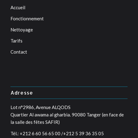
Accueil
Fonctionnement
Nettoyage
Tarifs
Contact
Adresse
Lot n°2986, Avenue ALQODS
Quartier Al awama al gharbia. 90080 Tanger (en face de
la salle des fêtes SAFIR)
Tél.: +212 6 60 56 65 00 /+212 5 39 36 35 05