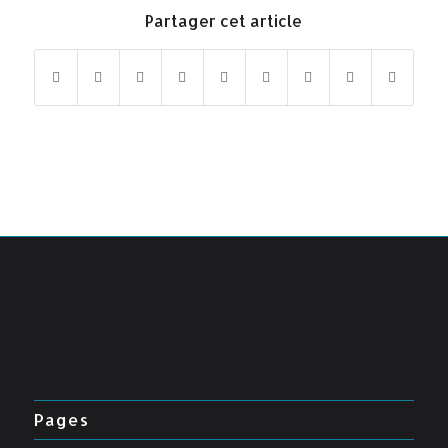
Partager cet article
Pages