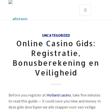
UNCATEGORIZED
Online Casino Gids:
Registratie,
Bonusberekening en
Veiligheid
Before you register at
Holland casino
, take five minutes
to read this guide — it could save you time and money. In
deze gids doorlopen we alle stappen voor een veilige