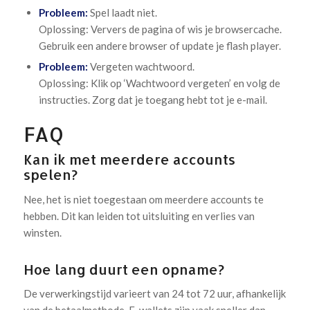
Probleem:
Spel laadt niet.
Oplossing: Ververs de pagina of wis je browsercache.
Gebruik een andere browser of update je flash player.
Probleem:
Vergeten wachtwoord.
Oplossing: Klik op ‘Wachtwoord vergeten’ en volg de
instructies. Zorg dat je toegang hebt tot je e-mail.
FAQ
Kan ik met meerdere accounts
spelen?
Nee, het is niet toegestaan om meerdere accounts te
hebben. Dit kan leiden tot uitsluiting en verlies van
winsten.
Hoe lang duurt een opname?
De verwerkingstijd varieert van 24 tot 72 uur, afhankelijk