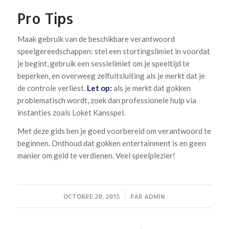
Pro Tips
Maak gebruik van de beschikbare verantwoord
speelgereedschappen: stel een stortingslimiet in voordat
je begint, gebruik een sessielimiet om je speeltijd te
beperken, en overweeg zelfuitsluiting als je merkt dat je
de controle verliest.
Let op:
als je merkt dat gokken
problematisch wordt, zoek dan professionele hulp via
instanties zoals Loket Kansspel.
Met deze gids ben je goed voorbereid om verantwoord te
beginnen. Onthoud dat gokken entertainment is en geen
manier om geld te verdienen. Veel speelplezier!
OCTOBRE 20, 2015
/
PAR
ADMIN