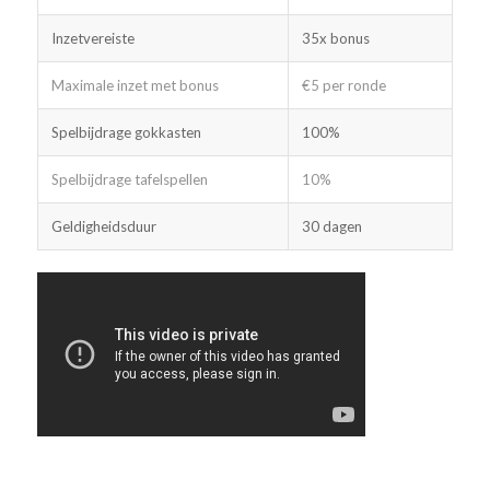
Inzetvereiste
35x bonus
Maximale inzet met bonus
€5 per ronde
Spelbijdrage gokkasten
100%
Spelbijdrage tafelspellen
10%
Geldigheidsduur
30 dagen