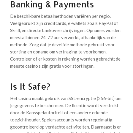
Banking & Payments
De beschikbare betaalmethoden variëren per regio.
Veelgebruikt zijn creditcards, e-wallets zoals PayPal of
Skrill, en directe bankoverschrijvingen. Opnames worden
meestal binnen 24-72 uur verwerkt, afhankelijk van de
methode. Zorg dat je dezelfde methode gebruikt voor
storting en opname om vertraging te voorkomen.
Controleer of er kosten in rekening worden gebracht; de
meeste casino’s zijn gratis voor stortingen.
Is It Safe?
Het casino maakt gebruik van SSL-encryptie (256-bit) om
je gegevens te beschermen. De licentie wordt verstrekt
door de Kansspelautoriteit of een andere erkende
toezichthouder. Spelersaccounts worden regelmatig
gecontroleerd op verdachte activiteiten. Daarnaast is er