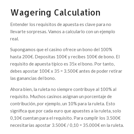
Wagering Calculation
Entender los requisitos de apuesta es clave para no
llevarte sorpresas. Vamos a calcularlo con un ejemplo
real.
Supongamos que el casino ofrece un bono del 100%
hasta 200€. Depositas 100€ y recibes 100€ de bono. El
requisito de apuesta típico es 35x el bono. Por tanto,
debes apostar 100€ x 35 = 3.500€ antes de poder retirar
las ganancias del bono.
Ahora bien, la ruleta no siempre contribuye al 100% al
requisito. Muchos casinos asignan un porcentaje de
contribución, por ejemplo, un 10% para la ruleta. Esto
significa que por cada euro que apuestes a la ruleta, solo
0,10€ cuentan para el requisito. Para cumplir los 3.500€
necesitarías apostar 3.500€ / 0,10 = 35.000€ en la ruleta.