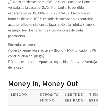
¿Cuánto perderías de media? La ruleta europea tiene una
ventaja de la casa del 2,7%. Por tanto, tu pérdida
esperada sería 35.000€ x 0,027 = 945€. Dado que el
bono es de solo 100€, estadísticamente no es rentable
aceptar el bono si piensas jugar solo a la ruleta. Siempre
es mejor leer los términos y condiciones de cada
promoción.
Fórmula resumen:
Apuesta requerida efectiva = (Bono × Multiplicador) / (%
contribución del juego)
Pérdida esperada = Apuesta requerida efectiva × Ventaja
de la casa
Money In, Money Out
MÉTODO
DEPÓSITO
LÍMITE DE
TIEMPO
MÍNIMO
RETIRADA
ESTIMA