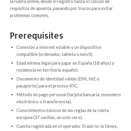
la ruleta online, desde el registro hasta el cálculo de
requisitos de apuesta, pasando por trucos para evitar
problemas comunes.
Prerequisites
Conexión a internet estable y un dispositivo
compatible (ordenador, tableta o móvil).
Edad mínima legal para jugar en España (18 años) y
residencia en territorio español.
Documento de identidad válido (DNI, NIE o
pasaporte) para el proceso KYC.
Método de pago personal (tarjeta bancaria, monedero
electrónico o transferencia).
Conocimientos básicos de las reglas de la ruleta
europea (37 casillas, un solo cero).
Cuenta registrada en el operador. Si aún no la tienes,