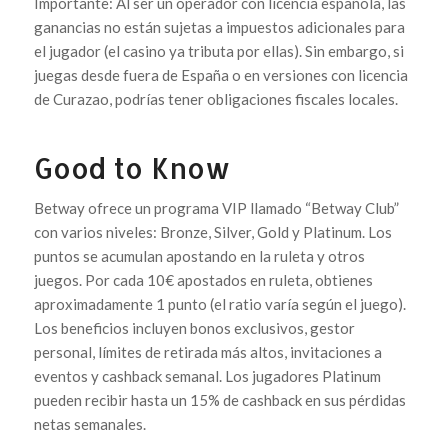
Importante: Al ser un operador con licencia española, las
ganancias no están sujetas a impuestos adicionales para
el jugador (el casino ya tributa por ellas). Sin embargo, si
juegas desde fuera de España o en versiones con licencia
de Curazao, podrías tener obligaciones fiscales locales.
Good to Know
Betway ofrece un programa VIP llamado “Betway Club”
con varios niveles: Bronze, Silver, Gold y Platinum. Los
puntos se acumulan apostando en la ruleta y otros
juegos. Por cada 10€ apostados en ruleta, obtienes
aproximadamente 1 punto (el ratio varía según el juego).
Los beneficios incluyen bonos exclusivos, gestor
personal, límites de retirada más altos, invitaciones a
eventos y cashback semanal. Los jugadores Platinum
pueden recibir hasta un 15% de cashback en sus pérdidas
netas semanales.