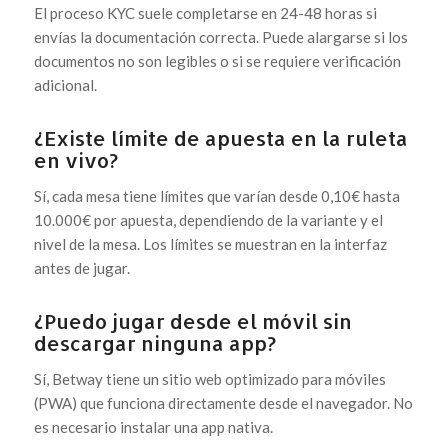
El proceso KYC suele completarse en 24-48 horas si
envías la documentación correcta. Puede alargarse si los
documentos no son legibles o si se requiere verificación
adicional.
¿Existe límite de apuesta en la ruleta
en vivo?
Sí, cada mesa tiene límites que varían desde 0,10€ hasta
10.000€ por apuesta, dependiendo de la variante y el
nivel de la mesa. Los límites se muestran en la interfaz
antes de jugar.
¿Puedo jugar desde el móvil sin
descargar ninguna app?
Sí, Betway tiene un sitio web optimizado para móviles
(PWA) que funciona directamente desde el navegador. No
es necesario instalar una app nativa.