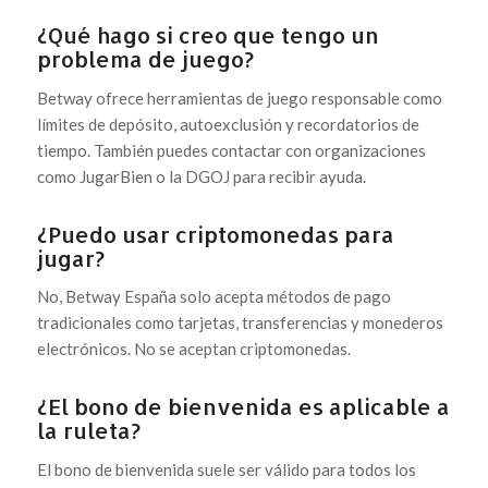
¿Qué hago si creo que tengo un
problema de juego?
Betway ofrece herramientas de juego responsable como
límites de depósito, autoexclusión y recordatorios de
tiempo. También puedes contactar con organizaciones
como JugarBien o la DGOJ para recibir ayuda.
¿Puedo usar criptomonedas para
jugar?
No, Betway España solo acepta métodos de pago
tradicionales como tarjetas, transferencias y monederos
electrónicos. No se aceptan criptomonedas.
¿El bono de bienvenida es aplicable a
la ruleta?
El bono de bienvenida suele ser válido para todos los