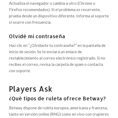
Actualiza el navegador o cambia a otro (Chrome o
Firefox recomendados). Si el problema es recurrente,
prueba desde un dispositivo diferente. Informa al soporte
si ocurre con frecuencia.
Olvidé mi contraseña
Haz clic en “¿Olvidaste tu contraseña?” en la pantalla de
inicio de sesión. Se te enviará un enlace de
restablecimiento al correo electrónico registrado. Si no
recibes el correo, revisa la carpeta de spam o contacta
con soporte.
Players Ask
¿Qué tipos de ruleta ofrece Betway?
Betway dispone de ruleta europea, americana y francesa,
tanto en versión online (RNG) como en vivo con crupieres