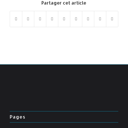
Partager cet article
Pages