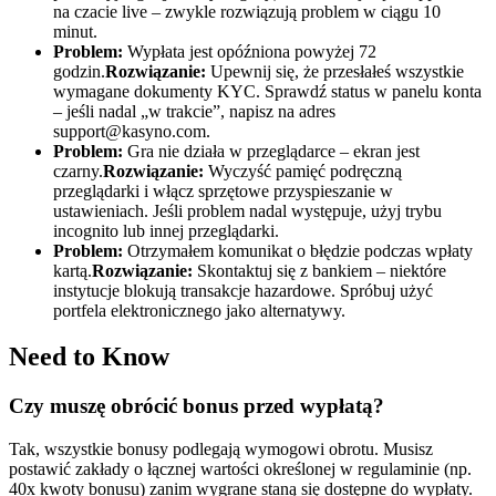
na czacie live – zwykle rozwiązują problem w ciągu 10
minut.
Problem:
Wypłata jest opóźniona powyżej 72
godzin.
Rozwiązanie:
Upewnij się, że przesłałeś wszystkie
wymagane dokumenty KYC. Sprawdź status w panelu konta
– jeśli nadal „w trakcie”, napisz na adres
support@kasyno.com.
Problem:
Gra nie działa w przeglądarce – ekran jest
czarny.
Rozwiązanie:
Wyczyść pamięć podręczną
przeglądarki i włącz sprzętowe przyspieszanie w
ustawieniach. Jeśli problem nadal występuje, użyj trybu
incognito lub innej przeglądarki.
Problem:
Otrzymałem komunikat o błędzie podczas wpłaty
kartą.
Rozwiązanie:
Skontaktuj się z bankiem – niektóre
instytucje blokują transakcje hazardowe. Spróbuj użyć
portfela elektronicznego jako alternatywy.
Need to Know
Czy muszę obrócić bonus przed wypłatą?
Tak, wszystkie bonusy podlegają wymogowi obrotu. Musisz
postawić zakłady o łącznej wartości określonej w regulaminie (np.
40x kwoty bonusu) zanim wygrane staną się dostępne do wypłaty.