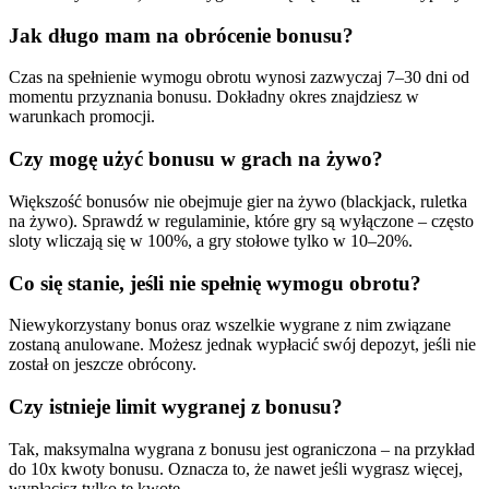
Jak długo mam na obrócenie bonusu?
Czas na spełnienie wymogu obrotu wynosi zazwyczaj 7–30 dni od
momentu przyznania bonusu. Dokładny okres znajdziesz w
warunkach promocji.
Czy mogę użyć bonusu w grach na żywo?
Większość bonusów nie obejmuje gier na żywo (blackjack, ruletka
na żywo). Sprawdź w regulaminie, które gry są wyłączone – często
sloty wliczają się w 100%, a gry stołowe tylko w 10–20%.
Co się stanie, jeśli nie spełnię wymogu obrotu?
Niewykorzystany bonus oraz wszelkie wygrane z nim związane
zostaną anulowane. Możesz jednak wypłacić swój depozyt, jeśli nie
został on jeszcze obrócony.
Czy istnieje limit wygranej z bonusu?
Tak, maksymalna wygrana z bonusu jest ograniczona – na przykład
do 10x kwoty bonusu. Oznacza to, że nawet jeśli wygrasz więcej,
wypłacisz tylko tę kwotę.