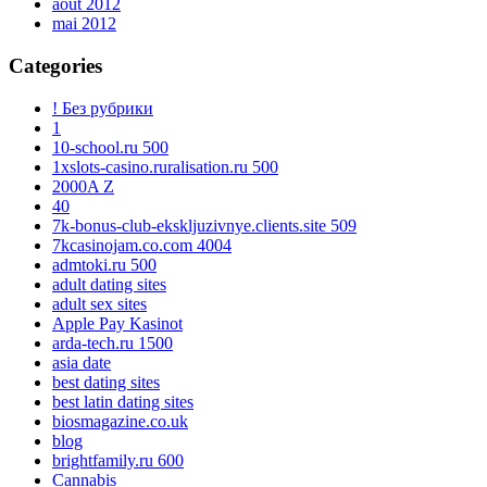
août 2012
mai 2012
Categories
! Без рубрики
1
10-school.ru 500
1xslots-casino.ruralisation.ru 500
2000A Z
40
7k-bonus-club-ekskljuzivnye.clients.site 509
7kcasinojam.co.com 4004
admtoki.ru 500
adult dating sites
adult sex sites
Apple Pay Kasinot
arda-tech.ru 1500
asia date
best dating sites
best latin dating sites
biosmagazine.co.uk
blog
brightfamily.ru 600
Cannabis