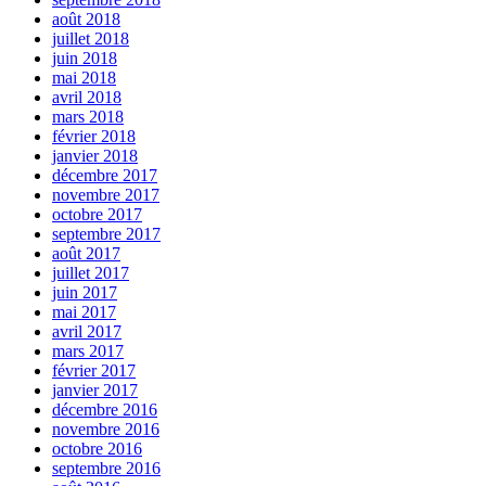
août 2018
juillet 2018
juin 2018
mai 2018
avril 2018
mars 2018
février 2018
janvier 2018
décembre 2017
novembre 2017
octobre 2017
septembre 2017
août 2017
juillet 2017
juin 2017
mai 2017
avril 2017
mars 2017
février 2017
janvier 2017
décembre 2016
novembre 2016
octobre 2016
septembre 2016