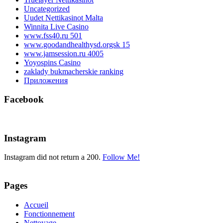
Uncategorized
Uudet Nettikasinot Malta
Winnita Live Casino
www.fss40.ru 501
www.goodandhealthysd.orgsk 15
www.jamsession.ru 4005
Yoyospins Casino
zaklady bukmacherskie ranking
Приложения
Facebook
Instagram
Instagram did not return a 200.
Follow Me!
Pages
Accueil
Fonctionnement
Nettoyage