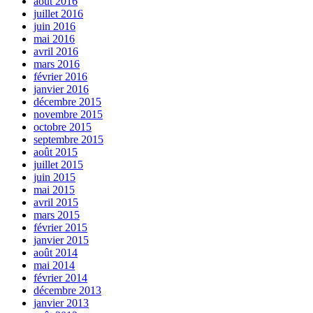
août 2016
juillet 2016
juin 2016
mai 2016
avril 2016
mars 2016
février 2016
janvier 2016
décembre 2015
novembre 2015
octobre 2015
septembre 2015
août 2015
juillet 2015
juin 2015
mai 2015
avril 2015
mars 2015
février 2015
janvier 2015
août 2014
mai 2014
février 2014
décembre 2013
janvier 2013