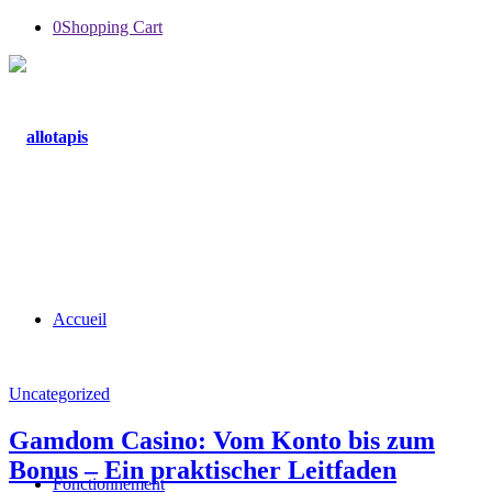
0
Shopping Cart
Accueil
Uncategorized
Gamdom Casino: Vom Konto bis zum
Bonus – Ein praktischer Leitfaden
Fonctionnement