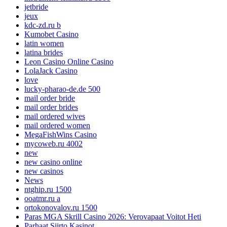
jetbride
jeux
kdc-zd.ru b
Kumobet Casino
latin women
latina brides
Leon Casino Online Casino
LolaJack Casino
love
lucky-pharao-de.de 500
mail order bride
mail order brides
mail ordered wives
mail ordered women
MegaFishWins Casino
mycoweb.ru 4002
new
new casino online
new casinos
News
ntghip.ru 1500
ooatmr.ru a
ortokonovalov.ru 1500
Paras MGA Skrill Casino 2026: Verovapaat Voitot Heti
Parhaat Siirto Kasinot