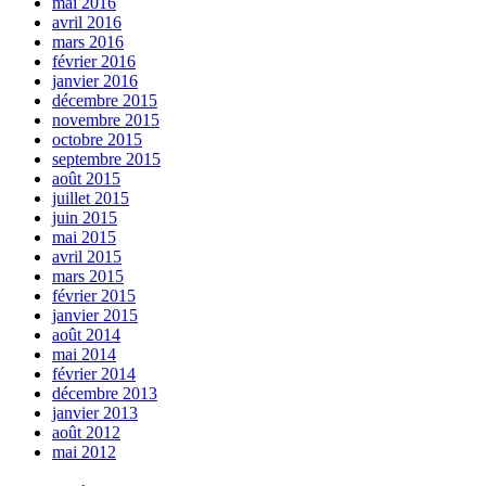
mai 2016
avril 2016
mars 2016
février 2016
janvier 2016
décembre 2015
novembre 2015
octobre 2015
septembre 2015
août 2015
juillet 2015
juin 2015
mai 2015
avril 2015
mars 2015
février 2015
janvier 2015
août 2014
mai 2014
février 2014
décembre 2013
janvier 2013
août 2012
mai 2012