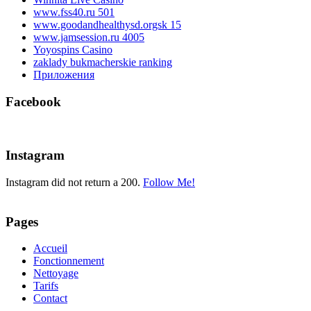
www.fss40.ru 501
www.goodandhealthysd.orgsk 15
www.jamsession.ru 4005
Yoyospins Casino
zaklady bukmacherskie ranking
Приложения
Facebook
Instagram
Instagram did not return a 200.
Follow Me!
Pages
Accueil
Fonctionnement
Nettoyage
Tarifs
Contact