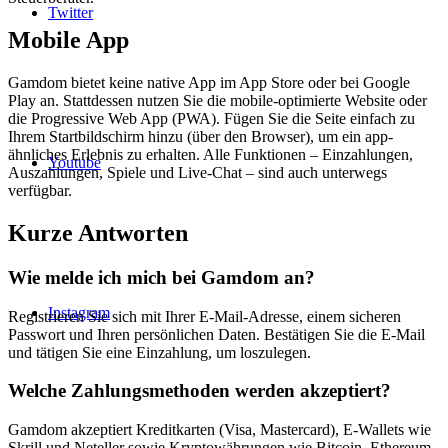
Twitter
Mobile App
Gamdom bietet keine native App im App Store oder bei Google
Play an. Stattdessen nutzen Sie die mobile-optimierte Website oder
die Progressive Web App (PWA). Fügen Sie die Seite einfach zu
Ihrem Startbildschirm hinzu (über den Browser), um ein app-
ähnliches Erlebnis zu erhalten. Alle Funktionen – Einzahlungen,
Youtube
Auszahlungen, Spiele und Live-Chat – sind auch unterwegs
verfügbar.
Kurze Antworten
Wie melde ich mich bei Gamdom an?
Instagram
Registrieren Sie sich mit Ihrer E-Mail-Adresse, einem sicheren
Passwort und Ihren persönlichen Daten. Bestätigen Sie die E-Mail
und tätigen Sie eine Einzahlung, um loszulegen.
Welche Zahlungsmethoden werden akzeptiert?
Gamdom akzeptiert Kreditkarten (Visa, Mastercard), E-Wallets wie
Skrill und Neteller sowie Kryptowährungen wie Bitcoin, Ethereum