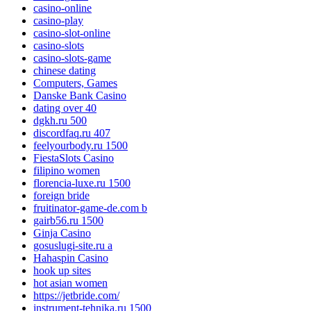
casino-online
casino-play
casino-slot-online
casino-slots
casino-slots-game
chinese dating
Computers, Games
Danske Bank Casino
dating over 40
dgkh.ru 500
discordfaq.ru 407
feelyourbody.ru 1500
FiestaSlots Casino
filipino women
florencia-luxe.ru 1500
foreign bride
fruitinator-game-de.com b
gairb56.ru 1500
Ginja Casino
gosuslugi-site.ru a
Hahaspin Casino
hook up sites
hot asian women
https://jetbride.com/
instrument-tehnika.ru 1500