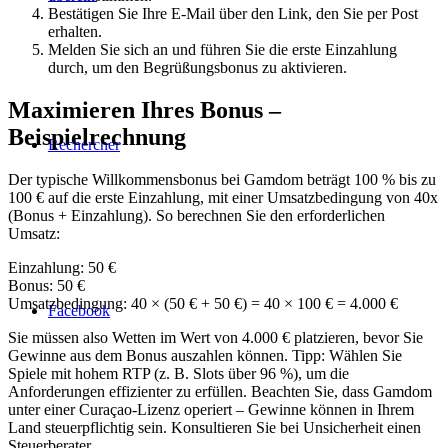
Bestätigen Sie Ihre E-Mail über den Link, den Sie per Post
erhalten.
Melden Sie sich an und führen Sie die erste Einzahlung
durch, um den Begrüßungsbonus zu aktivieren.
Maximieren Ihres Bonus –
Beispielrechnung
Rechercher
Der typische Willkommensbonus bei Gamdom beträgt 100 % bis zu
100 € auf die erste Einzahlung, mit einer Umsatzbedingung von 40x
(Bonus + Einzahlung). So berechnen Sie den erforderlichen
Umsatz:
Einzahlung: 50 €
Bonus: 50 €
Umsatzbedingung: 40 × (50 € + 50 €) = 40 × 100 € = 4.000 €
Facebook
Sie müssen also Wetten im Wert von 4.000 € platzieren, bevor Sie
Gewinne aus dem Bonus auszahlen können. Tipp: Wählen Sie
Spiele mit hohem RTP (z. B. Slots über 96 %), um die
Anforderungen effizienter zu erfüllen. Beachten Sie, dass Gamdom
unter einer Curaçao-Lizenz operiert – Gewinne können in Ihrem
Land steuerpflichtig sein. Konsultieren Sie bei Unsicherheit einen
Steuerberater.