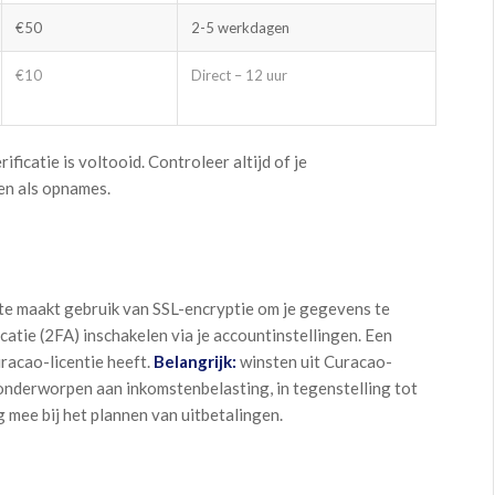
€50
2-5 werkdagen
€10
Direct – 12 uur
icatie is voltooid. Controleer altijd of je
en als opnames.
ite maakt gebruik van SSL-encryptie om je gegevens te
tie (2FA) inschakelen via je accountinstellingen. Een
uracao-licentie heeft.
Belangrijk:
winsten uit Curacao-
k onderworpen aan inkomstenbelasting, in tegenstelling tot
 mee bij het plannen van uitbetalingen.