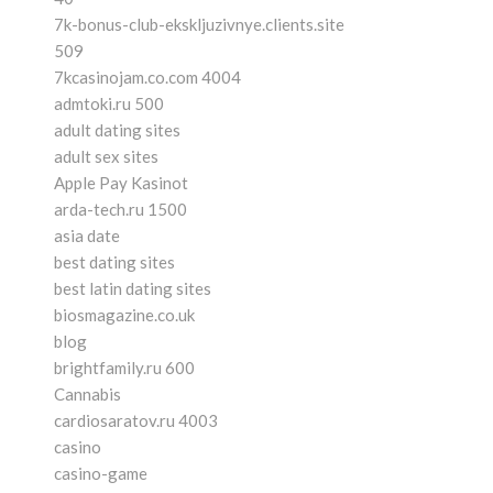
7k-bonus-club-ekskljuzivnye.clients.site
509
7kcasinojam.co.com 4004
admtoki.ru 500
adult dating sites
adult sex sites
Apple Pay Kasinot
arda-tech.ru 1500
asia date
best dating sites
best latin dating sites
biosmagazine.co.uk
blog
brightfamily.ru 600
Cannabis
cardiosaratov.ru 4003
casino
casino-game