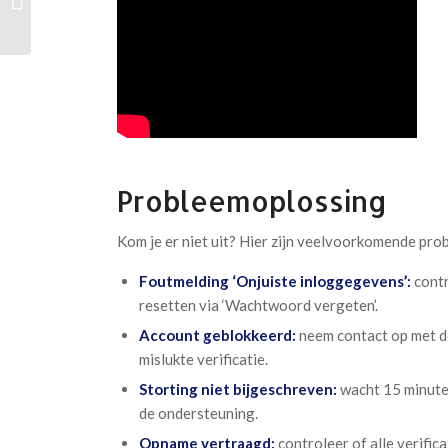
Anleitung für Einsteiger
Probleemoplossing
Kom je er niet uit? Hier zijn veelvoorkomende pro
Foutmelding ‘Onjuiste inloggegevens’:
contr
resetten via ‘Wachtwoord vergeten’.
Account geblokkeerd:
neem contact op met de
mislukte verificatie.
Storting niet bijgeschreven:
wacht 15 minute
de ondersteuning.
Opname vertraagd:
controleer of alle verific