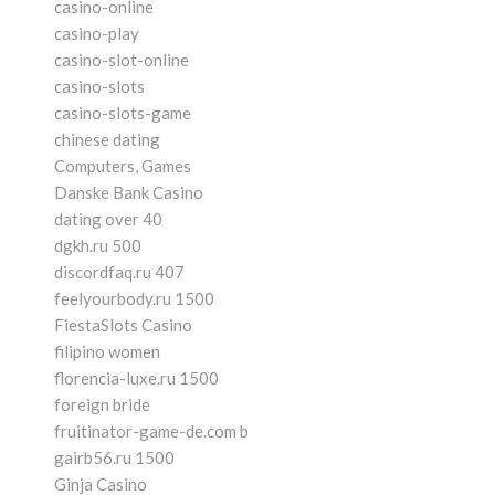
casino-online
casino-play
casino-slot-online
casino-slots
casino-slots-game
chinese dating
Computers, Games
Danske Bank Casino
dating over 40
dgkh.ru 500
discordfaq.ru 407
feelyourbody.ru 1500
FiestaSlots Casino
filipino women
florencia-luxe.ru 1500
foreign bride
fruitinator-game-de.com b
gairb56.ru 1500
Ginja Casino