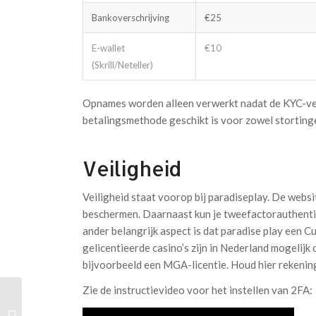
Bankoverschrijving
€25
E-wallet
€10
(Skrill/Neteller)
Opnames worden alleen verwerkt nadat de KYC-verif
betalingsmethode geschikt is voor zowel storting
Veiligheid
Veiligheid staat voorop bij paradiseplay. De webs
beschermen. Daarnaast kun je tweefactorauthentica
ander belangrijk aspect is dat paradise play een C
gelicentieerde casino’s zijn in Nederland mogelij
bijvoorbeeld een MGA-licentie. Houd hier rekening
Zie de instructievideo voor het instellen van 2FA:
Vegasino Casino: Schritt-für-Schritt-