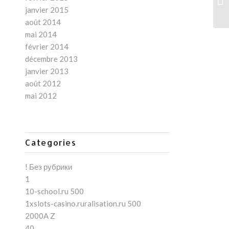
re
janvier 2015
août 2014
mai 2014
février 2014
décembre 2013
janvier 2013
août 2012
mai 2012
Categories
! Без рубрики
1
10-school.ru 500
1xslots-casino.ruralisation.ru 500
2000A Z
40