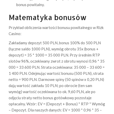
bonus powitalny.
Matematyka bonusów
Przykład obliczenia wartości bonusu powitalnego w Rizk
Casino:
Zakładamy depozyt 500 PLN, bonus 100% do 500 PLN
(łączne saldo 1000 PLN), wymóg obrotu 35x (bonus +
depozyt) = 35 * 1000 = 35 000 PLN. Przy średnim RTP
slotów 96%, oczekiwany zwrot z obrotu wynosi 0,96 * 35
000 = 33 600 PLN. Strata oczekiwana: 35 000 – 33 600 =
1 400 PLN. Odejmując wartość bonusu (500 PLN), strata
netto = 900 PLN. Darmowe spiny (50 spinów x 0,20 PLN)
dają wartość zakładu 10 PLN; po obrocie (ten sam
wymóg) wartość oczekiwana to ok. 9,60 PLN, ale po
odjęciu straty netto bonus gotówkowy pozostaje
opłacalny. Wzór: EV = (Depozyt + Bonus) * RTP * Wymóg
– Depozyt. Dla naszych danych: EV = 1000 * 0,96 * 35 –