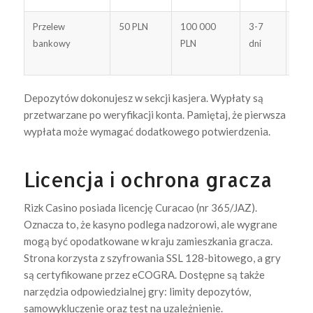
Przelew
50 PLN
100 000
3-7
Moż
bankowy
PLN
dni
od s
ban
Depozytów dokonujesz w sekcji kasjera. Wypłaty są
przetwarzane po weryfikacji konta. Pamiętaj, że pierwsza
wypłata może wymagać dodatkowego potwierdzenia.
Licencja i ochrona gracza
Rizk Casino posiada licencję Curacao (nr 365/JAZ).
Oznacza to, że kasyno podlega nadzorowi, ale wygrane
mogą być opodatkowane w kraju zamieszkania gracza.
Strona korzysta z szyfrowania SSL 128-bitowego, a gry
są certyfikowane przez eCOGRA. Dostępne są także
narzędzia odpowiedzialnej gry: limity depozytów,
samowykluczenie oraz test na uzależnienie.