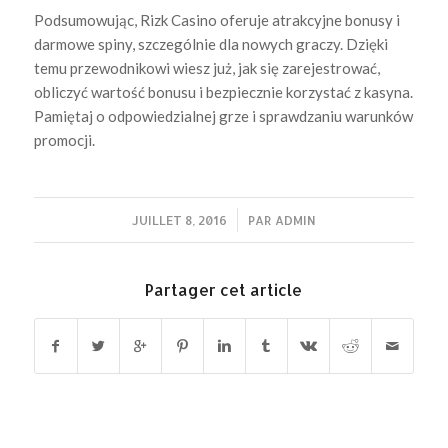
Podsumowując, Rizk Casino oferuje atrakcyjne bonusy i
darmowe spiny, szczególnie dla nowych graczy. Dzięki
temu przewodnikowi wiesz już, jak się zarejestrować,
obliczyć wartość bonusu i bezpiecznie korzystać z kasyna.
Pamiętaj o odpowiedzialnej grze i sprawdzaniu warunków
promocji.
JUILLET 8, 2016
/
PAR
ADMIN
Partager cet article