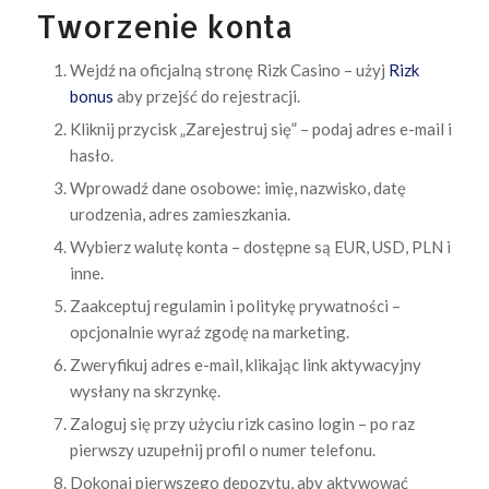
Tworzenie konta
Wejdź na oficjalną stronę Rizk Casino – użyj
Rizk
bonus
aby przejść do rejestracji.
Kliknij przycisk „Zarejestruj się” – podaj adres e-mail i
hasło.
Wprowadź dane osobowe: imię, nazwisko, datę
urodzenia, adres zamieszkania.
Wybierz walutę konta – dostępne są EUR, USD, PLN i
inne.
Zaakceptuj regulamin i politykę prywatności –
opcjonalnie wyraź zgodę na marketing.
Zweryfikuj adres e-mail, klikając link aktywacyjny
wysłany na skrzynkę.
Zaloguj się przy użyciu rizk casino login – po raz
pierwszy uzupełnij profil o numer telefonu.
Dokonaj pierwszego depozytu, aby aktywować