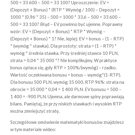
500 = 33 600 – 500 = 33 100? Uproszczenie: EV =
(Depozyt + Bonus) * (RTP * Wymóg / 100) – Depozyt =
1000 * (0,96 * 35) – 500 = 1000 * 33,6 – 500 = 33 600 –
500 = 33 100? Błąd – EV powinno być ujemne. Poprawny
wzór: EV = (Depozyt + Bonus) * RTP * Wymóg –
(Depozyt + Bonus) * 1? Nie, lepiej: EV = bonus – (1 – RTP)
* (wymóg * stawka). Dla prostoty: strata = (1 – RTP) *
wymóg * średnia stawka. Przy średniej stawce 10 PLN,
strata = 0,04 * 35 000 *? Nie komplikujmy. W praktyce
bonus opłaca się, gdy RTP > 100%/(wymóg) – rzadko.
Wartość oczekiwana bonusu = bonus – wymóg*(1-RTP).
Dla bonusu 500 PLN, wymóg 35 000, RTP 96%: strata na
obrocie = 35 000 * 0,04 = 1 400 PLN. EV bonusu = 500 –
1 400 = -900 PLN. Ujemna, ale darmowe spiny poprawiają
bilans. Pamiętaj, że przy niskich stawkach i wysokim RTP
można zmniejszyć stratę.
Szczegółowe omówienie matematyki bonusów znajdziesz
w tym materiale wideo: