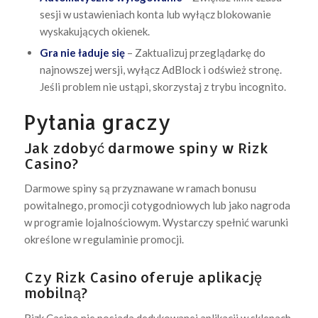
sesji w ustawieniach konta lub wyłącz blokowanie
wyskakujących okienek.
Gra nie ładuje się
– Zaktualizuj przeglądarkę do
najnowszej wersji, wyłącz AdBlock i odśwież stronę.
Jeśli problem nie ustąpi, skorzystaj z trybu incognito.
Pytania graczy
Jak zdobyć darmowe spiny w Rizk
Casino?
Darmowe spiny są przyznawane w ramach bonusu
powitalnego, promocji cotygodniowych lub jako nagroda
w programie lojalnościowym. Wystarczy spełnić warunki
określone w regulaminie promocji.
Czy Rizk Casino oferuje aplikację
mobilną?