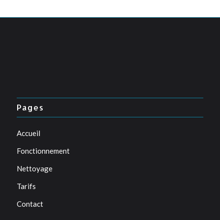
Pages
Accueil
Fonctionnement
Nettoyage
Tarifs
Contact