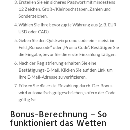
Erstellen Sie ein sicheres Passwort mit mindestens
12 Zeichen, Groß-/Kleinbuchstaben, Zahlen und
Sonderzeichen.
Wählen Sie Ihre bevorzugte Währung aus (z. B. EUR,
USD oder CAD).
Geben Sie den Quickwin promo code ein – meist im
Feld „Bonuscode“ oder „Promo Code“. Bestätigen Sie
die Eingabe, bevor Sie die erste Einzahlung tätigen.
Nach der Registrierung erhalten Sie eine
Bestätigungs-E‑Mail. Klicken Sie auf den Link, um
Ihre E‑Mail-Adresse zu verifizieren.
Führen Sie die erste Einzahlung durch. Der Bonus
wird automatisch gutgeschrieben, sofern der Code
gültig ist.
Bonus-Berechnung – So
funktioniert das Wetten