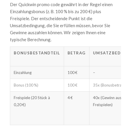
Der Quickwin promo code gewährt in der Regel einen
Einzahlungsbonus (z. B. 100 % bis zu 200 €) plus
Freispiele. Der entscheidende Punkt ist die
Umsatzbedingung, die Sie erfüllen müssen, bevor Sie
Gewinne auszahlen können. Wir zeigen Ihnen eine
typische Berechnung.
BONUSBESTANDTEIL
BETRAG
UMSATZBEDING
Einzahlung
100 €
–
Bonus (100 %)
100 €
35x (Bonusbetrag)
Freispiele (20 Stück à
4 €
40x (Gewinn aus
0,20 €)
Freispielen)