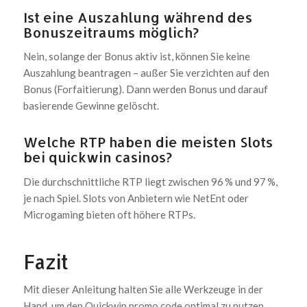
Ist eine Auszahlung während des
Bonuszeitraums möglich?
Nein, solange der Bonus aktiv ist, können Sie keine
Auszahlung beantragen – außer Sie verzichten auf den
Bonus (Forfaitierung). Dann werden Bonus und darauf
basierende Gewinne gelöscht.
Welche RTP haben die meisten Slots
bei quickwin casinos?
Die durchschnittliche RTP liegt zwischen 96 % und 97 %,
je nach Spiel. Slots von Anbietern wie NetEnt oder
Microgaming bieten oft höhere RTPs.
Fazit
Mit dieser Anleitung halten Sie alle Werkzeuge in der
Hand, um den Quickwin promo code optimal zu nutzen.