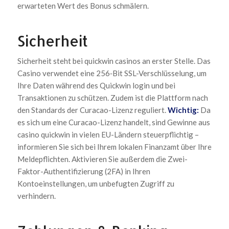
erwarteten Wert des Bonus schmälern.
Sicherheit
Sicherheit steht bei quickwin casinos an erster Stelle. Das
Casino verwendet eine 256‑Bit SSL-Verschlüsselung, um
Ihre Daten während des Quickwin login und bei
Transaktionen zu schützen. Zudem ist die Plattform nach
den Standards der Curacao-Lizenz reguliert.
Wichtig:
Da
es sich um eine Curacao-Lizenz handelt, sind Gewinne aus
casino quickwin in vielen EU-Ländern steuerpflichtig –
informieren Sie sich bei Ihrem lokalen Finanzamt über Ihre
Meldepflichten. Aktivieren Sie außerdem die Zwei-
Faktor-Authentifizierung (2FA) in Ihren
Kontoeinstellungen, um unbefugten Zugriff zu
verhindern.