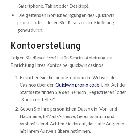
(Smartphone, Tablet oder Desktop).
Die geltenden Bonusbedingungen des Quickwin
promo codes – lesen Sie diese vor der Einlösung
genau durch.
Kontoerstellung
Folgen Sie dieser Schritt-für-Schritt-Anleitung zur
Einrichtung Ihres Kontos bei quickwin casinos:
Besuchen Sie die mobile-optimierte Website des
Casinos über den
Quickwin promo code
-Link. Auf der
Startseite finden Sie den Bereich „Registrieren“ oder
„Konto erstellen“.
Geben Sie Ihre persönlichen Daten ein: Vor- und
Nachname, E‑Mail-Adresse, Geburtsdatum und
Wohnsitzland. Achten Sie darauf, dass alle Angaben
mit Ihrem Ausweis übereinstimmen.