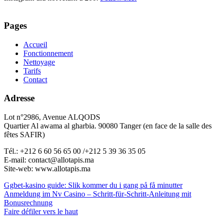
Pages
Accueil
Fonctionnement
Nettoyage
Tarifs
Contact
Adresse
Lot n°2986, Avenue ALQODS
Quartier Al awama al gharbia. 90080 Tanger (en face de la salle des
fêtes SAFIR)
Tél.: +212 6 60 56 65 00 /+212 5 39 36 35 05
E-mail: contact@allotapis.ma
Site-web: www.allotapis.ma
Ggbet-kasino guide: Slik kommer du i gang på få minutter
Anmeldung im Nv Casino – Schritt-für-Schritt-Anleitung mit
Bonusrechnung
Faire défiler vers le haut