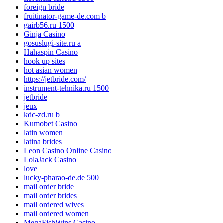
foreign bride
fruitinator-game-de.com b
gairb56.ru 1500
Ginja Casino
gosuslugi-site.ru a
Hahaspin Casino
hook up sites
hot asian women
https://jetbride.com/
instrument-tehnika.ru 1500
jetbride
jeux
kdc-zd.ru b
Kumobet Casino
latin women
latina brides
Leon Casino Online Casino
LolaJack Casino
love
lucky-pharao-de.de 500
mail order bride
mail order brides
mail ordered wives
mail ordered women
MegaFishWins Casino