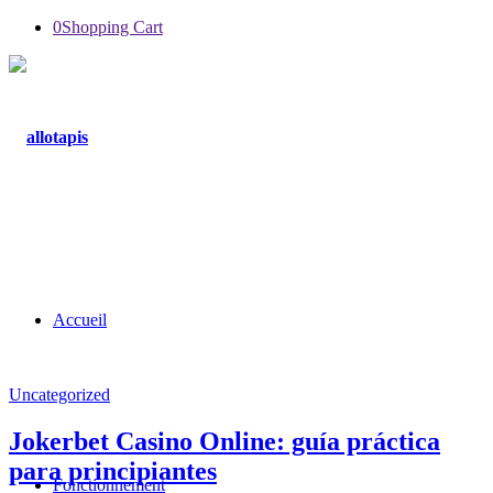
0
Shopping Cart
Accueil
Uncategorized
Jokerbet Casino Online: guía práctica
para principiantes
Fonctionnement