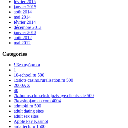
février 2015
janvier 2015
août 2014
mai 2014
février 2014
décembre 2013
janvier 2013
août 2012
mai 2012
Categories
! Без рубрики
1
10-school.ru 500
1xslots-casino.ruralisation.ru 500
2000A Z
40
7k-bonus-club-ekskljuzivnye.clients.site 509
7kcasinojam.co.com 4004
admtoki.ru 500
adult dating sites
adult sex sites
Apple Pay Kasinot
arda-tech.ru 1500