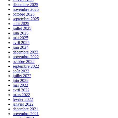
décembre 2025
novembre 2025
octobre 2025
septembre 2025
août 2025
juillet 2025
juin 2025
mai 2025
avril 2025
juin 2024
décembre 2022
novembre 2022
octobre 2022
septembre 2022
août 2022
juillet 2022
juin 2022
mai 2022
avril 2022
mars 2022
février 2022
janvier 2022
décembre 2021
novembre 2021