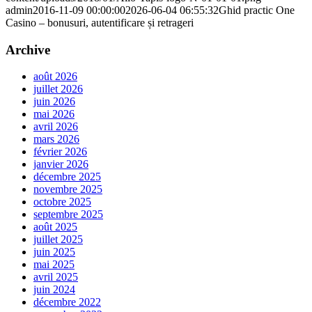
admin
2016-11-09 00:00:00
2026-06-04 06:55:32
Ghid practic One
Casino – bonusuri, autentificare și retrageri
Archive
août 2026
juillet 2026
juin 2026
mai 2026
avril 2026
mars 2026
février 2026
janvier 2026
décembre 2025
novembre 2025
octobre 2025
septembre 2025
août 2025
juillet 2025
juin 2025
mai 2025
avril 2025
juin 2024
décembre 2022