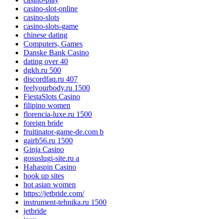
casino-slot-online
casino-slots
casino-slots-game
chinese dating
Computers, Games
Danske Bank Casino
dating over 40
dgkh.ru 500
discordfaq.ru 407
feelyourbody.ru 1500
FiestaSlots Casino
filipino women
florencia-luxe.ru 1500
foreign bride
fruitinator-game-de.com b
gairb56.ru 1500
Ginja Casino
gosuslugi-site.ru a
Hahaspin Casino
hook up sites
hot asian women
https://jetbride.com/
instrument-tehnika.ru 1500
jetbride