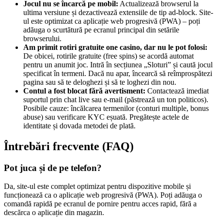
Jocul nu se încarcă pe mobil:
Actualizează browserul la
ultima versiune și dezactivează extensiile de tip ad-block. Site-
ul este optimizat ca aplicație web progresivă (PWA) – poți
adăuga o scurtătură pe ecranul principal din setările
browserului.
Am primit rotiri gratuite one casino, dar nu le pot folosi:
De obicei, rotirile gratuite (free spins) se acordă automat
pentru un anumit joc. Intră în secțiunea „Sloturi” și caută jocul
specificat în termeni. Dacă nu apar, încearcă să reîmprospătezi
pagina sau să te deloghezi și să te loghezi din nou.
Contul a fost blocat fără avertisment:
Contactează imediat
suportul prin chat live sau e-mail (păstrează un ton politicos).
Posibile cauze: încălcarea termenilor (conturi multiple, bonus
abuse) sau verificare KYC eșuată. Pregătește actele de
identitate și dovada metodei de plată.
Întrebări frecvente (FAQ)
Pot juca și de pe telefon?
Da, site-ul este complet optimizat pentru dispozitive mobile și
funcționează ca o aplicație web progresivă (PWA). Poți adăuga o
comandă rapidă pe ecranul de pornire pentru acces rapid, fără a
descărca o aplicație din magazin.