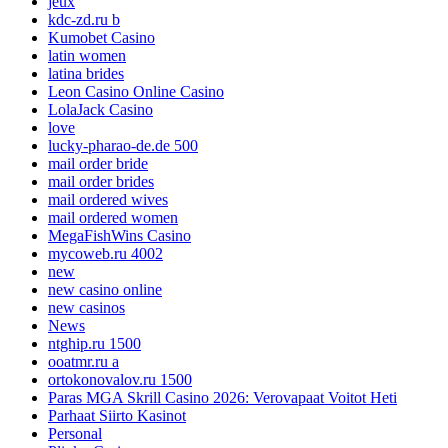
jeux
kdc-zd.ru b
Kumobet Casino
latin women
latina brides
Leon Casino Online Casino
LolaJack Casino
love
lucky-pharao-de.de 500
mail order bride
mail order brides
mail ordered wives
mail ordered women
MegaFishWins Casino
mycoweb.ru 4002
new
new casino online
new casinos
News
ntghip.ru 1500
ooatmr.ru a
ortokonovalov.ru 1500
Paras MGA Skrill Casino 2026: Verovapaat Voitot Heti
Parhaat Siirto Kasinot
Personal