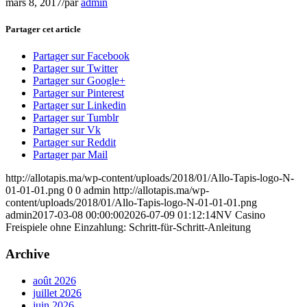
mars 8, 2017
/
par
admin
Partager cet article
Partager sur Facebook
Partager sur Twitter
Partager sur Google+
Partager sur Pinterest
Partager sur Linkedin
Partager sur Tumblr
Partager sur Vk
Partager sur Reddit
Partager par Mail
http://allotapis.ma/wp-content/uploads/2018/01/Allo-Tapis-logo-N-
01-01-01.png
0
0
admin
http://allotapis.ma/wp-
content/uploads/2018/01/Allo-Tapis-logo-N-01-01-01.png
admin
2017-03-08 00:00:00
2026-07-09 01:12:14
NV Casino
Freispiele ohne Einzahlung: Schritt-für-Schritt-Anleitung
Archive
août 2026
juillet 2026
juin 2026