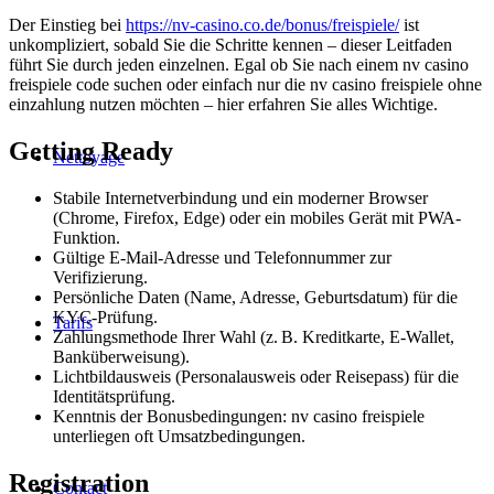
Der Einstieg bei
https://nv-casino.co.de/bonus/freispiele/
ist
unkompliziert, sobald Sie die Schritte kennen – dieser Leitfaden
führt Sie durch jeden einzelnen. Egal ob Sie nach einem nv casino
freispiele code suchen oder einfach nur die nv casino freispiele ohne
einzahlung nutzen möchten – hier erfahren Sie alles Wichtige.
Getting Ready
Nettoyage
Stabile Internetverbindung und ein moderner Browser
(Chrome, Firefox, Edge) oder ein mobiles Gerät mit PWA-
Funktion.
Gültige E-Mail-Adresse und Telefonnummer zur
Verifizierung.
Persönliche Daten (Name, Adresse, Geburtsdatum) für die
KYC-Prüfung.
Tarifs
Zahlungsmethode Ihrer Wahl (z. B. Kreditkarte, E-Wallet,
Banküberweisung).
Lichtbildausweis (Personalausweis oder Reisepass) für die
Identitätsprüfung.
Kenntnis der Bonusbedingungen: nv casino freispiele
unterliegen oft Umsatzbedingungen.
Registration
Contact