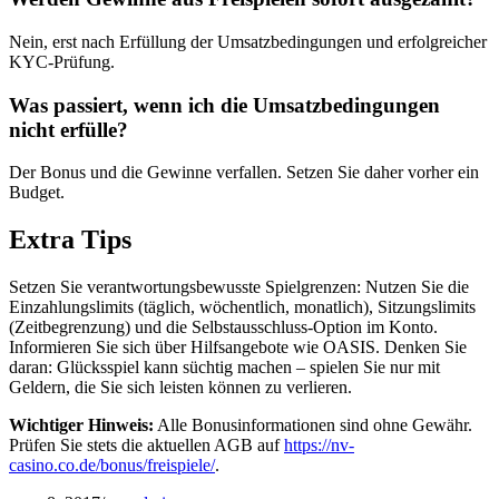
Nein, erst nach Erfüllung der Umsatzbedingungen und erfolgreicher
KYC-Prüfung.
Was passiert, wenn ich die Umsatzbedingungen
nicht erfülle?
Der Bonus und die Gewinne verfallen. Setzen Sie daher vorher ein
Budget.
Extra Tips
Setzen Sie verantwortungsbewusste Spielgrenzen: Nutzen Sie die
Einzahlungslimits (täglich, wöchentlich, monatlich), Sitzungslimits
(Zeitbegrenzung) und die Selbstausschluss-Option im Konto.
Informieren Sie sich über Hilfsangebote wie OASIS. Denken Sie
daran: Glücksspiel kann süchtig machen – spielen Sie nur mit
Geldern, die Sie sich leisten können zu verlieren.
Wichtiger Hinweis:
Alle Bonusinformationen sind ohne Gewähr.
Prüfen Sie stets die aktuellen AGB auf
https://nv-
casino.co.de/bonus/freispiele/
.