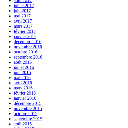
août 2017
juillet 2017
juin 2017
mai 2017
avril 2017
mars 2017
février 2017
janvier 2017
décembre 2016
novembre 2016
octobre 2016
septembre 2016
août 2016
juillet 2016
juin 2016
mai 2016
avril 2016
mars 2016
février 2016
janvier 2016
décembre 2015
novembre 2015
octobre 2015
septembre 2015
août 2015