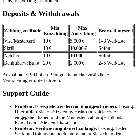
Labs) regelmäßig kontrolliert.
Deposits & Withdrawals
Min.
Max.
Zahlungsmethode
Bearbeitungszeit
Einzahlung
Auszahlung
Visa/Mastercard
10 €
5.000 €
1–3 Werktage
Skrill
10 €
10.000 €
Sofort
Neteller
10 €
10.000 €
Sofort
Banküberweisung
20 €
2.000 €
2–5 Werktage
Ausnahmen: Bei hohen Beträgen kann eine zusätzliche
Verifizierung erforderlich sein.
Support Guide
Problem: Freispiele werden nicht gutgeschrieben.
Lösung:
Überprüfen Sie, ob Sie den nv casino freispiele code
eingegeben haben und die Mindesteinzahlung erfüllt ist.
Kontaktieren Sie den Live-Chat.
Problem: Verifizierung dauert zu lange.
Lösung: Laden
Sie klare Dokumente hoch und wenden Sie sich an den