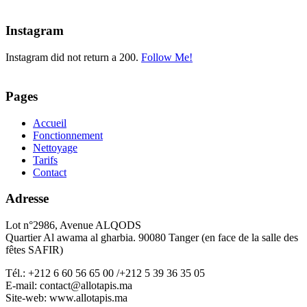
Instagram
Instagram did not return a 200.
Follow Me!
Pages
Accueil
Fonctionnement
Nettoyage
Tarifs
Contact
Adresse
Lot n°2986, Avenue ALQODS
Quartier Al awama al gharbia. 90080 Tanger (en face de la salle des
fêtes SAFIR)
Tél.: +212 6 60 56 65 00 /+212 5 39 36 35 05
E-mail: contact@allotapis.ma
Site-web: www.allotapis.ma