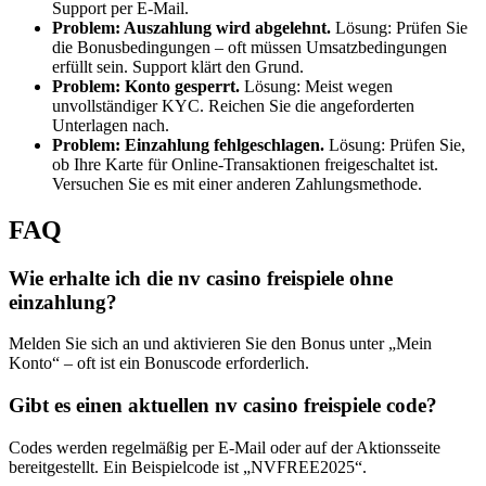
Support per E-Mail.
Problem: Auszahlung wird abgelehnt.
Lösung: Prüfen Sie
die Bonusbedingungen – oft müssen Umsatzbedingungen
erfüllt sein. Support klärt den Grund.
Problem: Konto gesperrt.
Lösung: Meist wegen
unvollständiger KYC. Reichen Sie die angeforderten
Unterlagen nach.
Problem: Einzahlung fehlgeschlagen.
Lösung: Prüfen Sie,
ob Ihre Karte für Online-Transaktionen freigeschaltet ist.
Versuchen Sie es mit einer anderen Zahlungsmethode.
FAQ
Wie erhalte ich die nv casino freispiele ohne
einzahlung?
Melden Sie sich an und aktivieren Sie den Bonus unter „Mein
Konto“ – oft ist ein Bonuscode erforderlich.
Gibt es einen aktuellen nv casino freispiele code?
Codes werden regelmäßig per E-Mail oder auf der Aktionsseite
bereitgestellt. Ein Beispielcode ist „NVFREE2025“.