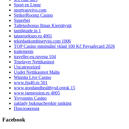
Sport en Ligne
sportvaovivo.com
StrikerRoomz Casino
Superbet
Talletusbonus Ilman Kierrätystä
tamilguide.in 1
tatagroekspo.ru 4001
tekirdagkombiservisi.com 1006
TOP Casino minimální vklad 100 Kč Paysafecard 2026
traitements
traveller-eu.ruvena 104
Truelayer Nettikasinot
Uncategorized
Uudet Nettikasinot Malta
Winnita Live Casino
www.fss40.ru 501
www.goodandhealthysd.orgsk 15
www.jamsession.ru 4005
Yoyospins Casino
zaklady bukmacherskie ranking
Приложения
Facebook