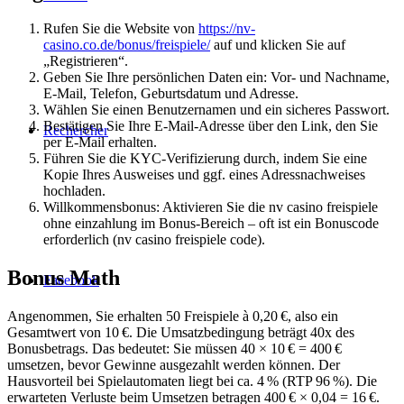
Rufen Sie die Website von
https://nv-
casino.co.de/bonus/freispiele/
auf und klicken Sie auf
„Registrieren“.
Geben Sie Ihre persönlichen Daten ein: Vor- und Nachname,
E-Mail, Telefon, Geburtsdatum und Adresse.
Wählen Sie einen Benutzernamen und ein sicheres Passwort.
Bestätigen Sie Ihre E-Mail-Adresse über den Link, den Sie
Rechercher
per E-Mail erhalten.
Führen Sie die KYC-Verifizierung durch, indem Sie eine
Kopie Ihres Ausweises und ggf. eines Adressnachweises
hochladen.
Willkommensbonus: Aktivieren Sie die nv casino freispiele
ohne einzahlung im Bonus-Bereich – oft ist ein Bonuscode
erforderlich (nv casino freispiele code).
Bonus Math
Facebook
Angenommen, Sie erhalten 50 Freispiele à 0,20 €, also ein
Gesamtwert von 10 €. Die Umsatzbedingung beträgt 40x des
Bonusbetrags. Das bedeutet: Sie müssen 40 × 10 € = 400 €
umsetzen, bevor Gewinne ausgezahlt werden können. Der
Hausvorteil bei Spielautomaten liegt bei ca. 4 % (RTP 96 %). Die
erwarteten Verluste beim Umsetzen betragen 400 € × 0,04 = 16 €.