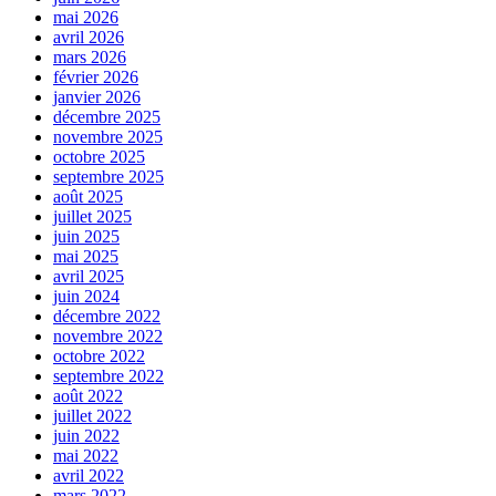
mai 2026
avril 2026
mars 2026
février 2026
janvier 2026
décembre 2025
novembre 2025
octobre 2025
septembre 2025
août 2025
juillet 2025
juin 2025
mai 2025
avril 2025
juin 2024
décembre 2022
novembre 2022
octobre 2022
septembre 2022
août 2022
juillet 2022
juin 2022
mai 2022
avril 2022
mars 2022