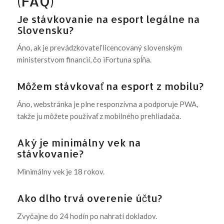
(FAQ)
Je stávkovanie na esport legálne na
Slovensku?
Áno, ak je prevádzkovateľ licencovaný slovenským
ministerstvom financií, čo iFortuna spĺňa.
Môžem stávkovať na esport z mobilu?
Áno, webstránka je plne responzívna a podporuje PWA,
takže ju môžete používať z mobilného prehliadača.
Aký je minimálny vek na
stávkovanie?
Minimálny vek je 18 rokov.
Ako dlho trvá overenie účtu?
Zvyčajne do 24 hodín po nahratí dokladov.