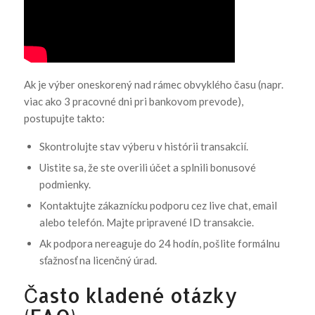
Ak je výber oneskorený nad rámec obvyklého času (napr.
viac ako 3 pracovné dni pri bankovom prevode),
postupujte takto:
Skontrolujte stav výberu v histórii transakcií.
Uistite sa, že ste overili účet a splnili bonusové
podmienky.
Kontaktujte zákaznícku podporu cez live chat, email
alebo telefón. Majte pripravené ID transakcie.
Ak podpora nereaguje do 24 hodín, pošlite formálnu
sťažnosť na licenčný úrad.
Často kladené otázky