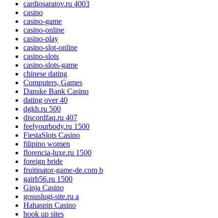
cardiosaratov.ru 4003
casino
casino-game
casino-online
casino-play
casino-slot-online
casino-slots
casino-slots-game
chinese dating
Computers, Games
Danske Bank Casino
dating over 40
dgkh.ru 500
discordfaq.ru 407
feelyourbody.ru 1500
FiestaSlots Casino
filipino women
florencia-luxe.ru 1500
foreign bride
fruitinator-game-de.com b
gairb56.ru 1500
Ginja Casino
gosuslugi-site.ru a
Hahaspin Casino
hook up sites