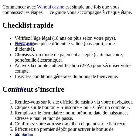
Commencer avec
Winoui casino
est simple une fois que vous
connaissez les étapes — ce guide vous accompagne à chaque étape.
Checklist rapide
Vérifiez l’âge légal (18 ans ou plus selon votre pays).
Nettoyage
Préparez une pièce d’identité valide (passeport, carte
d’identité).
Choisissez un mode de paiement accepté (carte bancaire,
portefeuille électronique).
Activez la double authentification (2FA) pour sécuriser votre
compte.
Lisez les conditions générales du bonus de bienvenue.
Comment s’inscrire
Tarifs
Rendez-vous sur le site officiel du casino via votre navigateur.
Cliquez sur le bouton « S’inscrire » ou « Créer un compte ».
Remplissez le formulaire : nom, prénom, date de naissance,
adresse e-mail et mot de passe.
Confirmez votre adresse e-mail en cliquant sur le lien reçu.
Effectuez un premier dépôt pour activer le bonus de
Contact
bienvenue.