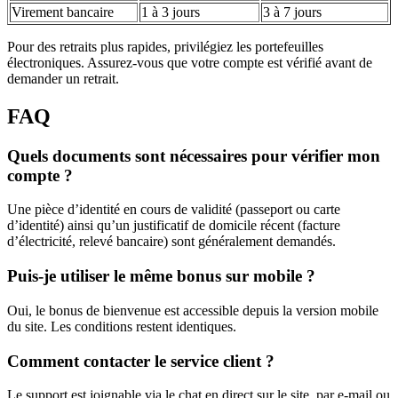
Virement bancaire
1 à 3 jours
3 à 7 jours
Pour des retraits plus rapides, privilégiez les portefeuilles
électroniques. Assurez-vous que votre compte est vérifié avant de
demander un retrait.
FAQ
Quels documents sont nécessaires pour vérifier mon
compte ?
Une pièce d’identité en cours de validité (passeport ou carte
d’identité) ainsi qu’un justificatif de domicile récent (facture
d’électricité, relevé bancaire) sont généralement demandés.
Puis-je utiliser le même bonus sur mobile ?
Oui, le bonus de bienvenue est accessible depuis la version mobile
du site. Les conditions restent identiques.
Comment contacter le service client ?
Le support est joignable via le chat en direct sur le site, par e-mail ou