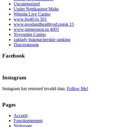
Uncategorized
Uudet Nettikasinot Malta
Winnita Live Casino
www.fss40.ru 501
www.goodandhealthysd.orgsk 15
www.jamsession.ru 4005
Yoyospins Casino
zaklady bukmacherskie ranking
Приложения
Facebook
Instagram
Instagram has returned invalid data.
Follow Me!
Pages
Accueil
Fonctionnement
Nettoyage