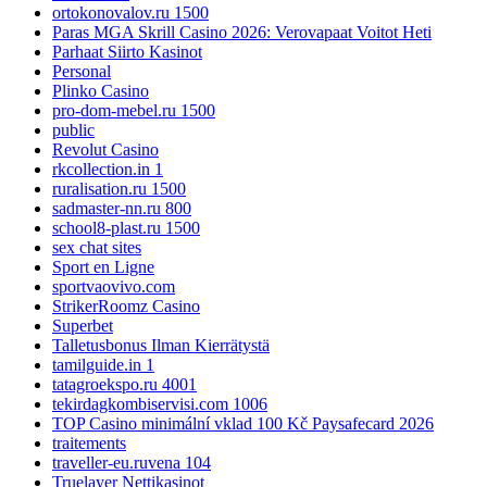
ortokonovalov.ru 1500
Paras MGA Skrill Casino 2026: Verovapaat Voitot Heti
Parhaat Siirto Kasinot
Personal
Plinko Casino
pro-dom-mebel.ru 1500
public
Revolut Casino
rkcollection.in 1
ruralisation.ru 1500
sadmaster-nn.ru 800
school8-plast.ru 1500
sex chat sites
Sport en Ligne
sportvaovivo.com
StrikerRoomz Casino
Superbet
Talletusbonus Ilman Kierrätystä
tamilguide.in 1
tatagroekspo.ru 4001
tekirdagkombiservisi.com 1006
TOP Casino minimální vklad 100 Kč Paysafecard 2026
traitements
traveller-eu.ruvena 104
Truelayer Nettikasinot