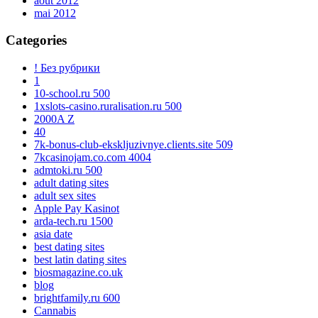
août 2012
mai 2012
Categories
! Без рубрики
1
10-school.ru 500
1xslots-casino.ruralisation.ru 500
2000A Z
40
7k-bonus-club-ekskljuzivnye.clients.site 509
7kcasinojam.co.com 4004
admtoki.ru 500
adult dating sites
adult sex sites
Apple Pay Kasinot
arda-tech.ru 1500
asia date
best dating sites
best latin dating sites
biosmagazine.co.uk
blog
brightfamily.ru 600
Cannabis