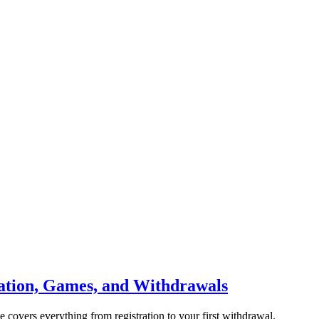
ration, Games, and Withdrawals
icle covers everything from registration to your first withdrawal.