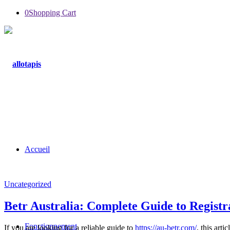
0
Shopping Cart
Accueil
Uncategorized
Betr Australia: Complete Guide to Regist
Fonctionnement
If you are looking for a reliable guide to
https://au-betr.com/
, this art