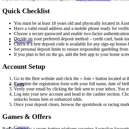
Quick Checklist
You must be at least 18 years old and physically located in Aust
Have a valid email address and a mobile phone ready for verific
Choose a secure password and enable two-factor authentication 
Decide on your preferred deposit method – credit card, bank tr
Nettoyage
Check if a betr deposit code is available for any sign-up bonus
Set personal deposit limits to ensure responsible gambling from t
If you plan to bet on the go, add the betr app to your home sc
Account Setup
Go to the Betr website and click the « Join » button located at th
Complete the registration form with your full name, date of bir
Tarifs
Verify your email by clicking the link sent to your inbox. You 
Log into your new account and head to the cashier section. Choo
unlocks bonus bets or enhanced odds.
Once your deposit clears, browse the sportsbook or racing markets
Games & Offers
Contact
Betr is primarily a sports betting platform covering Australian favou