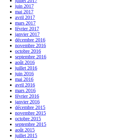
juillet 2017
juin 2017
mai 2017
avril 2017
mars 2017
février 2017
janvier 2017
décembre 2016
novembre 2016
octobre 2016
septembre 2016
août 2016
juillet 2016
juin 2016
mai 2016
avril 2016
mars 2016
février 2016
janvier 2016
décembre 2015
novembre 2015
octobre 2015
septembre 2015
août 2015
juillet 2015