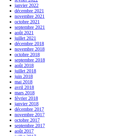
janvier 2022
décembre 2021
novembre 2021
octobre 2021
septembre 2021
août 2021
juillet 2021
décembre 2018
novembre 2018
octobre 2018
septembre 2018
août 2018
juillet 2018
juin 2018
mai 2018
avril 2018
mars 2018
février 2018
janvier 2018
décembre 2017
novembre 2017
octobre 2017
septembre 2017
août 2017