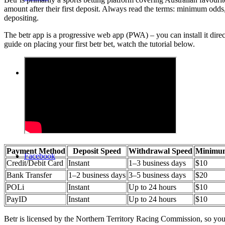
amount after their first deposit. Always read the terms: minimum odds,
depositing.
The betr app is a progressive web app (PWA) – you can install it dire
guide on placing your first betr bet, watch the tutorial below.
Rechercher
Payment Method
Deposit Speed
Withdrawal Speed
Minimum
Facebook
Credit/Debit Card
Instant
1–3 business days
$10
Bank Transfer
1–2 business days
3–5 business days
$20
POLi
Instant
Up to 24 hours
$10
PayID
Instant
Up to 24 hours
$10
Betr is licensed by the Northern Territory Racing Commission, so your 