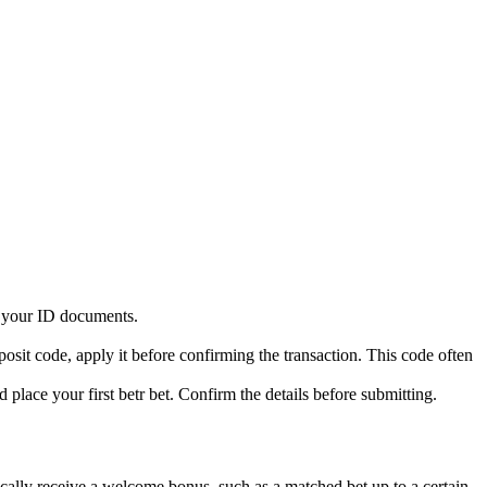
ch your ID documents.
osit code, apply it before confirming the transaction. This code often
 place your first betr bet. Confirm the details before submitting.
ically receive a welcome bonus, such as a matched bet up to a certain