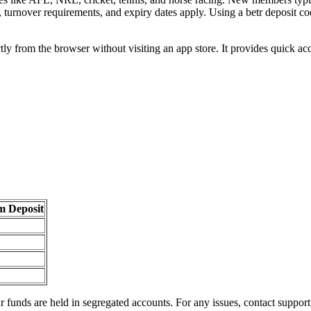
 turnover requirements, and expiry dates apply. Using a betr deposit cod
ctly from the browser without visiting an app store. It provides quick a
 Deposit
funds are held in segregated accounts. For any issues, contact support 