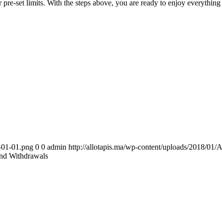
re-set limits. With the steps above, you are ready to enjoy everything B
1-01-01.png
0
0
admin
http://allotapis.ma/wp-content/uploads/2018/01/
and Withdrawals