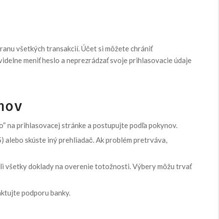
anu všetkých transakcií. Účet si môžete chrániť
elne meniť heslo a neprezrádzať svoje prihlasovacie údaje
émov
o“ na prihlasovacej stránke a postupujte podľa pokynov.
 alebo skúste iný prehliadač. Ak problém pretrváva,
ali všetky doklady na overenie totožnosti. Výbery môžu trvať
aktujte podporu banky.