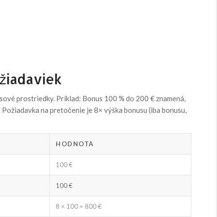
žiadaviek
sové prostriedky. Príklad: Bonus 100 % do 200 € znamená,
. Požiadavka na pretočenie je 8× výška bonusu (iba bonusu,
HODNOTA
100 €
100 €
8 × 100 = 800 €