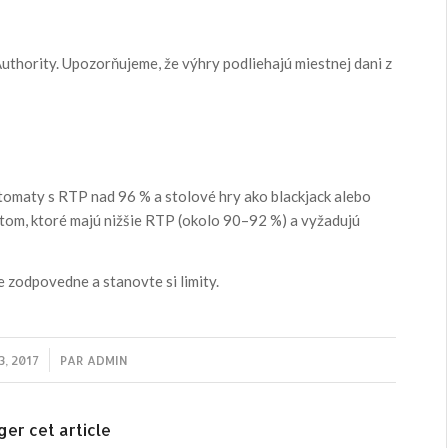
uthority. Upozorňujeme, že výhry podliehajú miestnej dani z
tomaty s RTP nad 96 % a stolové hry ako blackjack alebo
tom, ktoré majú nižšie RTP (okolo 90–92 %) a vyžadujú
 zodpovedne a stanovte si limity.
, 2017
PAR
ADMIN
ger cet article