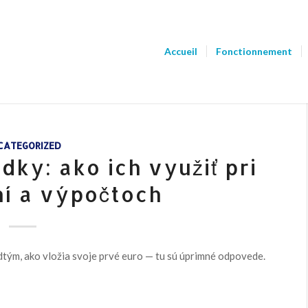
Accueil
Fonctionnement
CATEGORIZED
dky: ako ich využiť pri
í a výpočtoch
tým, ako vložia svoje prvé euro — tu sú úprimné odpovede.