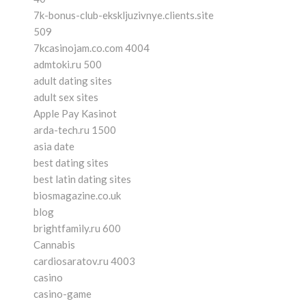
7k-bonus-club-ekskljuzivnye.clients.site
509
7kcasinojam.co.com 4004
admtoki.ru 500
adult dating sites
adult sex sites
Apple Pay Kasinot
arda-tech.ru 1500
asia date
best dating sites
best latin dating sites
biosmagazine.co.uk
blog
brightfamily.ru 600
Cannabis
cardiosaratov.ru 4003
casino
casino-game