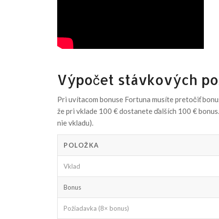
Výpočet stávkových po
Pri uvítacom bonuse Fortuna musíte pretočiť bonu
že pri vklade 100 € dostanete ďalších 100 € bonus
nie vkladu).
POLOŽKA
Vklad
Bonus
Požiadavka (8× bonus)