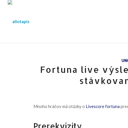
UN
Fortuna live výsle
stávkovan
Mnoho hráčov má otázky o
Livescore fortuna
pred
Prerekvizity