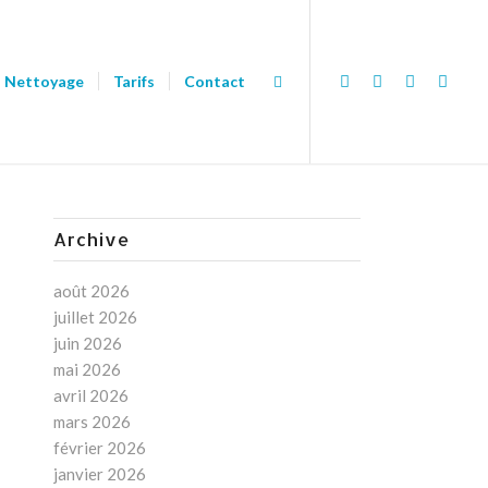
Nettoyage
Tarifs
Contact
Archive
août 2026
juillet 2026
juin 2026
mai 2026
avril 2026
mars 2026
février 2026
janvier 2026