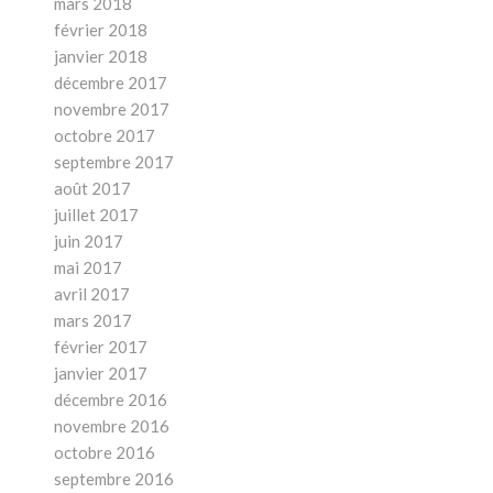
mars 2018
février 2018
janvier 2018
décembre 2017
novembre 2017
octobre 2017
septembre 2017
août 2017
juillet 2017
juin 2017
mai 2017
avril 2017
mars 2017
février 2017
janvier 2017
décembre 2016
novembre 2016
octobre 2016
septembre 2016