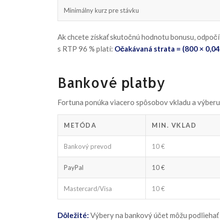
Minimálny kurz pre stávku
Ak chcete získať skutočnú hodnotu bonusu, odpočí
s RTP 96 % platí:
Očakávaná strata = (800 × 0,04
Bankové platby
Fortuna ponúka viacero spôsobov vkladu a výberu.
METÓDA
MIN. VKLAD
Bankový prevod
10 €
PayPal
10 €
Mastercard/Visa
10 €
Dôležité:
Výbery na bankový účet môžu podliehať 