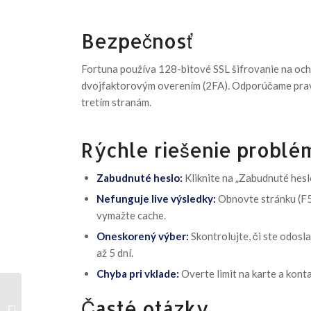
Bezpečnosť
Fortuna používa 128-bitové SSL šifrovanie na ochr
dvojfaktorovým overením (2FA). Odporúčame pravid
tretím stranám.
Rýchle riešenie probl
Zabudnuté heslo:
Kliknite na „Zabudnuté hesl
Nefunguje live výsledky:
Obnovte stránku (F5)
vymažte cache.
Oneskorený výber:
Skontrolujte, či ste odosl
až 5 dní.
Chyba pri vklade:
Overte limit na karte a kont
Časté otázky
Guida pratica a Sisal giochi online –