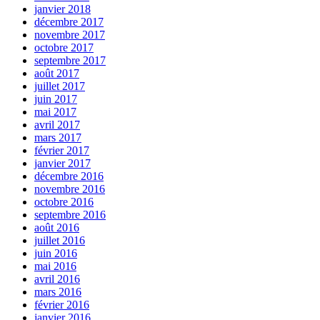
janvier 2018
décembre 2017
novembre 2017
octobre 2017
septembre 2017
août 2017
juillet 2017
juin 2017
mai 2017
avril 2017
mars 2017
février 2017
janvier 2017
décembre 2016
novembre 2016
octobre 2016
septembre 2016
août 2016
juillet 2016
juin 2016
mai 2016
avril 2016
mars 2016
février 2016
janvier 2016