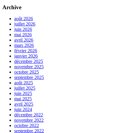
Archive
août 2026
juillet 2026
juin 2026
mai 2026
avril 2026
mars 2026
février 2026
janvier 2026
décembre 2025
novembre 2025
octobre 2025
septembre 2025
août 2025
juillet 2025
juin 2025
mai 2025
avril 2025
juin 2024
décembre 2022
novembre 2022
octobre 2022
septembre 2022