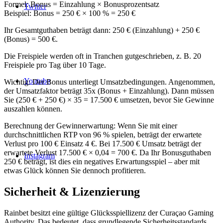
Formel: Bonus = Einzahlung × Bonusprozentsatz
Twitter
Beispiel: Bonus = 250 € × 100 % = 250 €
Ihr Gesamtguthaben beträgt dann: 250 € (Einzahlung) + 250 €
(Bonus) = 500 €.
Die Freispiele werden oft in Tranchen gutgeschrieben, z. B. 20
Freispiele pro Tag über 10 Tage.
Youtube
Wichtig: Der Bonus unterliegt Umsatzbedingungen. Angenommen,
der Umsatzfaktor beträgt 35x (Bonus + Einzahlung). Dann müssen
Sie (250 € + 250 €) × 35 = 17.500 € umsetzen, bevor Sie Gewinne
auszahlen können.
Berechnung der Gewinnerwartung: Wenn Sie mit einer
durchschnittlichen RTP von 96 % spielen, beträgt der erwartete
Verlust pro 100 € Einsatz 4 €. Bei 17.500 € Umsatz beträgt der
erwartete Verlust 17.500 € × 0,04 = 700 €. Da Ihr Bonusguthaben
Instagram
250 € beträgt, ist dies ein negatives Erwartungsspiel – aber mit
etwas Glück können Sie dennoch profitieren.
Sicherheit & Lizenzierung
Rainbet besitzt eine gültige Glücksspiellizenz der Curaçao Gaming
Authority. Das bedeutet, dass grundlegende Sicherheitsstandards