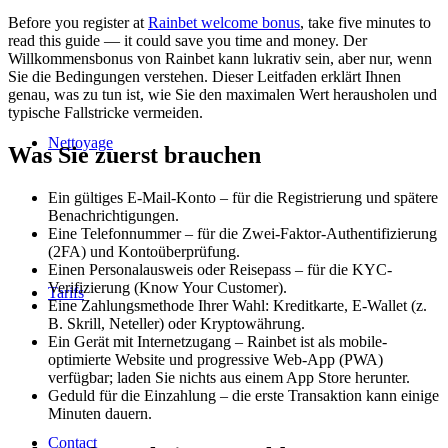
Before you register at
Rainbet welcome bonus
, take five minutes to
read this guide — it could save you time and money. Der
Willkommensbonus von Rainbet kann lukrativ sein, aber nur, wenn
Sie die Bedingungen verstehen. Dieser Leitfaden erklärt Ihnen
genau, was zu tun ist, wie Sie den maximalen Wert herausholen und
typische Fallstricke vermeiden.
Nettoyage
Was Sie zuerst brauchen
Ein gültiges E-Mail-Konto – für die Registrierung und spätere
Benachrichtigungen.
Eine Telefonnummer – für die Zwei-Faktor-Authentifizierung
(2FA) und Kontoüberprüfung.
Einen Personalausweis oder Reisepass – für die KYC-
Verifizierung (Know Your Customer).
Tarifs
Eine Zahlungsmethode Ihrer Wahl: Kreditkarte, E-Wallet (z.
B. Skrill, Neteller) oder Kryptowährung.
Ein Gerät mit Internetzugang – Rainbet ist als mobile-
optimierte Website und progressive Web-App (PWA)
verfügbar; laden Sie nichts aus einem App Store herunter.
Geduld für die Einzahlung – die erste Transaktion kann einige
Minuten dauern.
Contact