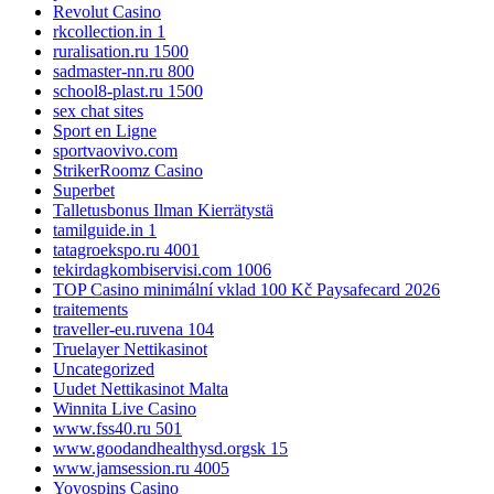
Revolut Casino
rkcollection.in 1
ruralisation.ru 1500
sadmaster-nn.ru 800
school8-plast.ru 1500
sex chat sites
Sport en Ligne
sportvaovivo.com
StrikerRoomz Casino
Superbet
Talletusbonus Ilman Kierrätystä
tamilguide.in 1
tatagroekspo.ru 4001
tekirdagkombiservisi.com 1006
TOP Casino minimální vklad 100 Kč Paysafecard 2026
traitements
traveller-eu.ruvena 104
Truelayer Nettikasinot
Uncategorized
Uudet Nettikasinot Malta
Winnita Live Casino
www.fss40.ru 501
www.goodandhealthysd.orgsk 15
www.jamsession.ru 4005
Yoyospins Casino