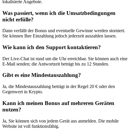
lokalisierte Angebote.
Was passiert, wenn ich die Umsatzbedingungen
nicht erfülle?
Dann verfällt der Bonus und eventuelle Gewinne werden storniert.
Sie können Ihre Einzahlung jedoch jederzeit auszahlen lassen.
Wie kann ich den Support kontaktieren?
Der Live-Chat ist rund um die Uhr erreichbar. Sie können auch eine
E-Mail senden; die Antwortzeit beträgt bis zu 12 Stunden.
Gibt es eine Mindestauszahlung?
Ja, die Mindestauszahlung beträgt in der Regel 20 € oder den
Gegenwert in Krypto.
Kann ich meinen Bonus auf mehreren Geräten
nutzen?
Ja, Sie können sich von jedem Gerät aus anmelden. Die mobile
Website ist voll funktionsfähig.