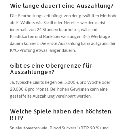
Wie lange dauert eine Auszahlung?
Die Bearbeitungszeit hängt von der gewählten Methode
ab. E-Wallets wie Skrill oder Neteller werden meist
innerhalb von 24 Stunden bearbeitet, während
Kreditkarten und Banküberweisungen 3–5 Werktage
dauern können. Die erste Auszahlung kann aufgrund der
KYC-Prüfung etwas länger dauern.
Gibt es eine Obergrenze für
Auszahlungen?
Ja, typische Limits liegen bei 5.000 € pro Woche oder
20.000 € pro Monat. Bei hohen Gewinnen kann eine
gestaffelte Auszahlung vereinbart werden.
Welche Spiele haben den höchsten
RTP?
Spielautomaten wie „Blood Suckers“ (RTP 98 %) und