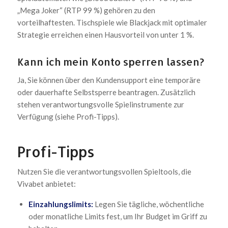
„Mega Joker“ (RTP 99 %) gehören zu den
vorteilhaftesten. Tischspiele wie Blackjack mit optimaler
Strategie erreichen einen Hausvorteil von unter 1 %.
Kann ich mein Konto sperren lassen?
Ja, Sie können über den Kundensupport eine temporäre
oder dauerhafte Selbstsperre beantragen. Zusätzlich
stehen verantwortungsvolle Spielinstrumente zur
Verfügung (siehe Profi-Tipps).
Profi-Tipps
Nutzen Sie die verantwortungsvollen Spieltools, die
Vivabet anbietet:
Einzahlungslimits:
Legen Sie tägliche, wöchentliche
oder monatliche Limits fest, um Ihr Budget im Griff zu