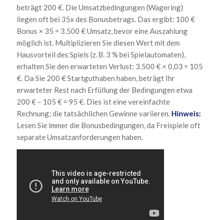
beträgt 200 €. Die Umsatzbedingungen (Wagering)
liegen oft bei 35x des Bonusbetrags. Das ergibt: 100 €
Bonus × 35 = 3.500 € Umsatz, bevor eine Auszahlung
möglich ist. Multiplizieren Sie diesen Wert mit dem
Hausvorteil des Spiels (z. B. 3 % bei Spielautomaten),
erhalten Sie den erwarteten Verlust: 3.500 € × 0,03 = 105
€. Da Sie 200 € Startguthaben haben, beträgt Ihr
erwarteter Rest nach Erfüllung der Bedingungen etwa
200 € – 105 € = 95 €. Dies ist eine vereinfachte
Rechnung; die tatsächlichen Gewinne variieren.
Hinweis:
Lesen Sie immer die Bonusbedingungen, da Freispiele oft
separate Umsatzanforderungen haben.