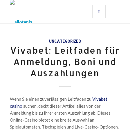
UNCATEGORIZED
Vivabet: Leitfaden für
Anmeldung, Boni und
Auszahlungen
Wenn Sie einen zuverlässigen Leitfaden zu
Vivabet
casino
suchen, deckt dieser Artikel alles von der
Anmeldung bis zu Ihrer ersten Auszahlung ab. Dieses
Online-Casino bietet eine breite Auswahl an
Spielautomaten, Tischspielen und Live-Casino-Optionen.