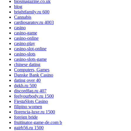
biosmagazine.co.uk
blog
brightfamily.ru 600
Cannabis
cardiosaratov.ru 4003
casino
casino-game
casino-online
casino-play
casino-slot-online
casino-slots
casino-slots-game
chinese dating
Computers, Games
Danske Bank Casino
dating over 40
dgkh.ru 500
discordfaq.ru 407
feelyourbody.ru 1500
FiestaSlots Casino
filipino women
florencia-luxe.ru 1500
foreign bride
fruitinator-game-de.com b
gairb56.ru 1500