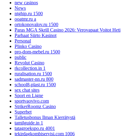
new casinos
News
ntghip.ru 1500
ooatmr.ru a
ortokonovalov.ru 1500
Paras MGA Skrill Casino 2026: Verovapaat Voitot Heti
Parhaat Siirto Kasinot
Personal
Plinko Casino
pro-dom-mebel.ru 1500
public
Revolut Casino
rkcollection.in 1
ruralisation.ru 1500
sadmaster-nn.ru 800
school8-plast.ru 1500
sex chat sites
Sport en Ligne
sportvaovivo.com
StrikerRoomz Casino
Superbet
Talletusbonus Ilman Kierrätystä
tamilguide.in 1
tatagroekspo.ru 4001
tekirdagkombiservisi.com 1006