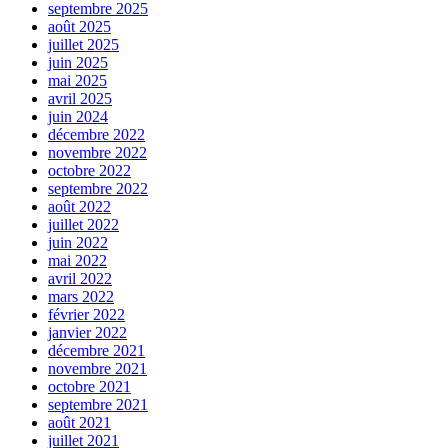
septembre 2025
août 2025
juillet 2025
juin 2025
mai 2025
avril 2025
juin 2024
décembre 2022
novembre 2022
octobre 2022
septembre 2022
août 2022
juillet 2022
juin 2022
mai 2022
avril 2022
mars 2022
février 2022
janvier 2022
décembre 2021
novembre 2021
octobre 2021
septembre 2021
août 2021
juillet 2021