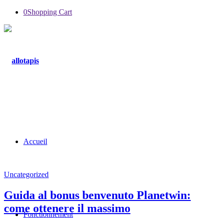
0
Shopping Cart
Accueil
Uncategorized
Guida al bonus benvenuto Planetwin:
come ottenere il massimo
Fonctionnement