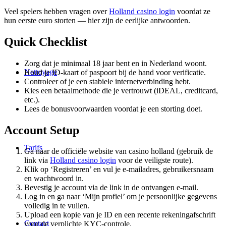
Veel spelers hebben vragen over
Holland casino login
voordat ze
hun eerste euro storten — hier zijn de eerlijke antwoorden.
Quick Checklist
Zorg dat je minimaal 18 jaar bent en in Nederland woont.
Nettoyage
Houd je ID-kaart of paspoort bij de hand voor verificatie.
Controleer of je een stabiele internetverbinding hebt.
Kies een betaalmethode die je vertrouwt (iDEAL, creditcard,
etc.).
Lees de bonusvoorwaarden voordat je een storting doet.
Account Setup
Tarifs
Ga naar de officiële website van casino holland (gebruik de
link via
Holland casino login
voor de veiligste route).
Klik op ‘Registreren’ en vul je e-mailadres, gebruikersnaam
en wachtwoord in.
Bevestig je account via de link in de ontvangen e-mail.
Log in en ga naar ‘Mijn profiel’ om je persoonlijke gegevens
volledig in te vullen.
Upload een kopie van je ID en een recente rekeningafschrift
Contact
voor de verplichte KYC-controle.