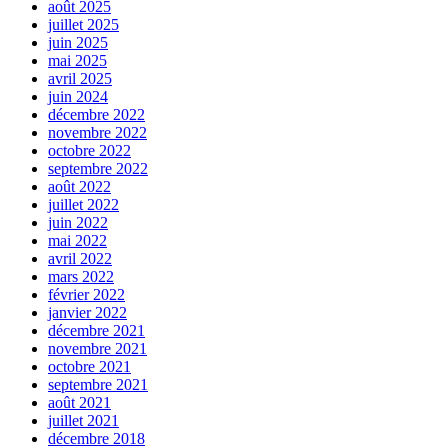
août 2025
juillet 2025
juin 2025
mai 2025
avril 2025
juin 2024
décembre 2022
novembre 2022
octobre 2022
septembre 2022
août 2022
juillet 2022
juin 2022
mai 2022
avril 2022
mars 2022
février 2022
janvier 2022
décembre 2021
novembre 2021
octobre 2021
septembre 2021
août 2021
juillet 2021
décembre 2018