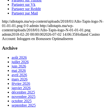
Partager sur Tumblr
Partager sur Vk
Partager sur Reddit
Partager par Mail
http://allotapis.ma/wp-content/uploads/2018/01/Allo-Tapis-logo-N-
01-01-01.png
0
0
admin
http://allotapis.ma/wp-
content/uploads/2018/01/Allo-Tapis-logo-N-01-01-01.png
admin
2018-02-20 00:00:00
2026-07-02 14:06:35
Holland Casino
Account: Inloggen en Bonussen Optimaliseren
Archive
août 2026
juillet 2026
juin 2026
mai 2026
avril 2026
mars 2026
février 2026
janvier 2026
décembre 2025
novembre 2025
octobre 2025
septembre 2025