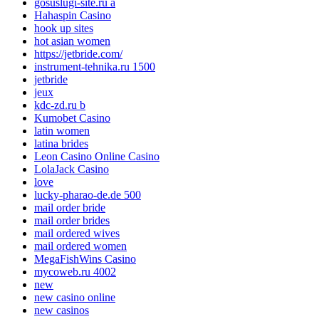
gosuslugi-site.ru a
Hahaspin Casino
hook up sites
hot asian women
https://jetbride.com/
instrument-tehnika.ru 1500
jetbride
jeux
kdc-zd.ru b
Kumobet Casino
latin women
latina brides
Leon Casino Online Casino
LolaJack Casino
love
lucky-pharao-de.de 500
mail order bride
mail order brides
mail ordered wives
mail ordered women
MegaFishWins Casino
mycoweb.ru 4002
new
new casino online
new casinos