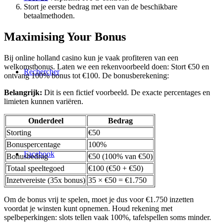
Stort je eerste bedrag met een van de beschikbare
betaalmethoden.
Maximising Your Bonus
Bij online holland casino kun je vaak profiteren van een
welkomstbonus. Laten we een rekenvoorbeeld doen: Stort €50 en
Rechercher
ontvang 100% bonus tot €100. De bonusberekening:
Belangrijk:
Dit is een fictief voorbeeld. De exacte percentages en
limieten kunnen variëren.
Onderdeel
Bedrag
Storting
€50
Bonuspercentage
100%
Facebook
Bonusbedrag
€50 (100% van €50)
Totaal speeltegoed
€100 (€50 + €50)
Inzetvereiste (35x bonus)
35 × €50 = €1.750
Om de bonus vrij te spelen, moet je dus voor €1.750 inzetten
voordat je winsten kunt opnemen. Houd rekening met
spelbeperkingen: slots tellen vaak 100%, tafelspellen soms minder.