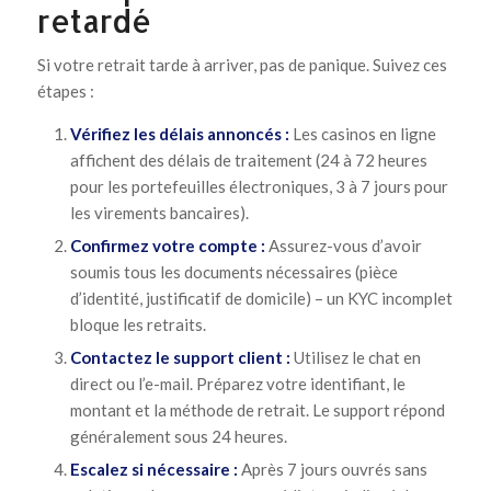
retardé
Si votre retrait tarde à arriver, pas de panique. Suivez ces
étapes :
Vérifiez les délais annoncés :
Les casinos en ligne
affichent des délais de traitement (24 à 72 heures
pour les portefeuilles électroniques, 3 à 7 jours pour
les virements bancaires).
Confirmez votre compte :
Assurez-vous d’avoir
soumis tous les documents nécessaires (pièce
d’identité, justificatif de domicile) – un KYC incomplet
bloque les retraits.
Contactez le support client :
Utilisez le chat en
direct ou l’e-mail. Préparez votre identifiant, le
montant et la méthode de retrait. Le support répond
généralement sous 24 heures.
Escalez si nécessaire :
Après 7 jours ouvrés sans