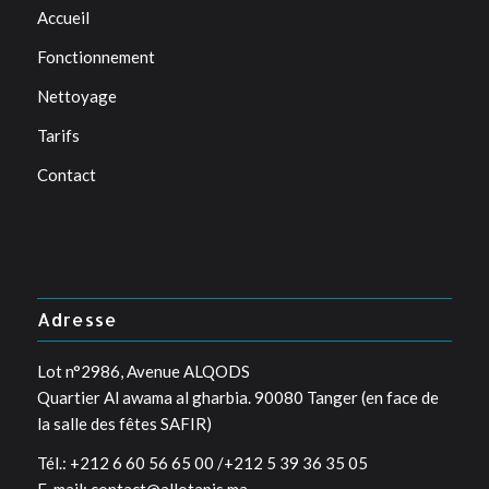
Accueil
Fonctionnement
Nettoyage
Tarifs
Contact
Adresse
Lot n°2986, Avenue ALQODS
Quartier Al awama al gharbia. 90080 Tanger (en face de
la salle des fêtes SAFIR)
Tél.: +212 6 60 56 65 00 /+212 5 39 36 35 05