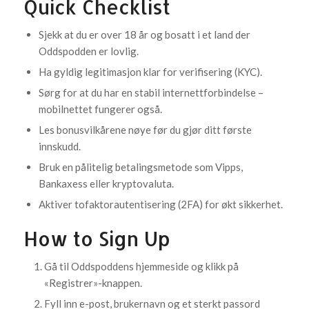
Quick Checklist
Sjekk at du er over 18 år og bosatt i et land der
Oddspodden er lovlig.
Ha gyldig legitimasjon klar for verifisering (KYC).
Sørg for at du har en stabil internettforbindelse –
mobilnettet fungerer også.
Les bonusvilkårene nøye før du gjør ditt første
innskudd.
Bruk en pålitelig betalingsmetode som Vipps,
Bankaxess eller kryptovaluta.
Aktiver tofaktorautentisering (2FA) for økt sikkerhet.
How to Sign Up
Gå til Oddspoddens hjemmeside og klikk på
«Registrer»-knappen.
Fyll inn e-post, brukernavn og et sterkt passord