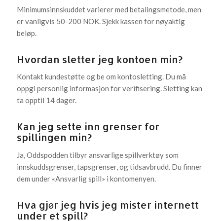
Minimumsinnskuddet varierer med betalingsmetode, men
er vanligvis 50-200 NOK. Sjekk kassen for nøyaktig
beløp.
Hvordan sletter jeg kontoen min?
Kontakt kundestøtte og be om kontosletting. Du må
oppgi personlig informasjon for verifisering. Sletting kan
ta opptil 14 dager.
Kan jeg sette inn grenser for
spillingen min?
Ja, Oddspodden tilbyr ansvarlige spillverktøy som
innskuddsgrenser, tapsgrenser, og tidsavbrudd. Du finner
dem under «Ansvarlig spill» i kontomenyen.
Hva gjør jeg hvis jeg mister internett
under et spill?