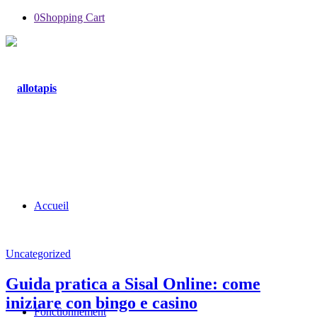
0
Shopping Cart
Accueil
Uncategorized
Guida pratica a Sisal Online: come
iniziare con bingo e casino
Fonctionnement