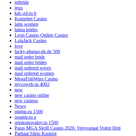
jetbride
jeux
kdc-zd.ru b
Kumobet Casino
latin women
latina brides
Leon Casino Online Casino
LolaJack Casino
love
lucky-pharao-de.de 500
mail order bride
mail order brides
mail ordered wives
mail ordered women
MegaFishWins Casino
mycoweb.ru 4002
new
new casino online
new casinos
News
ntghip.ru 1500
ooatmr.ru a
ortokonovalov.ru 1500
Paras MGA Skrill Casino 2026: Verovapaat Voitot Heti
Parhaat Siirto Kasinot