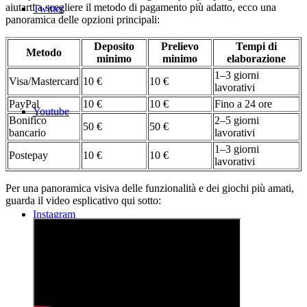
aiutarti a scegliere il metodo di pagamento più adatto, ecco una
Twitter
panoramica delle opzioni principali:
Deposito
Prelievo
Tempi di
Metodo
minimo
minimo
elaborazione
1–3 giorni
Visa/Mastercard
10 €
10 €
lavorativi
PayPal
10 €
10 €
Fino a 24 ore
Youtube
Bonifico
2–5 giorni
50 €
50 €
bancario
lavorativi
1–3 giorni
Postepay
10 €
10 €
lavorativi
Per una panoramica visiva delle funzionalità e dei giochi più amati,
guarda il video esplicativo qui sotto:
Instagram