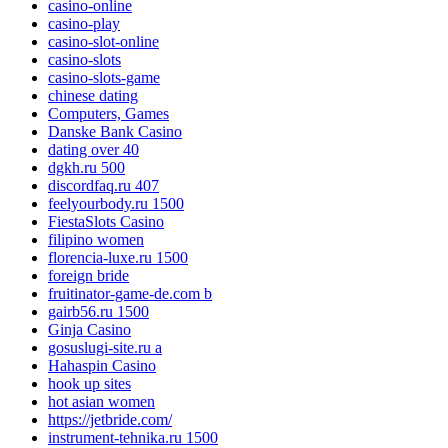
casino-online
casino-play
casino-slot-online
casino-slots
casino-slots-game
chinese dating
Computers, Games
Danske Bank Casino
dating over 40
dgkh.ru 500
discordfaq.ru 407
feelyourbody.ru 1500
FiestaSlots Casino
filipino women
florencia-luxe.ru 1500
foreign bride
fruitinator-game-de.com b
gairb56.ru 1500
Ginja Casino
gosuslugi-site.ru a
Hahaspin Casino
hook up sites
hot asian women
https://jetbride.com/
instrument-tehnika.ru 1500