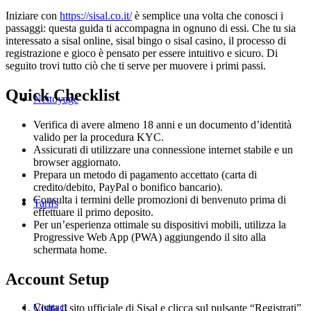
Iniziare con
https://sisal.co.it/
è semplice una volta che conosci i
passaggi: questa guida ti accompagna in ognuno di essi. Che tu sia
interessato a sisal online, sisal bingo o sisal casino, il processo di
registrazione e gioco è pensato per essere intuitivo e sicuro. Di
seguito trovi tutto ciò che ti serve per muovere i primi passi.
Quick Checklist
Nettoyage
Verifica di avere almeno 18 anni e un documento d’identità
valido per la procedura KYC.
Assicurati di utilizzare una connessione internet stabile e un
browser aggiornato.
Prepara un metodo di pagamento accettato (carta di
credito/debito, PayPal o bonifico bancario).
Consulta i termini delle promozioni di benvenuto prima di
Tarifs
effettuare il primo deposito.
Per un’esperienza ottimale su dispositivi mobili, utilizza la
Progressive Web App (PWA) aggiungendo il sito alla
schermata home.
Account Setup
Contact
Visita il sito ufficiale di Sisal e clicca sul pulsante “Registrati”