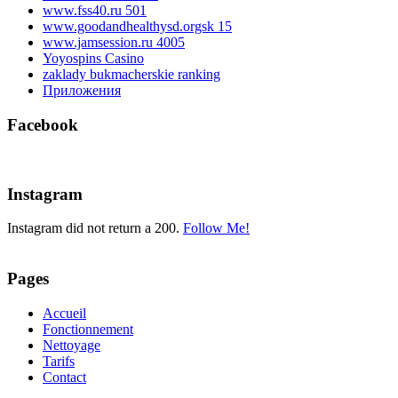
www.fss40.ru 501
www.goodandhealthysd.orgsk 15
www.jamsession.ru 4005
Yoyospins Casino
zaklady bukmacherskie ranking
Приложения
Facebook
Instagram
Instagram did not return a 200.
Follow Me!
Pages
Accueil
Fonctionnement
Nettoyage
Tarifs
Contact