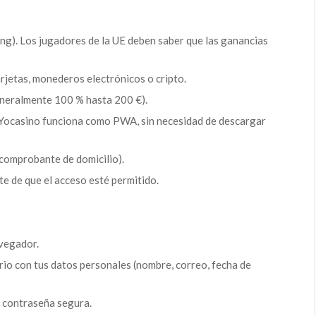
ing). Los jugadores de la UE deben saber que las ganancias
rjetas, monederos electrónicos o cripto.
eneralmente 100 % hasta 200 €).
 Yocasino funciona como PWA, sin necesidad de descargar
comprobante de domicilio).
te de que el acceso esté permitido.
vegador.
ario con tus datos personales (nombre, correo, fecha de
a contraseña segura.