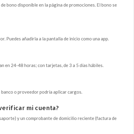
o de bono disponible en la página de promociones. El bono se
r. Puedes añadirla a la pantalla de inicio como una app.
 en 24-48 horas; con tarjetas, de 3 a 5 días hábiles.
 banco o proveedor podría aplicar cargos.
erificar mi cuenta?
aporte) y un comprobante de domicilio reciente (factura de