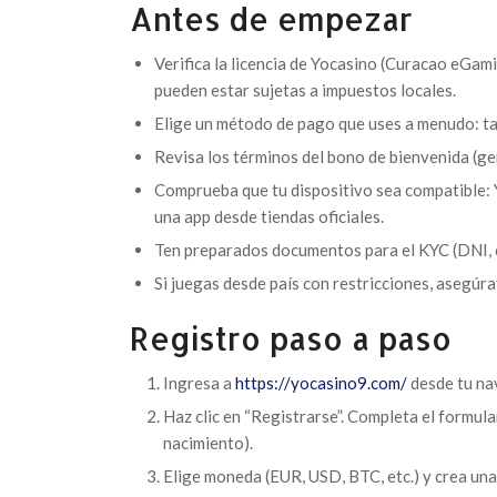
Antes de empezar
Verifica la licencia de Yocasino (Curacao eGam
pueden estar sujetas a impuestos locales.
Elige un método de pago que uses a menudo: ta
Revisa los términos del bono de bienvenida (g
Comprueba que tu dispositivo sea compatible:
una app desde tiendas oficiales.
Ten preparados documentos para el KYC (DNI, 
Si juegas desde país con restricciones, asegúra
Registro paso a paso
Ingresa a
https://yocasino9.com/
desde tu na
Haz clic en “Registrarse”. Completa el formul
nacimiento).
Elige moneda (EUR, USD, BTC, etc.) y crea un