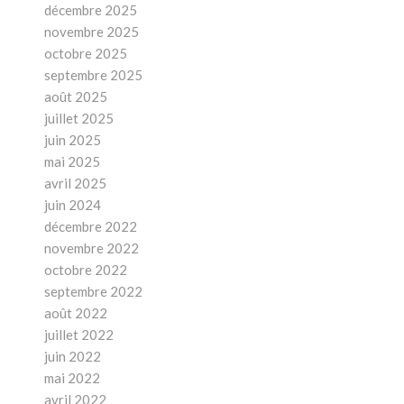
décembre 2025
novembre 2025
octobre 2025
septembre 2025
août 2025
juillet 2025
juin 2025
mai 2025
avril 2025
juin 2024
décembre 2022
novembre 2022
octobre 2022
septembre 2022
août 2022
juillet 2022
juin 2022
mai 2022
avril 2022