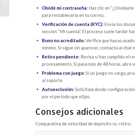
reģistrācijas un derību aprēķin...
Olvidé mi contraseña:
Haz clic en “¿Olvidaste 
para restablecerla en tu correo.
Verificación de cuenta (KYC):
Envía los docum
sección “Mi cuenta”. El proceso suele tardar ha
Bono no acreditado:
Verifica que hayas usado 
mínimo. Si sigue sin aparecer, contacta al chat 
Retiro pendiente:
Revisa si has cumplido el re
procesamiento. Si pasa más de 48 horas, abre un
Problema con juego:
Si un juego no carga, pru
al soporte.
Autoexclusión:
Solicítala desde configuración
por el período que elijas.
Consejos adicionales
Comparativa de velocidad de depósito vs. retiro: