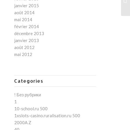
bo
janvier 2015
août 2014
mai 2014
février 2014
décembre 2013
janvier 2013
août 2012
mai 2012
Categories
! Без рубрики
1
10-school.ru 500
1xslots-casino.ruralisation.ru 500
2000A Z
40