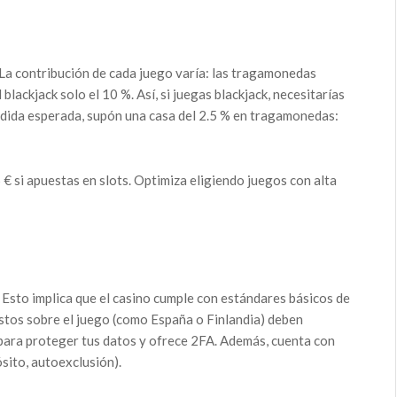
 La contribución de cada juego varía: las tragamonedas
 blackjack solo el 10 %. Así, si juegas blackjack, necesitarías
érdida esperada, supón una casa del 2.5 % en tragamonedas:
 € si apuestas en slots. Optimiza eligiendo juegos con alta
Esto implica que el casino cumple con estándares básicos de
stos sobre el juego (como España o Finlandia) deben
SL para proteger tus datos y ofrece 2FA. Además, cuenta con
sito, autoexclusión).