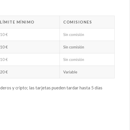
LÍMITE MÍNIMO
COMISIONES
10 €
Sin comisión
10 €
Sin comisión
10 €
Sin comisión
20 €
Variable
eros y cripto; las tarjetas pueden tardar hasta 5 días