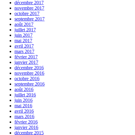
décembre 2017
novembre 2017
octobre 2017
septembre 2017
août 2017
juillet 2017
juin 2017
mai 2017
avril 2017
mars 2017
février 2017
janvier 2017
décembre 2016
novembre 2016
octobre 2016
septembre 2016
août 2016
juillet 2016
juin 2016
mai 2016
avril 2016
mars 2016
février 2016
janvier 2016
décembre 2015