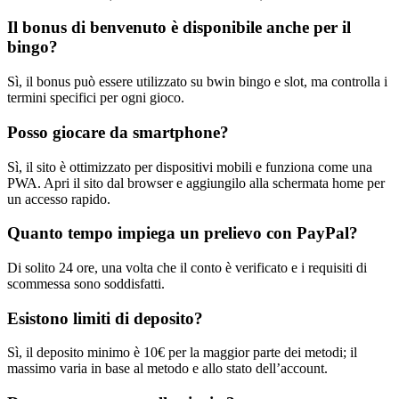
Il bonus di benvenuto è disponibile anche per il
bingo?
Sì, il bonus può essere utilizzato su bwin bingo e slot, ma controlla i
termini specifici per ogni gioco.
Posso giocare da smartphone?
Sì, il sito è ottimizzato per dispositivi mobili e funziona come una
PWA. Apri il sito dal browser e aggiungilo alla schermata home per
un accesso rapido.
Quanto tempo impiega un prelievo con PayPal?
Di solito 24 ore, una volta che il conto è verificato e i requisiti di
scommessa sono soddisfatti.
Esistono limiti di deposito?
Sì, il deposito minimo è 10€ per la maggior parte dei metodi; il
massimo varia in base al metodo e allo stato dell’account.