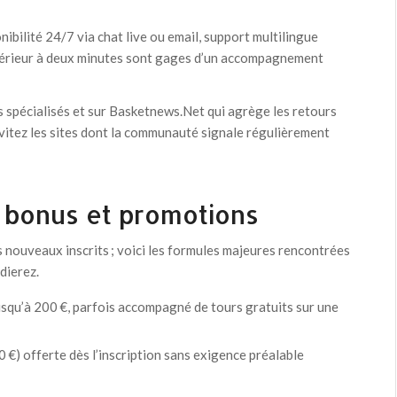
onibilité 24/7 via chat live ou email, support multilingue
nférieur à deux minutes sont gages d’un accompagnement
ms spécialisés et sur Basketnews.Net qui agrège les retours
 évitez les sites dont la communauté signale régulièrement
e bonus et promotions
es nouveaux inscrits ; voici les formules majeures rencontrées
dierez.
squ’à 200 €, parfois accompagné de tours gratuits sur une
 €) offerte dès l’inscription sans exigence préalable