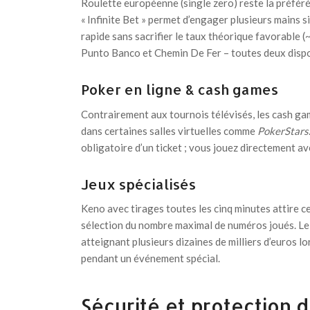
Roulette européenne (single zero) reste la préféré
« Infinite Bet » permet d’engager plusieurs mains 
rapide sans sacrifier le taux théorique favorable 
Punto Banco et Chemin De Fer – toutes deux dispon
Poker en ligne & cash games
Contrairement aux tournois télévisés, les cash gam
dans certaines salles virtuelles comme
PokerStars
obligatoire d’un ticket ; vous jouez directement av
Jeux spécialisés
Keno avec tirages toutes les cinq minutes attire c
sélection du nombre maximal de numéros joués. Le
atteignant plusieurs dizaines de milliers d’euros
pendant un événement spécial.
Sécurité et protection