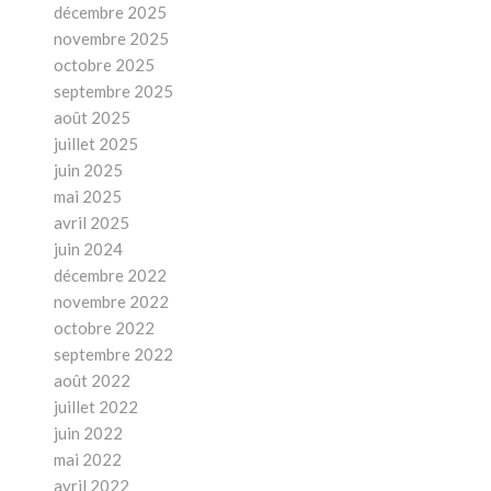
décembre 2025
novembre 2025
octobre 2025
septembre 2025
août 2025
juillet 2025
juin 2025
mai 2025
avril 2025
juin 2024
décembre 2022
novembre 2022
octobre 2022
septembre 2022
août 2022
juillet 2022
juin 2022
mai 2022
avril 2022