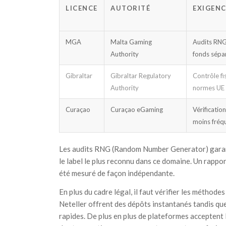
LICENCE
AUTORITÉ
EXIGENC
MGA
Malta Gaming
Audits RNG 
Authority
fonds sépa
Gibraltar
Gibraltar Regulatory
Contrôle fi
Authority
normes UE
Curaçao
Curaçao eGaming
Vérificatio
moins fréq
Les audits RNG (Random Number Generator) garanti
le label le plus reconnu dans ce domaine. Un rapp
été mesuré de façon indépendante.
En plus du cadre légal, il faut vérifier les méthod
Neteller offrent des dépôts instantanés tandis que
rapides. De plus en plus de plateformes acceptent