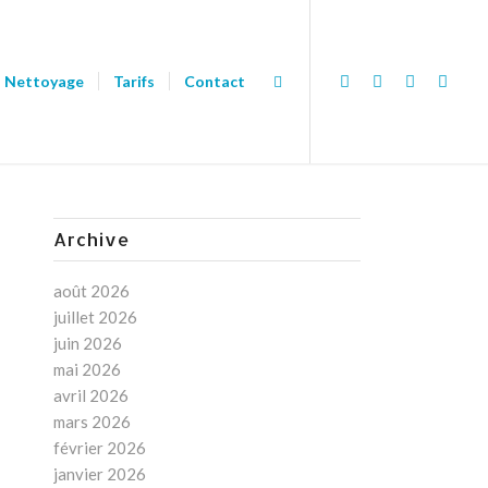
Nettoyage
Tarifs
Contact
Archive
août 2026
juillet 2026
juin 2026
mai 2026
avril 2026
mars 2026
février 2026
janvier 2026