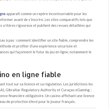
igne
apparaît comme un repère incontournable pour les
nformer avant de s’inscrire. Les sites comparatifs tels que
 critères rigoureux et publient des revues détaillées qui
as à pas : comment identifier un site fiable, comprendre les
éthode et profiter d’une expérience sécurisée et
ces qui façonnent le futur du jeu en ligne, notamment le
no en ligne fiable
t tout sur sa licence et sa régulation. Les juridictions les
A), Gibraltar Regulatory Authority et Curaçao eGaming ;
ence financière obligatoire. Un casino affichant une licence
au de protection élevé pour le joueur français.