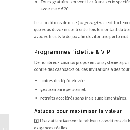
Tours gratuits : souvent liés à une série spécif
avoir misé €20.
Les conditions de mise (
wagering
) varient fortemen
que vous devez miser trente fois le montant du bon
avec votre style de jeu afin d’éviter une perte inuti
Programmes fidélité & VIP
De nombreux casinos proposent un système à poin
contre des cashbacks ou des invitations à des tourn
limites de dépôt élevées,
gestionnaire personnel,
retraits accélérés sans frais supplémentaires.
Astuces pour maximiser la valeur
1️⃣ Lisez attentivement le tableau « conditions du
Guide complet du casino en ligne :
exigences réelles.
tout ce que vous devez savoir pour