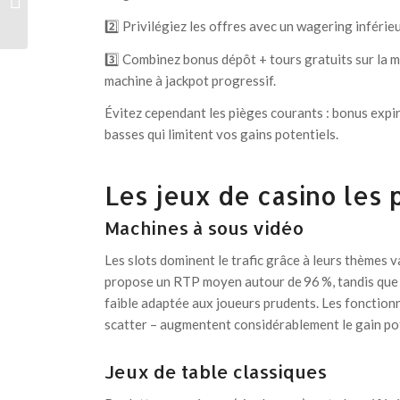
jouer...
2️⃣ Privilégiez les offres avec un wagering inférie
3️⃣ Combinez bonus dépôt + tours gratuits sur la m
machine à jackpot progressif.
Évitez cependant les pièges courants : bonus expir
basses qui limitent vos gains potentiels.
Les jeux de casino les 
Machines à sous vidéo
Les slots dominent le trafic grâce à leurs thèmes 
propose un RTP moyen autour de 96 %, tandis qu
faible adaptée aux joueurs prudents. Les fonction
scatter – augmentent considérablement le gain pot
Jeux de table classiques