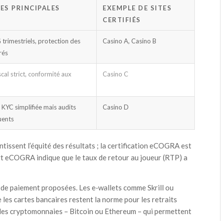
ES PRINCIPALES
EXEMPLE DE SITES
CERTIFIÉS
trimestriels, protection des
Casino A, Casino B
rés
scal strict, conformité aux
Casino C
n KYC simplifiée mais audits
Casino D
uents
ssent l’équité des résultats ; la certification eCOGRA est
ort eCOGRA indique que le taux de retour au joueur (RTP) a
es de paiement proposées. Les e‑wallets comme Skrill ou
 les cartes bancaires restent la norme pour les retraits
 les cryptomonnaies – Bitcoin ou Ethereum – qui permettent