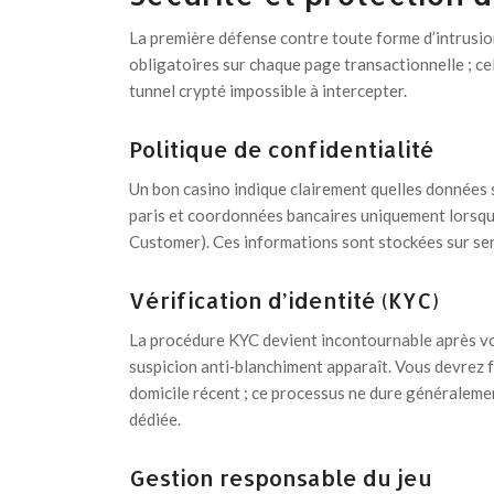
La première défense contre toute forme d’intrusi
obligatoires sur chaque page transactionnelle ; ce
tunnel crypté impossible à intercepter.
Politique de confidentialité
Un bon casino indique clairement quelles données s
paris et coordonnées bancaires uniquement lorsqu
Customer). Ces informations sont stockées sur ser
Vérification d’identité (KYC)
La procédure KYC devient incontournable après vo
suspicion anti‑blanchiment apparaît. Vous devrez fou
domicile récent ; ce processus ne dure généralemen
dédiée.
Gestion responsable du jeu