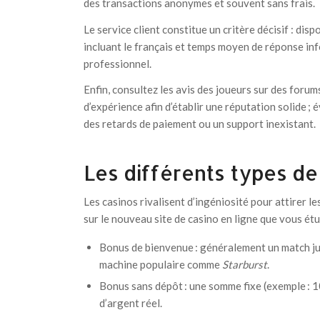
des transactions anonymes et souvent sans frais.
Le service client constitue un critère décisif : disp
incluant le français et temps moyen de réponse i
professionnel.
Enfin, consultez les avis des joueurs sur des foru
d’expérience afin d’établir une réputation solide ;
des retards de paiement ou un support inexistant.
Les différents types d
Les casinos rivalisent d’ingéniosité pour attirer l
sur le nouveau site de casino en ligne que vous étu
Bonus de bienvenue : généralement un match ju
machine populaire comme
Starburst
.
Bonus sans dépôt : une somme fixe (exemple : 10
d’argent réel.