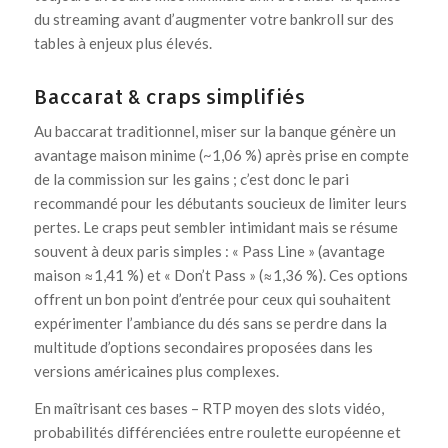
du streaming avant d’augmenter votre bankroll sur des
tables à enjeux plus élevés.
Baccarat & craps simplifiés
Au baccarat traditionnel, miser sur la banque génère un
avantage maison minime (~1,06 %) après prise en compte
de la commission sur les gains ; c’est donc le pari
recommandé pour les débutants soucieux de limiter leurs
pertes. Le craps peut sembler intimidant mais se résume
souvent à deux paris simples : « Pass Line » (avantage
maison ≈1,41 %) et « Don’t Pass » (≈1,36 %). Ces options
offrent un bon point d’entrée pour ceux qui souhaitent
expérimenter l’ambiance du dés sans se perdre dans la
multitude d’options secondaires proposées dans les
versions américaines plus complexes.
En maîtrisant ces bases – RTP moyen des slots vidéo,
probabilités différenciées entre roulette européenne et