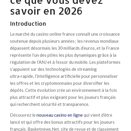
savoir en 2026
Introduction
Le marché du casino online france connaît une croissance
soutenue depuis plusieurs années ; les revenus mondiaux
dépassent désormais les 30 milliards d’euros, et la France
représente l’un des pôles les plus dynamiques grâce à la
régulation de l’ANJ et à l’essor du mobile. Les plateformes
s’appuient sur des technologies de streaming
ultra‑rapide, l’intelligence artificielle pour personnaliser
les offres et les cryptomonnaies pour diversifier les
dépôts. Cette évolution crée un environnement à la fois
plus attractif et plus exigeant pour les joueurs français
qui recherchent sécurité et transparence.
Découvrez le
nouveau casino en ligne
qui vient d’être
lancé et qui offre des bonus attractifs pour les joueurs
français. Basketnews.Net, site de revue et de classement