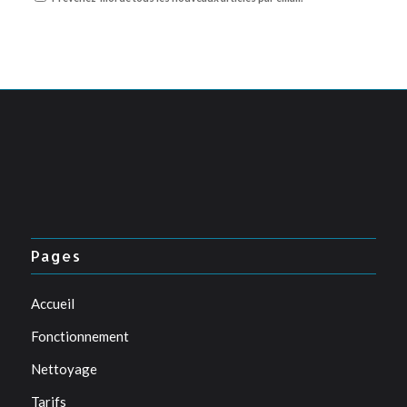
Pages
Accueil
Fonctionnement
Nettoyage
Tarifs