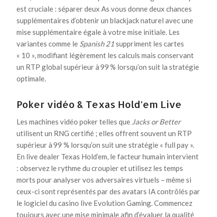
est cruciale : séparer deux As vous donne deux chances
supplémentaires d’obtenir un blackjack naturel avec une
mise supplémentaire égale à votre mise initiale. Les
variantes comme le
Spanish 21
suppriment les cartes
« 10 », modifiant légèrement les calculs mais conservant
un RTP global supérieur à 99 % lorsqu’on suit la stratégie
optimale.
Poker vidéo & Texas Hold’em Live
Les machines vidéo poker telles que
Jacks or Better
utilisent un RNG certifié ; elles offrent souvent un RTP
supérieur à 99 % lorsqu’on suit une stratégie « full pay ».
En live dealer Texas Hold’em, le facteur humain intervient
: observez le rythme du croupier et utilisez les temps
morts pour analyser vos adversaires virtuels – même si
ceux-ci sont représentés par des avatars IA contrôlés par
le logiciel du casino live Evolution Gaming. Commencez
toujours avec une mise minimale afin d’évaluer la qualité