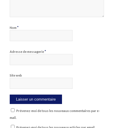
*
Nom
*
Adresse de messagerie
Site web
Prévenez-moi de tous les nouveaux commentaires par e-
mail.
Prévenez-moi de tous les nouveaux articles par email.