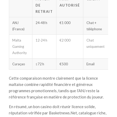
DE
AUTORISÉ
RETRAIT
ANJ
24‑48 h
€1 000
Chat +
(France)
téléphone
Malta
12‑24 h
€2 000
Chat
Gaming
uniquement
Authority
Curaçao
≤72 h
€500
Email
Cette comparaison montre clairement que la licence
maltaise combine rapidité financière et généreux
programmes promotionnels, tandis que l’ANJ reste la
référence française en matière de protection du joueur.
En résumé, un bon casino doit réunir licence solide,
réputation vérifiée par Basketnews.Net, catalogue riche,