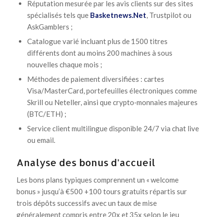
Réputation mesurée par les avis clients sur des sites
spécialisés tels que
Basketnews.Net
, Trustpilot ou
AskGamblers ;
Catalogue varié incluant plus de 1500 titres
différents dont au moins 200 machines à sous
nouvelles chaque mois ;
Méthodes de paiement diversifiées : cartes
Visa/MasterCard, portefeuilles électroniques comme
Skrill ou Neteller, ainsi que crypto‑monnaies majeures
(BTC/ETH) ;
Service client multilingue disponible 24/7 via chat live
ou email.
Analyse des bonus d’accueil
Les bons plans typiques comprennent un « welcome
bonus » jusqu’à €500 +100 tours gratuits répartis sur
trois dépôts successifs avec un taux de mise
généralement compris entre 20x et 35x selon le jeu