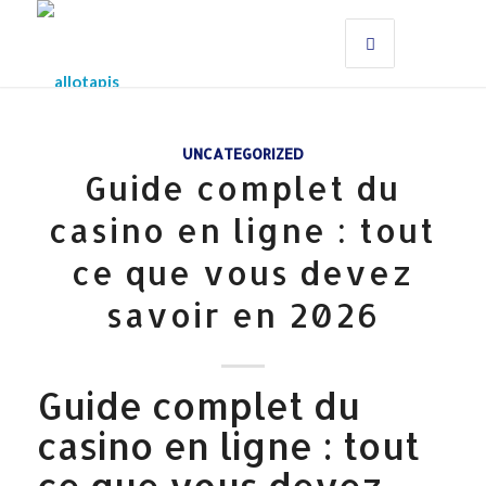
UNCATEGORIZED
Guide complet du
casino en ligne : tout
ce que vous devez
savoir en 2026
Guide complet du
casino en ligne : tout
ce que vous devez