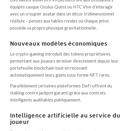
équipés casque Oculus Quest ou HTC Vive d’interagir
avec un croupier avatar dans un décor tridimensionnel
réaliste – pensez aux tables rondes où chaque jeton
possède sa propre physique gravitationnelle.
Nouveaux modèles économiques
Le crypto‑gaming introduit des tokens propriétaires
permettant aux joueurs de miser directement depuis leur
portefeuille blockchain tout en recevant
automatiquement leurs gains sous forme NFT rares.
Parallèlement certaines plateformes DeFi offrent du
staking contre jackpot garanti grâce aux contrats
intelligents auditables publiquement.
Intelligence artificielle au service du
joueur