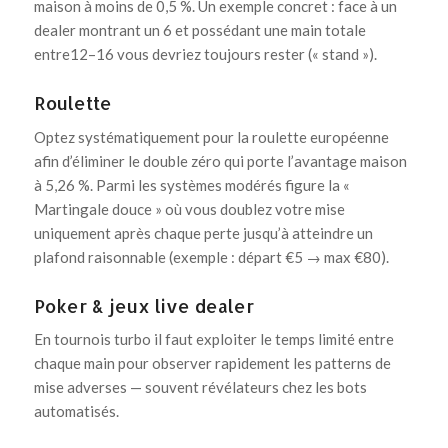
maison à moins de 0,5 %. Un exemple concret : face à un
dealer montrant un 6 et possédant une main totale
entre12–16 vous devriez toujours rester (« stand »).
Roulette
Optez systématiquement pour la roulette européenne
afin d’éliminer le double zéro qui porte l’avantage maison
à 5,26 %. Parmi les systèmes modérés figure la «
Martingale douce » où vous doublez votre mise
uniquement après chaque perte jusqu’à atteindre un
plafond raisonnable (exemple : départ €5 → max €80).
Poker & jeux live dealer
En tournois turbo il faut exploiter le temps limité entre
chaque main pour observer rapidement les patterns de
mise adverses — souvent révélateurs chez les bots
automatisés.