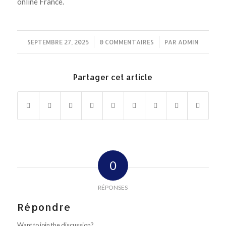
online France.​
SEPTEMBRE 27, 2025
/
0 COMMENTAIRES
/
PAR
ADMIN
Partager cet article
0
RÉPONSES
Répondre
Want to join the discussion?