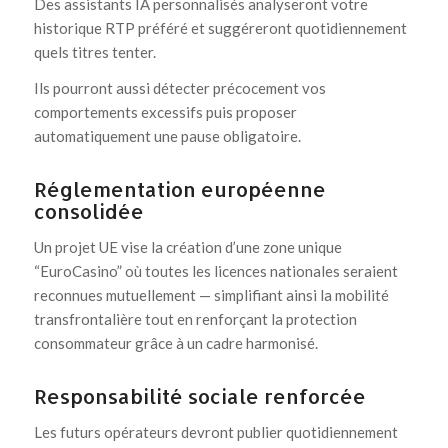
Des assistants IA personnalisés analyseront votre
historique RTP préféré et suggéreront quotidiennement
quels titres tenter.
Ils pourront aussi détecter précocement vos
comportements excessifs puis proposer
automatiquement une pause obligatoire.
Réglementation européenne
consolidée
Un projet UE vise la création d’une zone unique
“EuroCasino” où toutes les licences nationales seraient
reconnues mutuellement — simplifiant ainsi la mobilité
transfrontalière tout en renforçant la protection
consommateur grâce à un cadre harmonisé.
Responsabilité sociale renforcée
Les futurs opérateurs devront publier quotidiennement