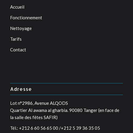
Accueil
Fonctionnement
Nettoyage
Tarifs
Contact
Adresse
Lot n°2986, Avenue ALQODS
Quartier Al awama al gharbia. 90080 Tanger (en face de
la salle des fêtes SAFIR)
Tél.: +212 6 60 56 65 00 /+212 5 39 36 35 05