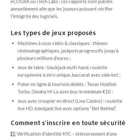
eCOGRA ou iTech Labs ; ces rapports sont publiés
annuellement afin que les joueurs puissent vérifier
l’intégrité des logiciels.
Les types de jeux proposés
Machines à sous vidéo & classiques : thèmes
cinématographiques, jackpots progressifs jusqu’à
plusieurs millions d’euros ;
Jeux de table : blackjack multi‑hand, roulette
européenne à zéro unique, baccarat avec side‑bet ;
Poker en ligne & tournois dédiés : Texas Hold’em
Turbo, Omaha Hi‑Lo avec buy‑in minimum €10 ;
Jeux avec croupier en direct (Live Casino) : roulette
live HD, blackjack live avec options “Bet Behind”.
Comment s’inscrire en toute sécurité
1️⃣ Vérification d’identité KYC – téléversement d’une