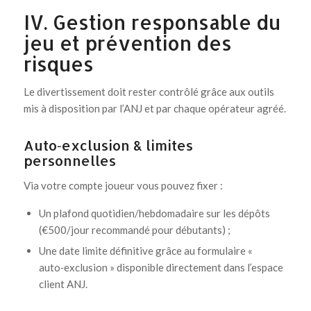
IV. Gestion responsable du
jeu et prévention des
risques
Le divertissement doit rester contrôlé grâce aux outils
mis à disposition par l’ANJ et par chaque opérateur agréé.
Auto‑exclusion & limites
personnelles
Via votre compte joueur vous pouvez fixer :
Un plafond quotidien/hebdomadaire sur les dépôts
(€500/jour recommandé pour débutants) ;
Une date limite définitive grâce au formulaire «
auto‑exclusion » disponible directement dans l’espace
client ANJ.