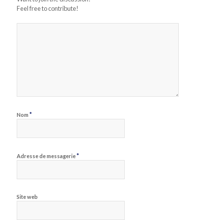
Feel free to contribute!
*
Nom
*
Adresse de messagerie
Site web