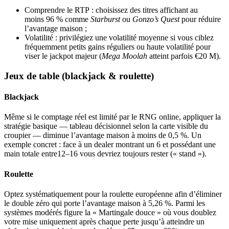
Comprendre le RTP : choisissez des titres affichant au
moins 96 % comme
Starburst
ou
Gonzo’s Quest
pour réduire
l’avantage maison ;
Volatilité : privilégiez une volatilité moyenne si vous ciblez
fréquemment petits gains réguliers ou haute volatilité pour
viser le jackpot majeur (
Mega Moolah
atteint parfois €20 M).
Jeux de table (blackjack & roulette)
Blackjack
Même si le comptage réel est limité par le RNG online, appliquer la
stratégie basique — tableau décisionnel selon la carte visible du
croupier — diminue l’avantage maison à moins de 0,5 %. Un
exemple concret : face à un dealer montrant un 6 et possédant une
main totale entre12–16 vous devriez toujours rester (« stand »).
Roulette
Optez systématiquement pour la roulette européenne afin d’éliminer
le double zéro qui porte l’avantage maison à 5,26 %. Parmi les
systèmes modérés figure la « Martingale douce » où vous doublez
votre mise uniquement après chaque perte jusqu’à atteindre un