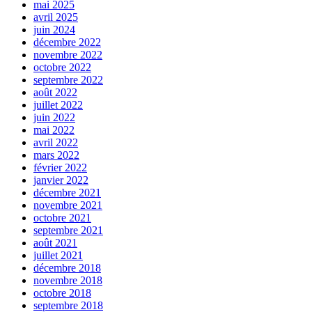
mai 2025
avril 2025
juin 2024
décembre 2022
novembre 2022
octobre 2022
septembre 2022
août 2022
juillet 2022
juin 2022
mai 2022
avril 2022
mars 2022
février 2022
janvier 2022
décembre 2021
novembre 2021
octobre 2021
septembre 2021
août 2021
juillet 2021
décembre 2018
novembre 2018
octobre 2018
septembre 2018