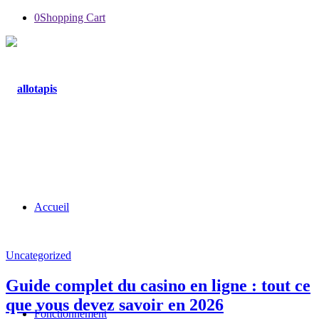
0
Shopping Cart
Accueil
Uncategorized
Guide complet du casino en ligne : tout ce
que vous devez savoir en 2026
Fonctionnement