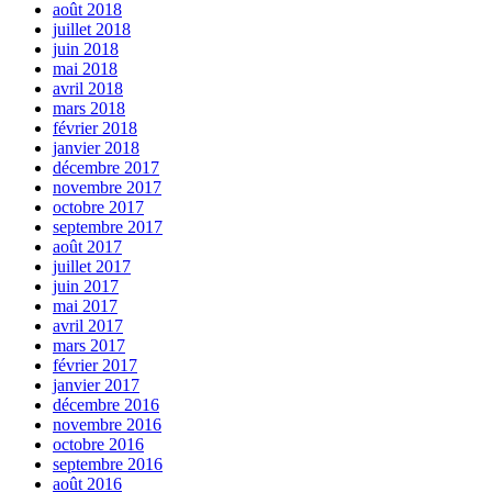
août 2018
juillet 2018
juin 2018
mai 2018
avril 2018
mars 2018
février 2018
janvier 2018
décembre 2017
novembre 2017
octobre 2017
septembre 2017
août 2017
juillet 2017
juin 2017
mai 2017
avril 2017
mars 2017
février 2017
janvier 2017
décembre 2016
novembre 2016
octobre 2016
septembre 2016
août 2016