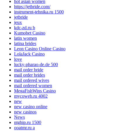
hot asian women
https://jetbride.com/
instrument-tehnika.ru 1500
jetbride
jeux
kdc-zd.ru b
Kumobet Casino
latin women
latina brides
Leon Casino Online Casino
LolaJack Casino
love
lucky-pharao-de.de 500
mail order bride
mail order brides
mail ordered wives
mail ordered women
MegaFishWins Casino
mycoweb.ru 4002
new
new casino online
new casinos
News
ntghip.ru 1500
ooatmr.ru a