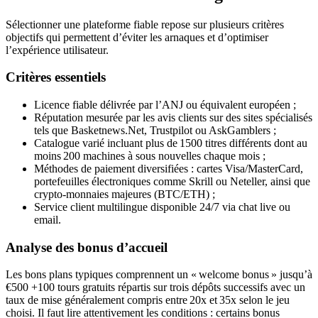
Sélectionner une plateforme fiable repose sur plusieurs critères
objectifs qui permettent d’éviter les arnaques et d’optimiser
l’expérience utilisateur.
Critères essentiels
Licence fiable délivrée par l’ANJ ou équivalent européen ;
Réputation mesurée par les avis clients sur des sites spécialisés
tels que Basketnews.Net, Trustpilot ou AskGamblers ;
Catalogue varié incluant plus de 1500 titres différents dont au
moins 200 machines à sous nouvelles chaque mois ;
Méthodes de paiement diversifiées : cartes Visa/MasterCard,
portefeuilles électroniques comme Skrill ou Neteller, ainsi que
crypto‑monnaies majeures (BTC/ETH) ;
Service client multilingue disponible 24/7 via chat live ou
email.
Analyse des bonus d’accueil
Les bons plans typiques comprennent un « welcome bonus » jusqu’à
€500 +100 tours gratuits répartis sur trois dépôts successifs avec un
taux de mise généralement compris entre 20x et 35x selon le jeu
choisi. Il faut lire attentivement les conditions : certains bonus