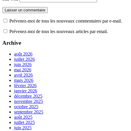
Prévenez-moi de tous les nouveaux commentaires par e-mail.
Prévenez-moi de tous les nouveaux articles par email.
Archive
août 2026
juillet 2026
juin 2026
mai 2026
avril 2026
mars 2026
février 2026
janvier 2026
décembre 2025
novembre 2025
octobre 2025
septembre 2025
août 2025
juillet 2025
juin 2025