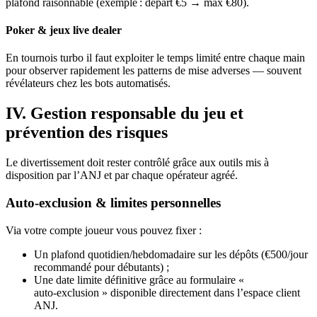
plafond raisonnable (exemple : départ €5 → max €80).
Poker & jeux live dealer
En tournois turbo il faut exploiter le temps limité entre chaque main
pour observer rapidement les patterns de mise adverses — souvent
révélateurs chez les bots automatisés.
IV. Gestion responsable du jeu et
prévention des risques
Le divertissement doit rester contrôlé grâce aux outils mis à
disposition par l’ANJ et par chaque opérateur agréé.
Auto‑exclusion & limites personnelles
Via votre compte joueur vous pouvez fixer :
Un plafond quotidien/hebdomadaire sur les dépôts (€500/jour
recommandé pour débutants) ;
Une date limite définitive grâce au formulaire «
auto‑exclusion » disponible directement dans l’espace client
ANJ.