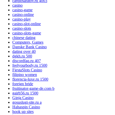
cardiosaratov.ru 4003
casino
casino-game
casino-online
casino-play
casino-slot-online
casino-slots
casino-slots-game
chinese dating
Computers, Games
Danske Bank Casino
dating over 40
dgkh.ru 500
discordfaq.ru 407
feelyourbody.ru 1500
FiestaSlots Casino
filipino women
florencia-luxe.ru 1500
foreign bride
fruitinator-game-de.com b
gairb56.ru 1500
Ginja Casino
gosuslugi-site.ru a
Hahaspin Casino
hook up sites