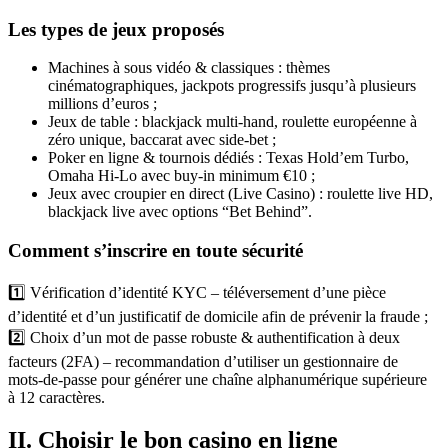
Les types de jeux proposés
Machines à sous vidéo & classiques : thèmes
cinématographiques, jackpots progressifs jusqu’à plusieurs
millions d’euros ;
Jeux de table : blackjack multi‑hand, roulette européenne à
zéro unique, baccarat avec side‑bet ;
Poker en ligne & tournois dédiés : Texas Hold’em Turbo,
Omaha Hi‑Lo avec buy‑in minimum €10 ;
Jeux avec croupier en direct (Live Casino) : roulette live HD,
blackjack live avec options “Bet Behind”.
Comment s’inscrire en toute sécurité
1️⃣ Vérification d’identité KYC – téléversement d’une pièce
d’identité et d’un justificatif de domicile afin de prévenir la fraude ;
2️⃣ Choix d’un mot de passe robuste & authentification à deux
facteurs (2FA) – recommandation d’utiliser un gestionnaire de
mots‑de‑passe pour générer une chaîne alphanumérique supérieure
à 12 caractères.
II. Choisir le bon casino en ligne