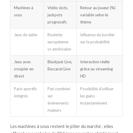
Machines à
Vidéo slots,
Retour au joueur (%)
sous
jackpots
variable selon le
progressifs
thème
Jeux de table
Roulette
Influence du bordier
européenne
sur la probabilité
vs américaine
Jeux avec
Blackjack Live,
Interaction réelle
croupier en
Baccarat Live
grâce au streaming
direct
HD
Paris sportifs
Pari combiné
Possibilité d’utiliser
intégrés
sur
les gains
événements
instantanément
majeurs
Les machines à sous restent le pilier du marché ; elles