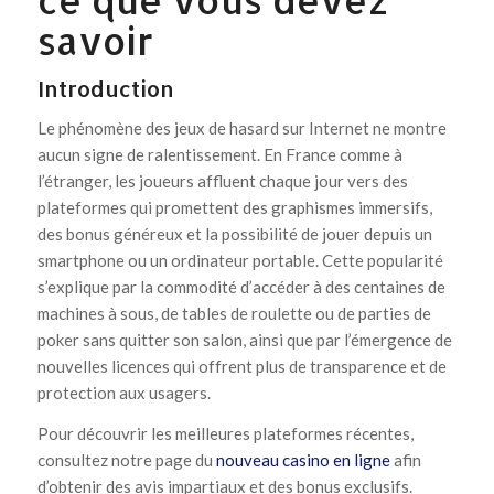
savoir
Introduction
Le phénomène des jeux de hasard sur Internet ne montre
aucun signe de ralentissement. En France comme à
l’étranger, les joueurs affluent chaque jour vers des
plateformes qui promettent des graphismes immersifs,
des bonus généreux et la possibilité de jouer depuis un
smartphone ou un ordinateur portable. Cette popularité
s’explique par la commodité d’accéder à des centaines de
machines à sous, de tables de roulette ou de parties de
poker sans quitter son salon, ainsi que par l’émergence de
nouvelles licences qui offrent plus de transparence et de
protection aux usagers.
Pour découvrir les meilleures plateformes récentes,
consultez notre page du
nouveau casino en ligne
afin
d’obtenir des avis impartiaux et des bonus exclusifs.