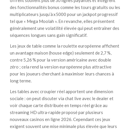
offrent souvent plus de 30 lignes payantes et intègrent
des fonctionnalités bonus comme les tours gratuits ou les
multiplicateurs jusqu’à x5000 pour un jackpot progressif
tel que « Mega Moolah ». En revanche, elles présentent
généralement une volatilité élevée qui peut entraîner des
séquences longues sans gain significatif.
Les jeux de table comme la roulette européenne affichent
un avantage maison (house edge) seulement de 2,7 %,
contre 5,26 % pour la version américaine avec double
zéro ; cela rend la version européenne plus attractive
pour les joueurs cherchant à maximiser leurs chances à
long terme.
Les tables avec croupier réel apportent une dimension
sociale : on peut discuter via chat live avec le dealer et
voir chaque carte distribuée en temps réel grâce au
streaming HD ultra‑rapide proposé par plusieurs
nouveaux casinos en ligne 2026. Cependant ces jeux
exigent souvent une mise minimale plus élevée que leurs