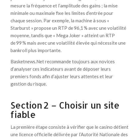
mesure la fréquence et l’amplitude des gains ; la mise
minimale ou maximale fixe les limites d’entrée pour
chaque session. Par exemple, la machine à sous «
Starburst » propose un RTP de 96,1 % avec une volatilité
moyenne, tandis que « Mega Joker » atteint un RTP
de 99 % mais avec une volatilité élevée qui nécessite une
bankroll plus importante.
Basketnews.Net recommande toujours aux novices
d’analyser ces indicateurs avant de déposer leurs
premiers fonds afin d’ajuster leurs attentes et leur
gestion du risque.
Section 2 – Choisir un site
fiable
La première étape consiste à vérifier que le casino détient
une licence officielle délivrée par l’Autorité Nationale des