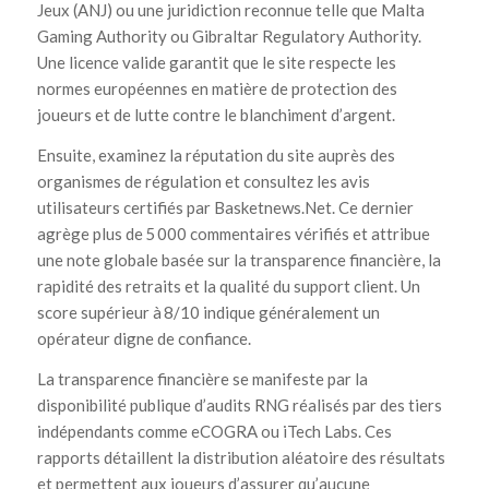
Jeux (ANJ) ou une juridiction reconnue telle que Malta
Gaming Authority ou Gibraltar Regulatory Authority.
Une licence valide garantit que le site respecte les
normes européennes en matière de protection des
joueurs et de lutte contre le blanchiment d’argent.
Ensuite, examinez la réputation du site auprès des
organismes de régulation et consultez les avis
utilisateurs certifiés par Basketnews.Net. Ce dernier
agrège plus de 5 000 commentaires vérifiés et attribue
une note globale basée sur la transparence financière, la
rapidité des retraits et la qualité du support client. Un
score supérieur à 8/10 indique généralement un
opérateur digne de confiance.
La transparence financière se manifeste par la
disponibilité publique d’audits RNG réalisés par des tiers
indépendants comme eCOGRA ou iTech Labs. Ces
rapports détaillent la distribution aléatoire des résultats
et permettent aux joueurs d’assurer qu’aucune