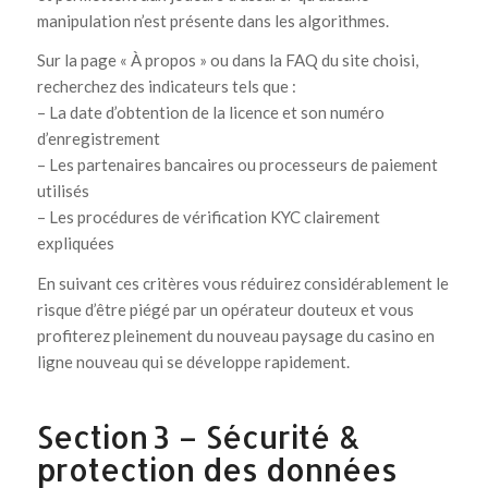
manipulation n’est présente dans les algorithmes.
Sur la page « À propos » ou dans la FAQ du site choisi,
recherchez des indicateurs tels que :
– La date d’obtention de la licence et son numéro
d’enregistrement
– Les partenaires bancaires ou processeurs de paiement
utilisés
– Les procédures de vérification KYC clairement
expliquées
En suivant ces critères vous réduirez considérablement le
risque d’être piégé par un opérateur douteux et vous
profiterez pleinement du nouveau paysage du casino en
ligne nouveau qui se développe rapidement.
Section 3 – Sécurité &
protection des données