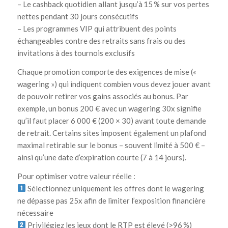
– Le cashback quotidien allant jusqu’à 15 % sur vos pertes
nettes pendant 30 jours consécutifs
– Les programmes VIP qui attribuent des points
échangeables contre des retraits sans frais ou des
invitations à des tournois exclusifs
Chaque promotion comporte des exigences de mise («
wagering ») qui indiquent combien vous devez jouer avant
de pouvoir retirer vos gains associés au bonus. Par
exemple, un bonus 200 € avec un wagering 30x signifie
qu’il faut placer 6 000 € (200 × 30) avant toute demande
de retrait. Certains sites imposent également un plafond
maximal retirable sur le bonus – souvent limité à 500 € –
ainsi qu’une date d’expiration courte (7 à 14 jours).
Pour optimiser votre valeur réelle :
Sélectionnez uniquement les offres dont le wagering
ne dépasse pas 25x afin de limiter l’exposition financière
nécessaire
Privilégiez les jeux dont le RTP est élevé (>96 %)