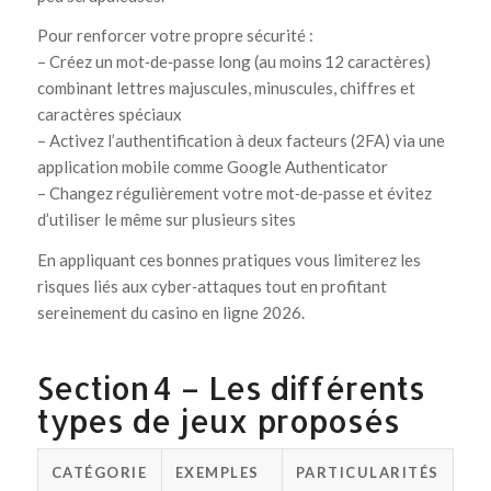
Pour renforcer votre propre sécurité :
– Créez un mot‑de‑passe long (au moins 12 caractères)
combinant lettres majuscules, minuscules, chiffres et
caractères spéciaux
– Activez l’authentification à deux facteurs (2FA) via une
application mobile comme Google Authenticator
– Changez régulièrement votre mot‑de‑passe et évitez
d’utiliser le même sur plusieurs sites
En appliquant ces bonnes pratiques vous limiterez les
risques liés aux cyber‑attaques tout en profitant
sereinement du casino en ligne 2026.
Section 4 – Les différents
types de jeux proposés
CATÉGORIE
EXEMPLES
PARTICULARITÉS