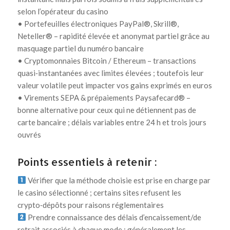
selon l’opérateur du casino
• Portefeuilles électroniques PayPal®, Skrill®,
Neteller® – rapidité élevée et anonymat partiel grâce au
masquage partiel du numéro bancaire
• Cryptomonnaies Bitcoin / Ethereum – transactions
quasi‑instantanées avec limites élevées ; toutefois leur
valeur volatile peut impacter vos gains exprimés en euros
• Virements SEPA & prépaiements Paysafecard® –
bonne alternative pour ceux qui ne détiennent pas de
carte bancaire ; délais variables entre 24 h et trois jours
ouvrés
Points essentiels à retenir :
Vérifier que la méthode choisie est prise en charge par
le casino sélectionné ; certains sites refusent les
crypto‑dépôts pour raisons réglementaires
Prendre connaissance des délais d’encaissement/de
retrait associés à chaque mode ; généralement les