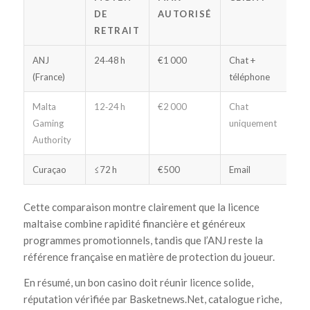
DE
AUTORISÉ
RETRAIT
ANJ
24‑48 h
€1 000
Chat +
(France)
téléphone
Malta
12‑24 h
€2 000
Chat
Gaming
uniquement
Authority
Curaçao
≤72 h
€500
Email
Cette comparaison montre clairement que la licence
maltaise combine rapidité financière et généreux
programmes promotionnels, tandis que l’ANJ reste la
référence française en matière de protection du joueur.
En résumé, un bon casino doit réunir licence solide,
réputation vérifiée par Basketnews.Net, catalogue riche,