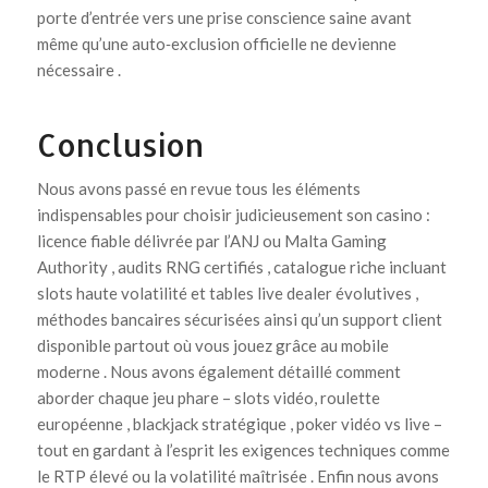
porte d’entrée vers une prise conscience saine avant
même qu’une auto‑exclusion officielle ne devienne
nécessaire .
Conclusion
Nous avons passé en revue tous les éléments
indispensables pour choisir judicieusement son casino :
licence fiable délivrée par l’ANJ ou Malta Gaming
Authority , audits RNG certifiés , catalogue riche incluant
slots haute volatilité et tables live dealer évolutives ,
méthodes bancaires sécurisées ainsi qu’un support client
disponible partout où vous jouez grâce au mobile
moderne . Nous avons également détaillé comment
aborder chaque jeu phare – slots vidéo, roulette
européenne , blackjack stratégique , poker vidéo vs live –
tout en gardant à l’esprit les exigences techniques comme
le RTP élevé ou la volatilité maîtrisée . Enfin nous avons