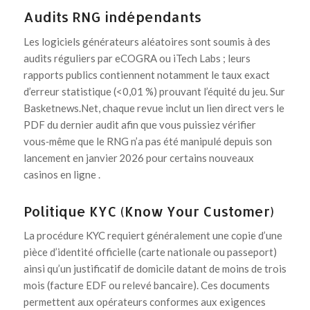
Audits RNG indépendants
Les logiciels générateurs aléatoires sont soumis à des
audits réguliers par eCOGRA ou iTech Labs ; leurs
rapports publics contiennent notamment le taux exact
d’erreur statistique (<0,01 %) prouvant l’équité du jeu. Sur
Basketnews.Net, chaque revue inclut un lien direct vers le
PDF du dernier audit afin que vous puissiez vérifier
vous‑même que le RNG n’a pas été manipulé depuis son
lancement en janvier 2026 pour certains nouveaux
casinos en ligne .
Politique KYC (Know Your Customer)
La procédure KYC requiert généralement une copie d’une
pièce d’identité officielle (carte nationale ou passeport)
ainsi qu’un justificatif de domicile datant de moins de trois
mois (facture EDF ou relevé bancaire). Ces documents
permettent aux opérateurs conformes aux exigences