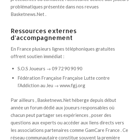
problématiques présentée dans nos revues
Basketnews.Net .
Ressources externes
d’accompagnement
En France plusieurs lignes téléphoniques gratuites
offrent soutien immédiat :
S.O.S Joueurs → 09 72 90 90 90
Fédération Française Française Lutte contre
l’Addiction au Jeu → www.fgj.org
Par ailleurs , Basketnews.Net héberge depuis début
année un forum dédié aux joueurs responsables où
chacun peut partager ses expériences , poser des
questions aux experts ou accéder aux liens directs vers
les associations partenaires comme GamCare France . Ce
réseau communautaire constitue souvent la première