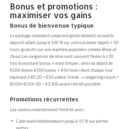
Bonus et promotions :
maximiser vos gains
Bonus de bienvenue typique
Le package standard comprend généralement un match
deposit allant jusqu’à 100 % sur votre premier dépôt + 50
tours gratuits sur une machine populaire comme
Book of
Dead
. Les exigences de mise sont souvent fixées à ×30
fois le montant bonus + mise initiale ; ainsi un dépôt de
€100 donne €100 bonus + €50 tours dont chaque tour
équivaut à €0,20 = €10 valeur totale → wagering requis =
(€100+€10)×30 = €3 300 avant retrait possible .
Promotions récurrentes
Les casinos maintiennent l’intérêt avec :
Cash‑back hebdomadaire jusqu’à 15 % sur pertes
nettes