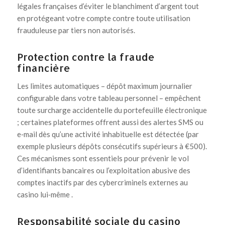
légales françaises d’éviter le blanchiment d’argent tout
en protégeant votre compte contre toute utilisation
frauduleuse par tiers non autorisés.
Protection contre la fraude
financière
Les limites automatiques – dépôt maximum journalier
configurable dans votre tableau personnel – empêchent
toute surcharge accidentelle du portefeuille électronique
; certaines plateformes offrent aussi des alertes SMS ou
e‑mail dès qu’une activité inhabituelle est détectée (par
exemple plusieurs dépôts consécutifs supérieurs à €500).
Ces mécanismes sont essentiels pour prévenir le vol
d’identifiants bancaires ou l’exploitation abusive des
comptes inactifs par des cybercriminels externes au
casino lui‑même .
Responsabilité sociale du casino