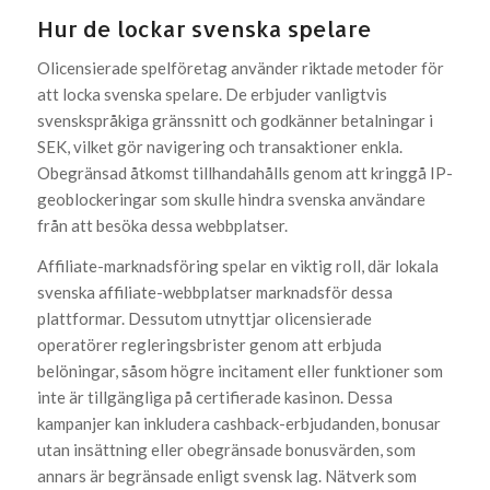
Hur de lockar svenska spelare
Olicensierade spelföretag använder riktade metoder för
att locka svenska spelare. De erbjuder vanligtvis
svenskspråkiga gränssnitt och godkänner betalningar i
SEK, vilket gör navigering och transaktioner enkla.
Obegränsad åtkomst tillhandahålls genom att kringgå IP-
geoblockeringar som skulle hindra svenska användare
från att besöka dessa webbplatser.
Affiliate-marknadsföring spelar en viktig roll, där lokala
svenska affiliate-webbplatser marknadsför dessa
plattformar. Dessutom utnyttjar olicensierade
operatörer regleringsbrister genom att erbjuda
belöningar, såsom högre incitament eller funktioner som
inte är tillgängliga på certifierade kasinon. Dessa
kampanjer kan inkludera cashback-erbjudanden, bonusar
utan insättning eller obegränsade bonusvärden, som
annars är begränsade enligt svensk lag. Nätverk som