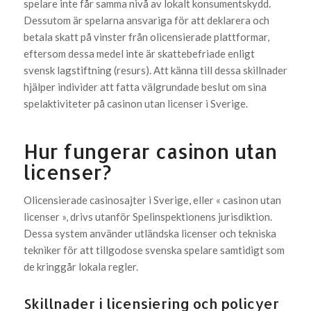
spelare inte får samma nivå av lokalt konsumentskydd.
Dessutom är spelarna ansvariga för att deklarera och
betala skatt på vinster från olicensierade plattformar,
eftersom dessa medel inte är skattebefriade enligt
svensk lagstiftning (resurs). Att känna till dessa skillnader
hjälper individer att fatta välgrundade beslut om sina
spelaktiviteter på casinon utan licenser i Sverige.
Hur fungerar casinon utan
licenser?
Olicensierade casinosajter i Sverige, eller « casinon utan
licenser », drivs utanför Spelinspektionens jurisdiktion.
Dessa system använder utländska licenser och tekniska
tekniker för att tillgodose svenska spelare samtidigt som
de kringgår lokala regler.
Skillnader i licensiering och policyer