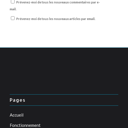
Prévenez-moi de tous les nouveaux commentaires par e-
mail.
Prévenez-moi de tous les nouveaux articles par email.
Pages
Accueil
Fonctionnement