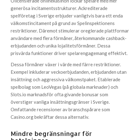
Olicensierade onlinekasinon lockar spelare med mer
generösa incitamentsstrukturer. Ackrediterade
spelföretag i Sverige erbjuder vanligtvis bara ett enda
välkomstincitament på grund av Spelinspektionens
restriktioner. Däremot stimulerar oreglerade plattformar
användare med flera förmåner, återkommande cashback-
erbjudanden och unika lojalitetsförmåner. Dessa
prisvärda funktioner driver spelarengagemang effektivt.
Dessa förmåner växer i värde med färre restriktioner.
Exempel inkluderar veckoerbjudanden, erbjudanden utan
insättning och aggressiva välkomstpaket. Etablerade
spelbolag som LeoVegas (på globala marknader) och
Slots.io marknadsför ofta givande bonusar som
överstiger vanliga insättningsgränser i Sverige.
Omfattande recensioner av branschspårare som
Casino.org bekräftar dessa alternativ.
Mindre begränsningar för