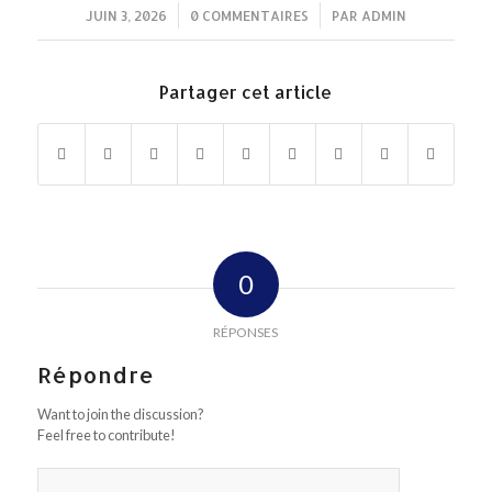
JUIN 3, 2026
/
0 COMMENTAIRES
/
PAR
ADMIN
Partager cet article
0
RÉPONSES
Répondre
Want to join the discussion?
Feel free to contribute!