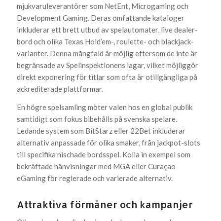
mjukvaruleverantörer som NetEnt, Microgaming och
Development Gaming. Deras omfattande kataloger
inkluderar ett brett utbud av spelautomater, live dealer-
bord och olika Texas Hold’em-, roulette- och blackjack-
varianter. Denna mångfald är möjlig eftersom de inte är
begränsade av Spelinspektionens lagar, vilket möjliggör
direkt exponering för titlar som ofta är otillgängliga på
ackrediterade plattformar.
En högre spelsamling möter valen hos en global publik
samtidigt som fokus bibehålls på svenska spelare.
Ledande system som BitStarz eller 22Bet inkluderar
alternativ anpassade för olika smaker, från jackpot-slots
till specifika nischade bordsspel. Kolla in exempel som
bekräftade hänvisningar med MGA eller Curaçao
eGaming för reglerade och varierade alternativ.
Attraktiva förmåner och kampanjer